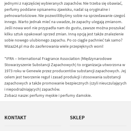
jednymi z najczęściej wybieranych zapachów. Nie trzeba się obawiać,
perfumy poddane opisanemu zjawisku, nadal są oryginalne i
pełnowartościowe. Nie pozwolilibyśmy sobie na sprzedawanie czegoś
innego. Warto jednak mieć na uwadze, że zapachy ulegają zmianom.
Jeśli nowa woń nie przypadła nam do gustu, zawsze można poszukać
kilku sztuk opakowań sprzed zmian. Inną opcją jest także znalezienie
sobie nowego ulubionego zapachu. Po co ciągle pachnieć tak samo?
Wizaz24.pl ma do zaoferowania wiele przepięknych woni!
*IFRA – International Fragrance Association (Międzynarodowe
Stowarzyszenie Substancji Zapachowych) to organizacja utworzona w
1973 roku w Genewie przez producentów substancji zapachowych. Jej
celem jest tworzenie reguł i zasad produkcji i stosowania substancji
zapachowych a także promowanie bezpiecznych (czyli nieuczulających
i niepodrażniających) zapachów.
Zobacz nasze:
perfumy męskie
i
perfumy damskie
.
KONTAKT
SKLEP