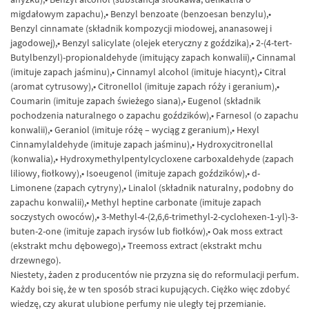
migdałowym zapachu),• Benzyl benzoate (benzoesan benzylu),•
Benzyl cinnamate (składnik kompozycji miodowej, ananasowej i
jagodowej),• Benzyl salicylate (olejek eteryczny z goździka),• 2-(4-tert-
Butylbenzyl)-propionaldehyde (imitujący zapach konwalii),• Cinnamal
(imituje zapach jaśminu),• Cinnamyl alcohol (imituje hiacynt),• Citral
(aromat cytrusowy),• Citronellol (imituje zapach róży i geranium),•
Coumarin (imituje zapach świeżego siana),• Eugenol (składnik
pochodzenia naturalnego o zapachu goździków),• Farnesol (o zapachu
konwalii),• Geraniol (imituje różę – wyciąg z geranium),• Hexyl
Cinnamylaldehyde (imituje zapach jaśminu),• Hydroxycitronellal
(konwalia),• Hydroxymethylpentylcycloxene carboxaldehyde (zapach
liliowy, fiołkowy),• Isoeugenol (imituje zapach goździków),• d-
Limonene (zapach cytryny),• Linalol (składnik naturalny, podobny do
zapachu konwalii),• Methyl heptine carbonate (imituje zapach
soczystych owoców),• 3-Methyl-4-(2,6,6-trimethyl-2-cyclohexen-1-yl)-3-
buten-2-one (imituje zapach irysów lub fiołków),• Oak moss extract
(ekstrakt mchu dębowego),• Treemoss extract (ekstrakt mchu
drzewnego).
Niestety, żaden z producentów nie przyzna się do reformulacji perfum.
Każdy boi się, że w ten sposób straci kupujących. Ciężko więc zdobyć
wiedzę, czy akurat ulubione perfumy nie uległy tej przemianie.