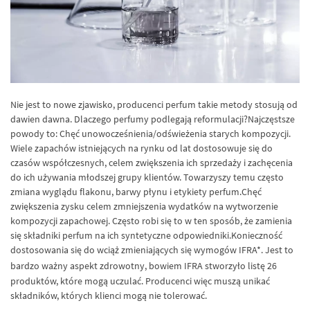
Nie jest to nowe zjawisko, producenci perfum takie metody stosują od
dawien dawna. Dlaczego perfumy podlegają reformulacji?Najczęstsze
powody to: Chęć unowocześnienia/odświeżenia starych kompozycji.
Wiele zapachów istniejących na rynku od lat dostosowuje się do
czasów współczesnych, celem zwiększenia ich sprzedaży i zachęcenia
do ich używania młodszej grupy klientów. Towarzyszy temu często
zmiana wyglądu flakonu, barwy płynu i etykiety perfum.Chęć
zwiększenia zysku celem zmniejszenia wydatków na wytworzenie
kompozycji zapachowej. Często robi się to w ten sposób, że zamienia
się składniki perfum na ich syntetyczne odpowiedniki.Konieczność
dostosowania się do wciąż zmieniających się wymogów IFRA*. Jest to
bardzo ważny aspekt zdrowotny, bowiem
IFRA
stworzyło listę 26
produktów, które mogą uczulać. Producenci więc muszą unikać
składników, których klienci mogą nie tolerować.