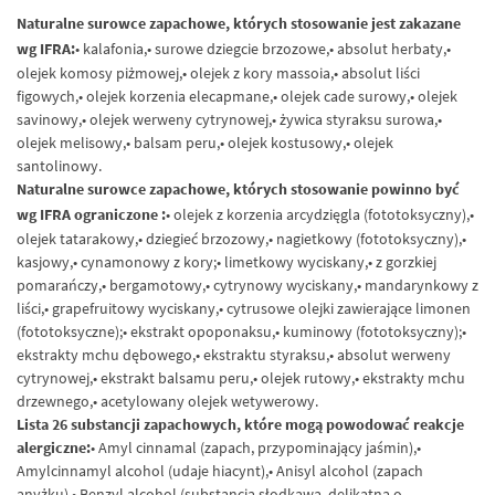
Naturalne surowce zapachowe, których stosowanie jest zakazane
wg
IFRA
:
• kalafonia,• surowe dziegcie brzozowe,• absolut herbaty,•
olejek komosy piżmowej,• olejek z kory massoia,• absolut liści
figowych,• olejek korzenia elecapmane,• olejek cade surowy,• olejek
savinowy,• olejek werweny cytrynowej,• żywica styraksu surowa,•
olejek melisowy,• balsam peru,• olejek kostusowy,• olejek
santolinowy.
Naturalne surowce zapachowe, których stosowanie powinno być
wg
IFRA
ograniczone :
• olejek z korzenia arcydzięgla (fototoksyczny),•
olejek tatarakowy,• dziegieć brzozowy,• nagietkowy (fototoksyczny),•
kasjowy,• cynamonowy z kory;• limetkowy wyciskany,• z gorzkiej
pomarańczy,• bergamotowy,• cytrynowy wyciskany,• mandarynkowy z
liści,• grapefruitowy wyciskany,• cytrusowe olejki zawierające limonen
(fototoksyczne);• ekstrakt opoponaksu,• kuminowy (fototoksyczny);•
ekstrakty mchu dębowego,• ekstraktu styraksu,• absolut werweny
cytrynowej,• ekstrakt balsamu peru,• olejek rutowy,• ekstrakty mchu
drzewnego,• acetylowany olejek wetywerowy.
Lista 26 substancji zapachowych, które mogą powodować reakcje
alergiczne:
• Amyl cinnamal (zapach, przypominający jaśmin),•
Amylcinnamyl alcohol (udaje hiacynt),• Anisyl alcohol (zapach
anyżku),• Benzyl alcohol (substancja słodkawa, delikatna o