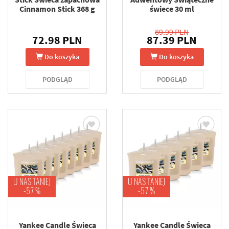
Cinnamon Stick 368 g
świece 30 ml
89.99 PLN
72.98 PLN
87.39 PLN
Do koszyka
Do koszyka
PODGLĄD
PODGLĄD
U NAS TANIEJ
U NAS TANIEJ
-57 %
-57 %
Yankee Candle Świeca
Yankee Candle Świeca