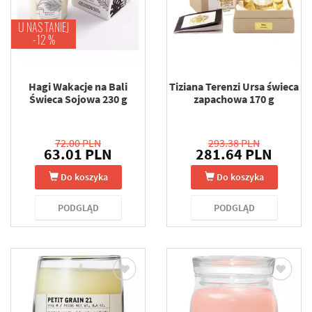
U NAS TANIEJ
-12 %
Hagi Wakacje na Bali
Tiziana Terenzi Ursa świeca
Świeca Sojowa 230 g
zapachowa 170 g
72.00 PLN
293.38 PLN
63.01 PLN
281.64 PLN
Do koszyka
Do koszyka
PODGLĄD
PODGLĄD