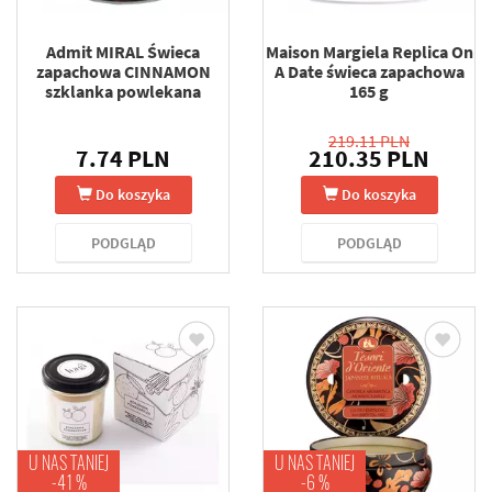
Admit MIRAL Świeca
Maison Margiela Replica On
zapachowa CINNAMON
A Date świeca zapachowa
szklanka powlekana
165 g
219.11 PLN
7.74 PLN
210.35 PLN
Do koszyka
Do koszyka
PODGLĄD
PODGLĄD
U NAS TANIEJ
U NAS TANIEJ
-41 %
-6 %