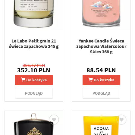
Le Labo Petit grain 21
Yankee Candle Świeca
świeca zapachowa 245 g
zapachowa Watercolour
Skies 368 g
366.77 PLN
352.10 PLN
88.54 PLN
Do koszyka
Do koszyka
PODGLĄD
PODGLĄD