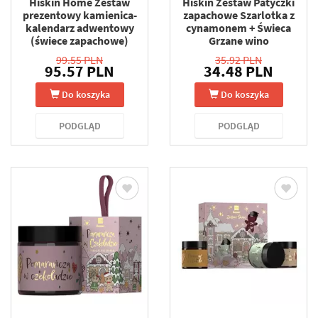
Hiskin Home Zestaw
Hiskin Zestaw Patyczki
prezentowy kamienica-
zapachowe Szarlotka z
kalendarz adwentowy
cynamonem + Świeca
(świece zapachowe)
Grzane wino
99.55 PLN
35.92 PLN
95.57 PLN
34.48 PLN
Do koszyka
Do koszyka
PODGLĄD
PODGLĄD