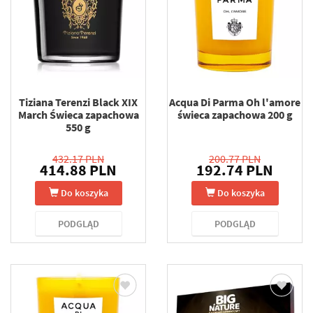
Tiziana Terenzi Black XIX
Acqua Di Parma Oh l'amore
March Świeca zapachowa
świeca zapachowa 200 g
550 g
432.17 PLN
200.77 PLN
414.88 PLN
192.74 PLN
Do koszyka
Do koszyka
PODGLĄD
PODGLĄD