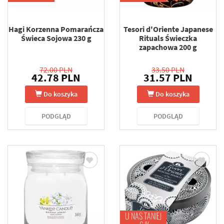
Hagi Korzenna Pomarańcza
Tesori d'Oriente Japanese
Świeca Sojowa 230 g
Rituals Świeczka
zapachowa 200 g
72.00 PLN
33.50 PLN
42.78 PLN
31.57 PLN
Do koszyka
Do koszyka
PODGLĄD
PODGLĄD
U NAS TANIEJ