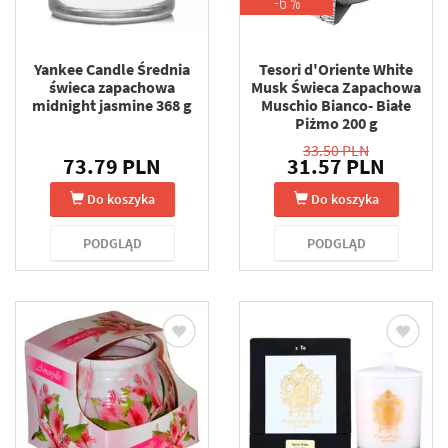
-6 %
Yankee Candle Średnia
Tesori d'Oriente White
świeca zapachowa
Musk Świeca Zapachowa
midnight jasmine 368 g
Muschio Bianco- Białe
Piżmo 200 g
33.50 PLN
73.79 PLN
31.57 PLN
Do koszyka
Do koszyka
PODGLĄD
PODGLĄD