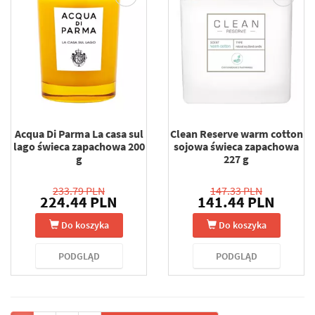
Acqua Di Parma La casa sul
Clean Reserve warm cotton
lago świeca zapachowa 200
sojowa świeca zapachowa
g
227 g
233.79 PLN
147.33 PLN
224.44 PLN
141.44 PLN
Do koszyka
Do koszyka
PODGLĄD
PODGLĄD