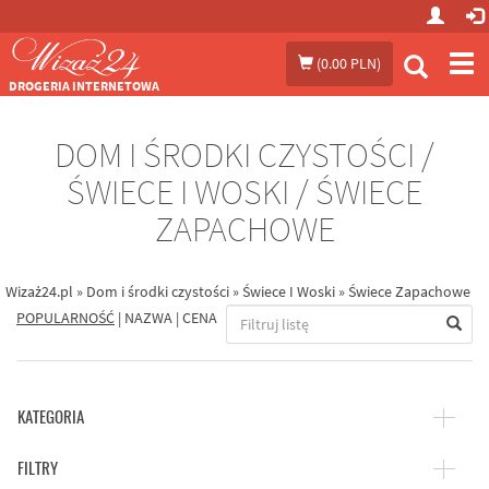
Prze
(
0.00 PLN
)
me
DROGERIA INTERNETOWA
DOM I ŚRODKI CZYSTOŚCI /
ŚWIECE I WOSKI / ŚWIECE
ZAPACHOWE
Wizaż24.pl
»
Dom i środki czystości
»
Świece I Woski
»
Świece Zapachowe
POPULARNOŚĆ
|
NAZWA
|
CENA
KATEGORIA
FILTRY