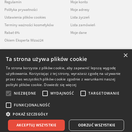
Regulamin
Moje konto
Polityka prywatności
Moje adresy
Ustawienia plików cookies
Lista życzeń
Terminy ważności kosmetyków
Lista zamówień
Rabat 6%
Moje dane
Okiem Eksperta Wizaż24
×
Ta strona używa plików cookie
NEWSLETTER
Ta strona korzysta z plików cookie, aby zapewnić lepszą wygodę
użytkowania. Korzystając z tej strony, wyrażasz zgodę na używanie
ZAPISZ SIĘ DO
przez nas wszystkich plików cookie zgodnie z warunkami naszej
NASZEGO NEWSLETTERA
polityki plików cookie.
Dowiedz się więcej
NIEZBĘDNE
WYDAJNOŚĆ
TARGETOWANIE
FUNKCJONALNOŚĆ
POKAŻ SZCZEGÓŁY
© Softika.pl 2026
AKCEPTUJ WSZYSTKIE
ODRZUĆ WSZYSTKIE