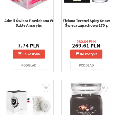
Admit Świeca Powlekana W
Tiziana Terenzi Spicy Snow
Szkle Amarylis
Świeca zapachowa 170 g
280.84 PLN
7.74 PLN
269.61 PLN
Do koszyka
Do koszyka
PODGLĄD
PODGLĄD