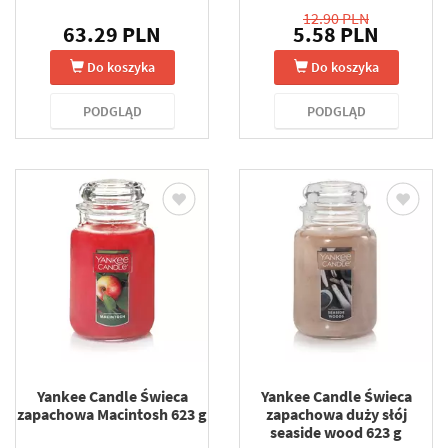
12.90 PLN
63.29 PLN
5.58 PLN
Do koszyka
Do koszyka
PODGLĄD
PODGLĄD
Yankee Candle Świeca
Yankee Candle Świeca
zapachowa Macintosh 623 g
zapachowa duży słój
seaside wood 623 g