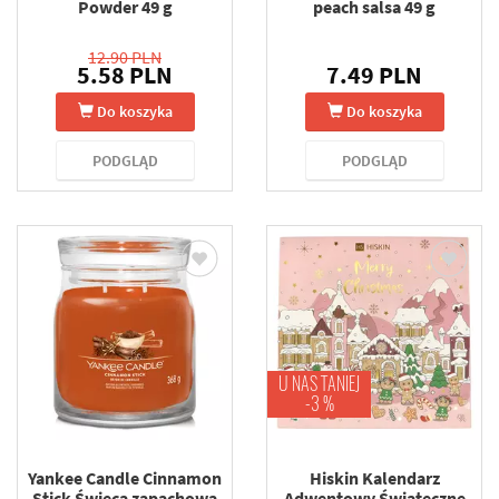
Powder 49 g
peach salsa 49 g
12.90 PLN
5.58 PLN
7.49 PLN
Do koszyka
Do koszyka
PODGLĄD
PODGLĄD
U NAS TANIEJ
-3 %
Yankee Candle Cinnamon
Hiskin Kalendarz
Stick Świeca zapachowa
Adwentowy Świąteczne