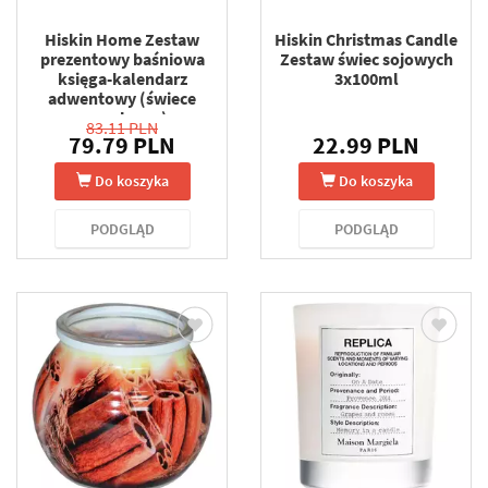
Hiskin Home Zestaw
Hiskin Christmas Candle
prezentowy baśniowa
Zestaw świec sojowych
księga-kalendarz
3x100ml
adwentowy (świece
zapachowe)
83.11 PLN
79.79 PLN
22.99 PLN
Do koszyka
Do koszyka
PODGLĄD
PODGLĄD