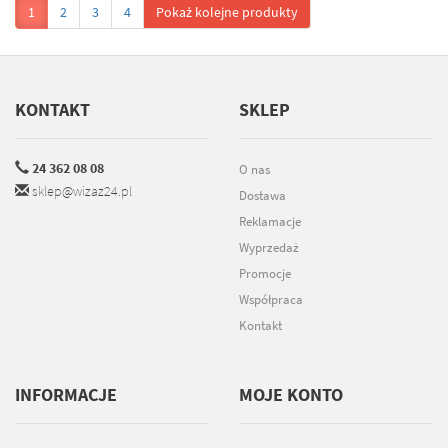
1
2
3
4
Pokaż kolejne produkty
KONTAKT
SKLEP
24 362 08 08
O nas
sklep@wizaz24.pl
Dostawa
Reklamacje
Wyprzedaż
Promocje
Współpraca
Kontakt
INFORMACJE
MOJE KONTO