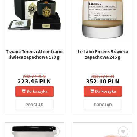
Tiziana Terenzi Al contrario
Le Labo Encens 9 świeca
świeca zapachowa 170 g
zapachowa 245 g
232.77 PLN
366.77 PLN
223.46 PLN
352.10 PLN
Do koszyka
Do koszyka
PODGLĄD
PODGLĄD