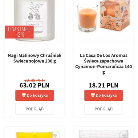
U NAS TANIEJ
-12 %
Hagi Malinowy Chruśniak
La Casa De Los Aromas
Świeca sojowa 230 g
Świeca zapachowa
Cynamon-Pomarańcza 140
g
72.00 PLN
63.02 PLN
18.21 PLN
Do koszyka
Do koszyka
PODGLĄD
PODGLĄD