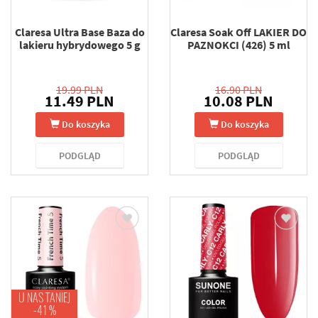
Claresa Ultra Base Baza do
Claresa Soak Off LAKIER DO
lakieru hybrydowego 5 g
PAZNOKCI (426) 5 ml
19.99 PLN
16.90 PLN
11.49 PLN
10.08 PLN
Do koszyka
Do koszyka
PODGLĄD
PODGLĄD
U NAS TANIEJ
-41 %