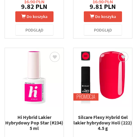
16.90 PLN
16.90 PLN
9.82 PLN
9.81 PLN
Do koszyka
Do koszyka
PODGLĄD
PODGLĄD
PROMOCJA
Hi Hybrid Lakier
Silcare Flexy Hybrid Gel
Hybrydowy Pop Star (#234)
lakier hybrydowy Holi (222)
5 ml
4.5 g