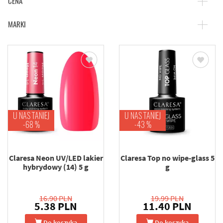
CENA
MARKI
U NAS TANIEJ
U NAS TANIEJ
-68 %
-43 %
Claresa Neon UV/LED lakier
Claresa Top no wipe-glass 5
hybrydowy (14) 5 g
g
16.90 PLN
19.99 PLN
5.38 PLN
11.40 PLN
Do koszyka
Do koszyka