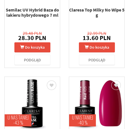
Semilac UV Hybrid Baza do
Claresa Top Milky No Wipe 5
lakieru hybrydowego 7 ml
g
29.48 PLN
22.99 PLN
28.30 PLN
13.60 PLN
Do koszyka
Do koszyka
PODGLĄD
PODGLĄD
U NAS TANIEJ
U NAS TANIEJ
-43 %
-40 %