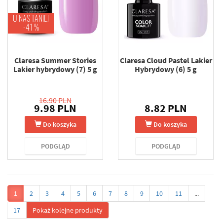
U NAS TANIEJ
-41 %
Claresa Summer Stories
Claresa Cloud Pastel Lakier
Lakier hybrydowy (7) 5 g
Hybrydowy (6) 5 g
16.90 PLN
9.98 PLN
8.82 PLN
Do koszyka
Do koszyka
PODGLĄD
PODGLĄD
1
2
3
4
5
6
7
8
9
10
11
...
17
Pokaż kolejne produkty