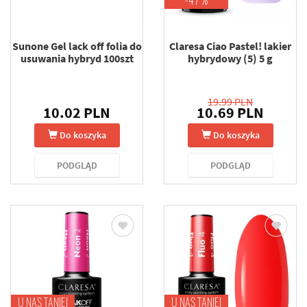
-47 %
Sunone Gel lack off folia do
Claresa Ciao Pastel! lakier
usuwania hybryd 100szt
hybrydowy (5) 5 g
19.99 PLN
10.02 PLN
10.69 PLN
Do koszyka
Do koszyka
PODGLĄD
PODGLĄD
U NAS TANIEJ
U NAS TANIEJ