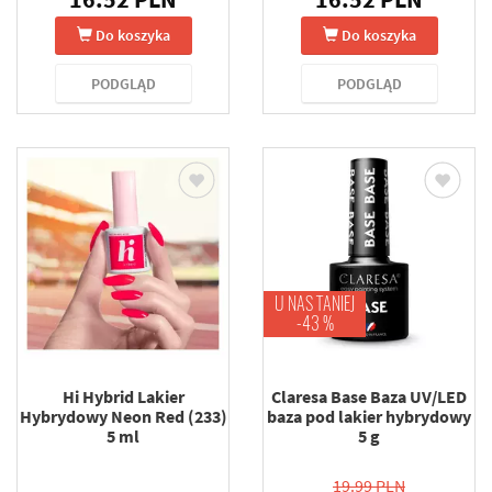
Do koszyka
Do koszyka
PODGLĄD
PODGLĄD
U NAS TANIEJ
-43 %
Hi Hybrid Lakier
Claresa Base Baza UV/LED
Hybrydowy Neon Red (233)
baza pod lakier hybrydowy
5 ml
5 g
19.99 PLN