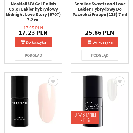
NeoNail UV Gel Polish
Semilac Sweets and Love
Color Lakier hybrydowy
Lakier Hybrydowy Do
Midnight Love Story (9707)
Paznokci Frappe (135) 7 ml
7.2 ml
17.95 PLN
17.23 PLN
25.86 PLN
Do koszyka
Do koszyka
PODGLĄD
PODGLĄD
U NAS TANIEJ
-11 %