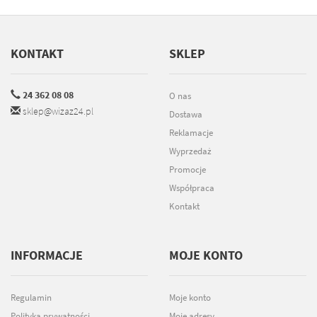
KONTAKT
SKLEP
24 362 08 08
O nas
sklep@wizaz24.pl
Dostawa
Reklamacje
Wyprzedaż
Promocje
Współpraca
Kontakt
INFORMACJE
MOJE KONTO
Regulamin
Moje konto
Polityka prywatności
Moje adresy