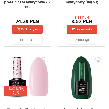
protein baza hybrydowa 7.2
hybrydowy (04) 5 g
ml
8.88 PLN
24.39 PLN
8.52 PLN
Do koszyka
Do koszyka
PODGLĄD
PODGLĄD
U NAS TANIEJ
-48 %