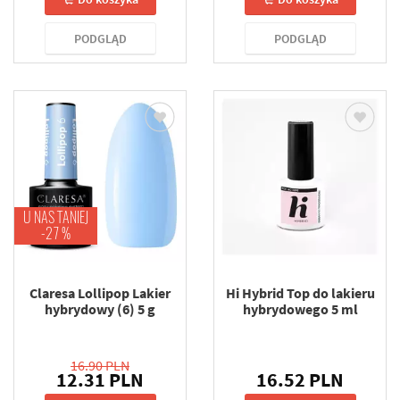
PODGLĄD
PODGLĄD
U NAS TANIEJ
-27 %
Claresa Lollipop Lakier
Hi Hybrid Top do lakieru
hybrydowy (6) 5 g
hybrydowego 5 ml
16.90 PLN
12.31 PLN
16.52 PLN