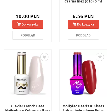
Czarna Inez (C16) 5 ml
10.00 PLN
6.56 PLN
Do koszyka
Do koszyka
PODGLĄD
PODGLĄD
Clavier French Base
Mollylac Hearts & Kisses
Nailsology Kolorowa Baza
Lakier hybrydowy Ruby