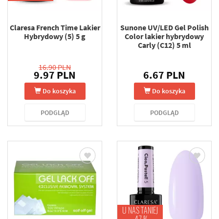
Claresa French Time Lakier
Sunone UV/LED Gel Polish
Hybrydowy (5) 5 g
Color lakier hybrydowy
Carly (C12) 5 ml
16.90 PLN
9.97 PLN
6.67 PLN
Do koszyka
Do koszyka
PODGLĄD
PODGLĄD
U NAS TANIEJ