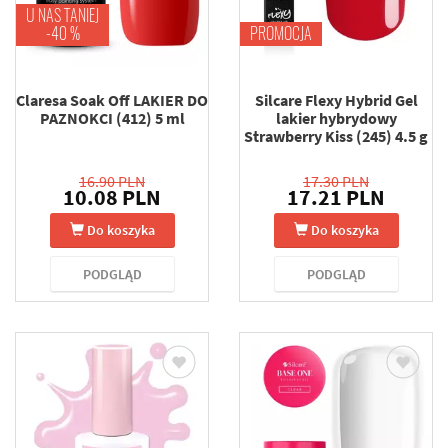
U NAS TANIEJ
-40 %
PROMOCJA
Claresa Soak Off LAKIER DO
Silcare Flexy Hybrid Gel
PAZNOKCI (412) 5 ml
lakier hybrydowy
Strawberry Kiss (245) 4.5 g
16.90 PLN
17.30 PLN
10.08 PLN
17.21 PLN
Do koszyka
Do koszyka
PODGLĄD
PODGLĄD