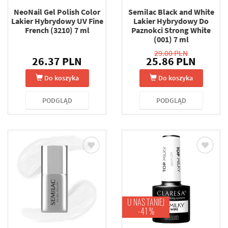
NeoNail Gel Polish Color
Semilac Black and White
Lakier Hybrydowy UV Fine
Lakier Hybrydowy Do
French (3210) 7 ml
Paznokci Strong White
(001) 7 ml
29.00 PLN
26.37 PLN
25.86 PLN
Do koszyka
Do koszyka
PODGLĄD
PODGLĄD
U NAS TANIEJ
-41 %