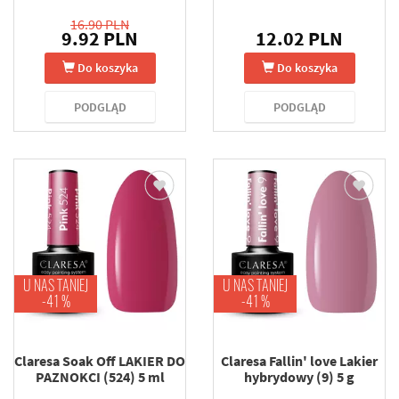
16.90 PLN
9.92 PLN
12.02 PLN
Do koszyka
Do koszyka
PODGLĄD
PODGLĄD
U NAS TANIEJ
U NAS TANIEJ
-41 %
-41 %
Claresa Soak Off LAKIER DO
Claresa Fallin' love Lakier
PAZNOKCI (524) 5 ml
hybrydowy (9) 5 g