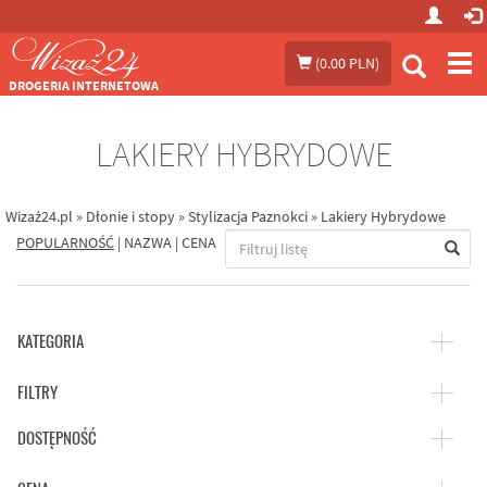
Prze
(
0.00 PLN
)
me
DROGERIA INTERNETOWA
LAKIERY HYBRYDOWE
Wizaż24.pl
»
Dłonie i stopy
»
Stylizacja Paznokci
»
Lakiery Hybrydowe
POPULARNOŚĆ
|
NAZWA
|
CENA
KATEGORIA
FILTRY
DOSTĘPNOŚĆ