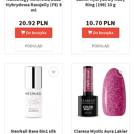
Hybrydowa Rassjelly (F8) 8
Ring (196) 10 g
ml
20.92 PLN
10.70 PLN
Do koszyka
Do koszyka
PODGLĄD
PODGLĄD
NeoNail Base 6in1 silk
Claresa Mystic Aura Lakier