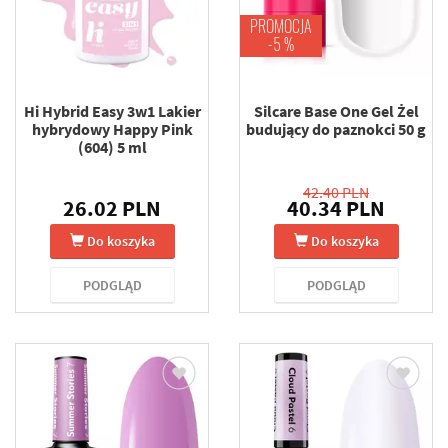
PROMOCJA
-5 %
Hi Hybrid Easy 3w1 Lakier
Silcare Base One Gel Żel
hybrydowy Happy Pink
budujący do paznokci 50 g
(604) 5 ml
42.40 PLN
26.02 PLN
40.34 PLN
Do koszyka
Do koszyka
PODGLĄD
PODGLĄD