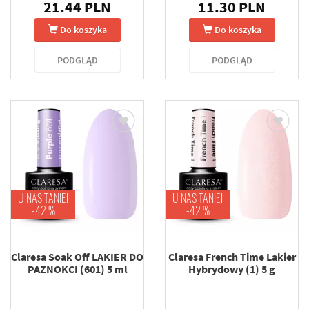
21.44 PLN
11.30 PLN
Do koszyka
Do koszyka
PODGLĄD
PODGLĄD
U NAS TANIEJ
U NAS TANIEJ
-42 %
-42 %
Claresa Soak Off LAKIER DO
Claresa French Time Lakier
PAZNOKCI (601) 5 ml
Hybrydowy (1) 5 g