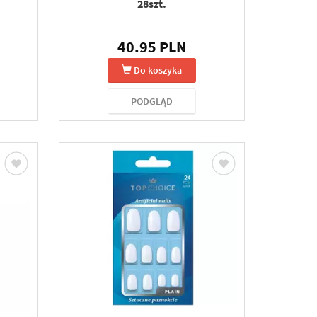
28szt.
40.95 PLN
Do koszyka
PODGLĄD