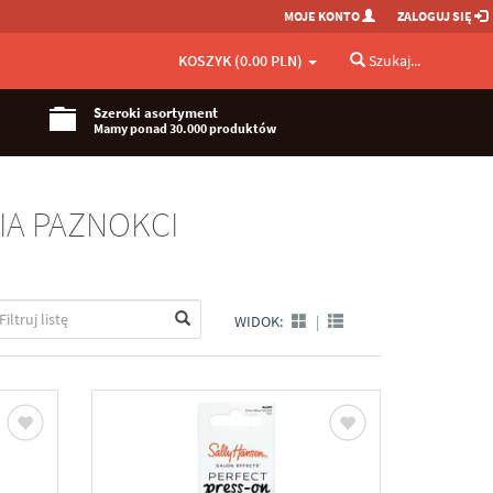
MOJE KONTO
ZALOGUJ SIĘ
KOSZYK (0.00 PLN)
Szukaj...
Szeroki asortyment
Mamy ponad 30.000 produktów
IA PAZNOKCI
WIDOK:
|