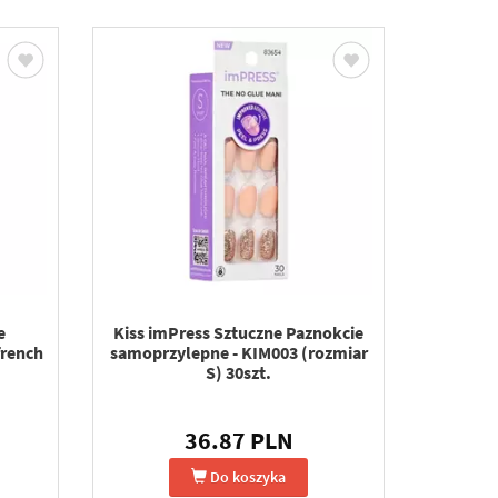
e
Kiss imPress Sztuczne Paznokcie
french
samoprzylepne - KIM003 (rozmiar
S) 30szt.
36.87 PLN
Do koszyka