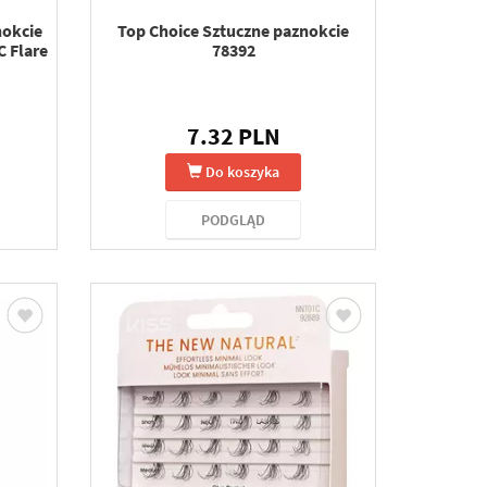
nokcie
Top Choice Sztuczne paznokcie
 Flare
78392
7.32 PLN
Do koszyka
PODGLĄD