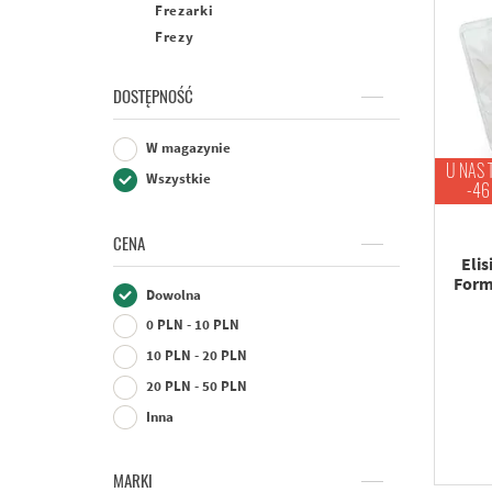
Frezarki
Frezy
DOSTĘPNOŚĆ
W magazynie
U NAS 
Wszystkie
-46
CENA
Eli
Form
Dowolna
0 PLN - 10 PLN
10 PLN - 20 PLN
20 PLN - 50 PLN
Inna
MARKI