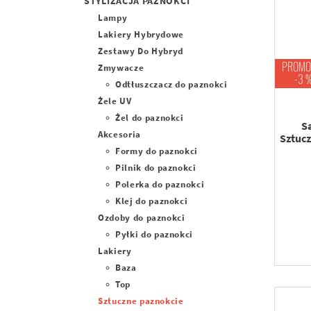
STYLIZACJA PAZNOKCI
Lampy
Lakiery Hybrydowe
Zestawy Do Hybryd
PROMO
Zmywacze
-3 
Odtłuszczacz do paznokci
Żele UV
Żel do paznokci
Sa
Akcesoria
Sztucz
Formy do paznokci
Pilnik do paznokci
Polerka do paznokci
Klej do paznokci
Ozdoby do paznokci
Pyłki do paznokci
Lakiery
Baza
Top
Sztuczne paznokcie