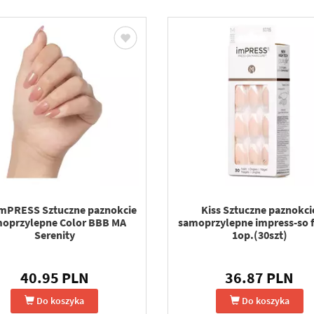
imPRESS Sztuczne paznokcie
Kiss Sztuczne paznokci
oprzylepne Color BBB MA
samoprzylepne impress-so 
Serenity
1op.(30szt)
40.95 PLN
36.87 PLN
Do koszyka
Do koszyka