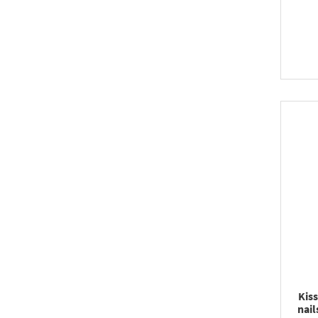
Kis
nail