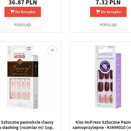
36.87 PLN
7.32 PLN
Do koszyka
Do koszyka
PODGLĄD
PODGLĄD
s Sztuczne paznokcie classy
Kiss imPress Sztuczne Pazn
s-dashing (rozmiar m) 1op.
samoprzylepne - KIMM010 (r