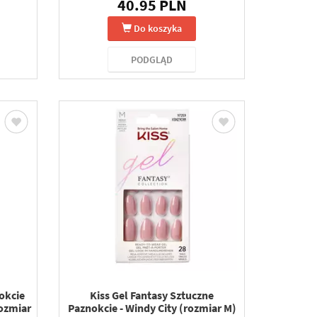
40.95 PLN
Do koszyka
PODGLĄD
okcie
Kiss Gel Fantasy Sztuczne
ozmiar
Paznokcie - Windy City (rozmiar M)