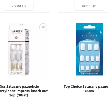
PODGLĄD
PODGLĄD
Kiss Sztuczne paznokcie
Top Choice Sztuczne pazno
rzylepne impress-knock out
78385
1op.(30szt)