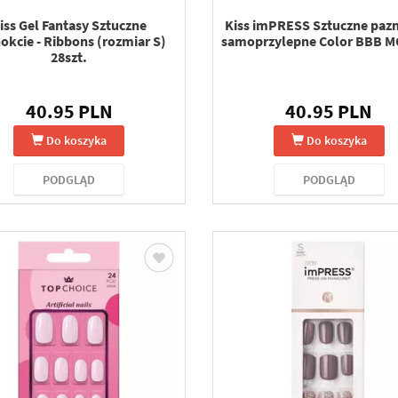
iss Gel Fantasy Sztuczne
Kiss imPRESS Sztuczne paz
okcie - Ribbons (rozmiar S)
samoprzylepne Color BBB MC
28szt.
40.95 PLN
40.95 PLN
Do koszyka
Do koszyka
PODGLĄD
PODGLĄD