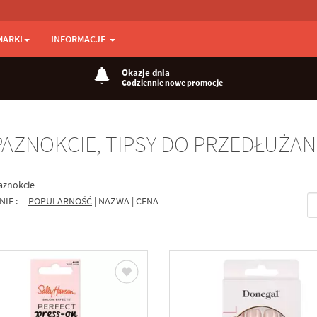
MARKI
INFORMACJE
Okazje dnia
Codziennie nowe promocje
AZNOKCIE, TIPSY DO PRZEDŁUŻAN
aznokcie
NIE :
POPULARNOŚĆ
|
NAZWA
|
CENA