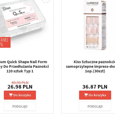
TANIEJ
 %
sium Quick Shape Nail Form
Kiss Sztuczne paznokci
y Do Przedłużania Paznokci
samoprzylepne impress-do
120 sztuk Typ 1
1op.(30szt)
49.99 PLN
26.98 PLN
36.87 PLN
Do koszyka
Do koszyka
PODGLĄD
PODGLĄD