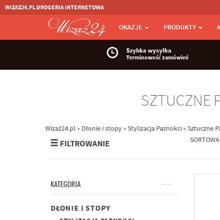
WIZAZ24.PL DROGERIA INTERNETOWA
OKAZJE
PRODUKTY
Szybka wysyłka
Terminowość zamówień
SZTUCZNE P
Wizaż24.pl
»
Dłonie i stopy
»
Stylizacja Paznokci
»
Sztuczne P
SORTOWA
FILTROWANIE
KATEGORIA
DŁONIE I STOPY