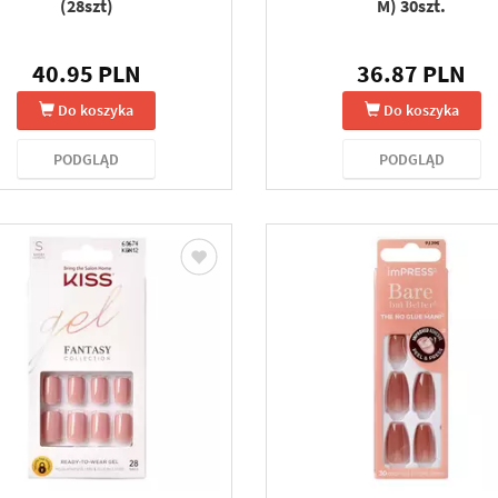
(28szt)
M) 30szt.
40.95 PLN
36.87 PLN
Do koszyka
Do koszyka
PODGLĄD
PODGLĄD