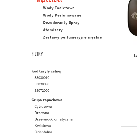
MĘŻCZYZNA
Wody Toaletowe
Wody Perfumowane
Dezodoranty Spray
Atomizery
Zestawy perfumeryjne męskie
FILTRY
L
Kod taryfy celnej
33030010
33030090
33072000
Grupa zapachowa
Cytrusowa
Drzewna
Drzewno-Aromatyczna
Kwiatowa
Orientalna