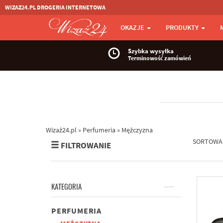
WIZAZ24.PL DROGERIA INTERNETOWA
OKAZJE
PRODUKTY
Szybka wysyłka
Terminowość zamówień
Wizaż24.pl
»
Perfumeria
»
Mężczyzna
SORTOWA
FILTROWANIE
KATEGORIA
PERFUMERIA