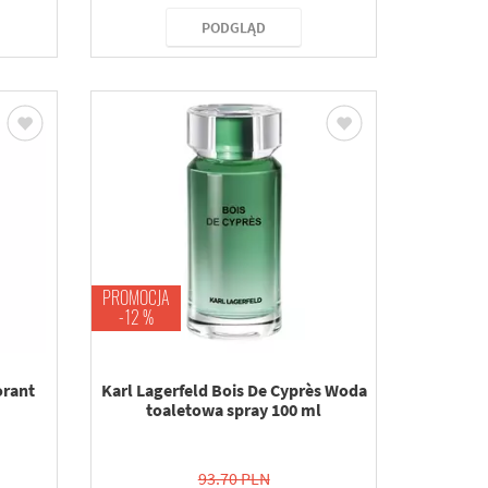
PODGLĄD
PROMOCJA
-12 %
orant
Karl Lagerfeld Bois De Cyprès Woda
toaletowa spray 100 ml
93.70 PLN