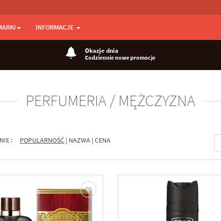
MARKI
INFORMACJE
Okazje dnia
Codziennie nowe promocje
PERFUMERIA / MĘŻCZYZNA
NIE :
POPULARNOŚĆ
|
NAZWA
|
CENA