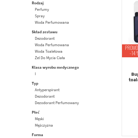
Owocowa
Rodzaj
Skórzana
Perfumy
Szyprowa
Spray
Świeża/morska
Woda Perfumowana
Skład zestawu
Dezodorant
Woda Perfumowana
PROMO
Woda Toaletowa
-14 
Żel Do Mycia Ciała
Klasa wyrobu medycznego
Bug
I
toal
Typ
Antyperspirant
Dezodorant
Dezodorant Perfumowany
Płeć
Męski
Mężczyzna
Forma