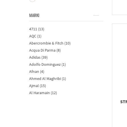
MARKI
4711 (13)
AQC (1)
Abercrombie & Fitch (10)
Acqua Di Parma (8)
Adidas (39)
Adolfo Dominguez (1)
Afnan (4)
Ahmed Al Maghribi (1)
Ajmal (15)
Al Haramain (12)
Al Wataniah (7)
STR
Alfa Romeo (15)
Alfred Sung (1)
Anfar (2)