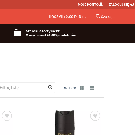
MOJE KONTO
ZALOGUJ SIĘ
KOSZYK (0.00 PLN)
Szukaj...
Szeroki asortyment
Mamy ponad 30.000 produktów
WIDOK:
|