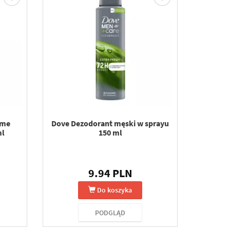
ame
Dove Dezodorant męski w sprayu
ml
150 ml
9.94 PLN
Do koszyka
PODGLĄD