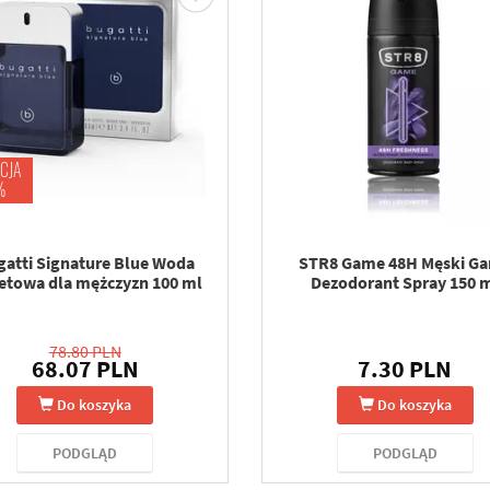
CJA
%
atti Signature Blue Woda
STR8 Game 48H Męski G
etowa dla mężczyzn 100 ml
Dezodorant Spray 150 
78.80 PLN
68.07 PLN
7.30 PLN
Do koszyka
Do koszyka
PODGLĄD
PODGLĄD