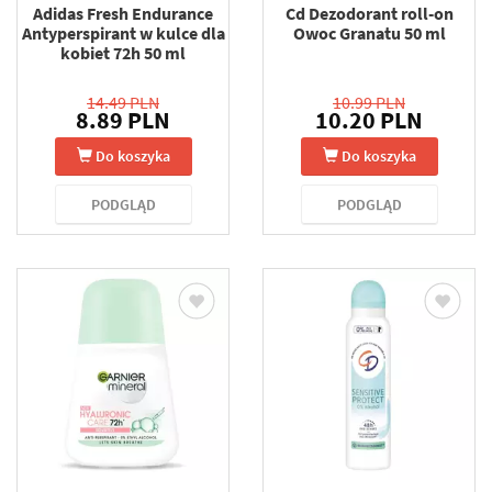
Adidas Fresh Endurance
Cd Dezodorant roll-on
Antyperspirant w kulce dla
Owoc Granatu 50 ml
kobiet 72h 50 ml
14.49 PLN
10.99 PLN
8.89 PLN
10.20 PLN
Do koszyka
Do koszyka
PODGLĄD
PODGLĄD