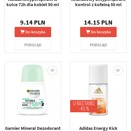
kulce 72h dla kobiet 50 ml
kontrol z kofeiną 50 ml
9.14 PLN
14.15 PLN
Do koszyka
Do koszyka
PODGLĄD
PODGLĄD
U NAS TANIEJ
-45 %
Garnier Mineral Dezodorant
Adidas Energy Kick