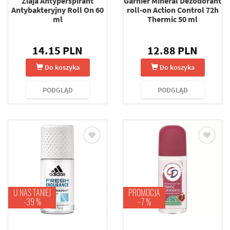
Ziaja Antyperspirant
Garnier Mineral Dezodorant
Antybakteryjny Roll On 60
roll-on Action Control 72h
ml
Thermic 50 ml
14.15 PLN
12.88 PLN
Do koszyka
Do koszyka
PODGLĄD
PODGLĄD
U NAS TANIEJ
PROMOCJA
-39 %
-7 %