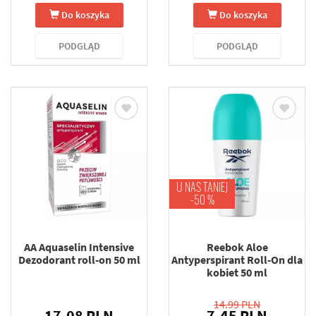
Do koszyka
Do koszyka
PODGLĄD
PODGLĄD
U NAS TANIEJ
-50 %
AA Aquaselin Intensive
Reebok Aloe
Dezodorant roll-on 50 ml
Antyperspirant Roll-On dla
kobiet 50 ml
14.99 PLN
17.08 PLN
7.45 PLN