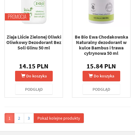
PROMOCJA
Ziaja Liście Zielonej Oliwki
Be Bio Ewa Chodakowska
Oliwkowy Dezodorant Bez
Naturalny dezodorant w
Soli Glinu 50 ml
kulce Bambus i trawa
cytrynowa 50 ml
14.15 PLN
15.84 PLN
Do koszyka
Do koszyka
PODGLĄD
PODGLĄD
1
2
3
Pokaż kolejne produkty