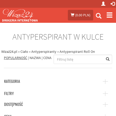
Prze
(
0.00 PLN
)
me
DROGERIA INTERNETOWA
ANTYPERSPIRANT W KULCE
Wizaż24.pl
»
Ciało
»
Antyperspiranty
»
Antyperspirant Roll On
POPULARNOŚĆ
|
NAZWA
|
CENA
KATEGORIA
FILTRY
DOSTĘPNOŚĆ