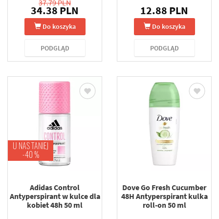
37.79 PLN
34.38 PLN
12.88 PLN
Do koszyka
Do koszyka
PODGLĄD
PODGLĄD
U NAS TANIEJ
-40 %
Adidas Control
Dove Go Fresh Cucumber
Antyperspirant w kulce dla
48H Antyperspirant kulka
kobiet 48h 50 ml
roll-on 50 ml