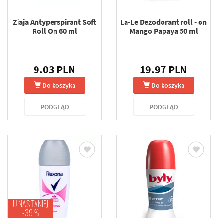
Ziaja Antyperspirant Soft
La-Le Dezodorant roll - on
Roll On 60 ml
Mango Papaya 50 ml
9.03 PLN
19.97 PLN
Do koszyka
Do koszyka
PODGLĄD
PODGLĄD
U NAS TANIEJ
-39 %