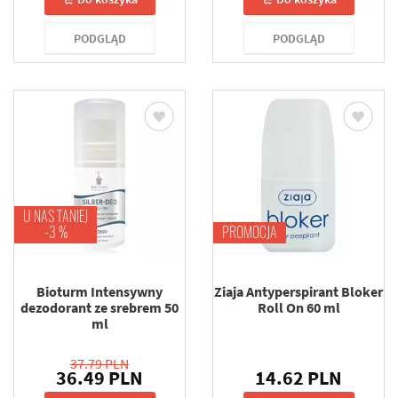
PODGLĄD
PODGLĄD
U NAS TANIEJ
-3 %
PROMOCJA
Bioturm Intensywny
Ziaja Antyperspirant Bloker
dezodorant ze srebrem 50
Roll On 60 ml
ml
37.79 PLN
36.49 PLN
14.62 PLN