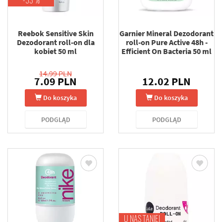
-53 %
Reebok Sensitive Skin
Garnier Mineral Dezodorant
Dezodorant roll-on dla
roll-on Pure Active 48h -
kobiet 50 ml
Efficient On Bacteria 50 ml
14.99 PLN
7.09 PLN
12.02 PLN
Do koszyka
Do koszyka
PODGLĄD
PODGLĄD
U NAS TANIEJ