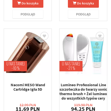
Do koszyka
Do koszyka
PODGLĄD
PODGLĄD
U NAS TANIEJ
U NAS TANIEJ
-10 %
-21 %
Nacomi MESO Wand
Lumineo Professional Line
Cartridge Igła 5D
szczoteczka do twarzy sonic
thermo brush + Żel lumineo
do wszystkich typów cery
12.99 PLN
119.90 PLN
11.69 PLN
94.25 PLN