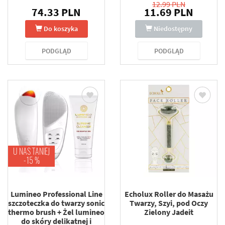
12.99 PLN
74.33 PLN
11.69 PLN
Do koszyka
Niedostępny
PODGLĄD
PODGLĄD
U NAS TANIEJ
-15 %
Lumineo Professional Line
Echolux Roller do Masażu
szczoteczka do twarzy sonic
Twarzy, Szyi, pod Oczy
thermo brush + Żel lumineo
Zielony Jadeit
do skóry delikatnej i