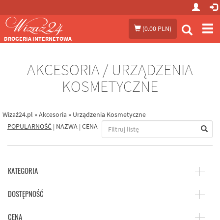
Prze
(
0.00 PLN
)
me
DROGERIA INTERNETOWA
AKCESORIA / URZĄDZENIA
KOSMETYCZNE
Wizaż24.pl
»
Akcesoria
»
Urządzenia Kosmetyczne
POPULARNOŚĆ
|
NAZWA
|
CENA
KATEGORIA
DOSTĘPNOŚĆ
CENA