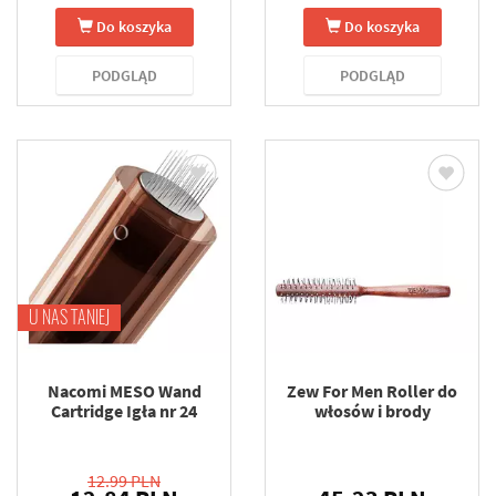
Do koszyka
Do koszyka
PODGLĄD
PODGLĄD
U NAS TANIEJ
Nacomi MESO Wand
Zew For Men Roller do
Cartridge Igła nr 24
włosów i brody
12.99 PLN