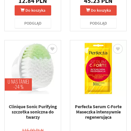
12.84 PLN
45.23 PLN
Do koszyka
Do koszyka
PODGLĄD
PODGLĄD
U NAS TANIEJ
-24 %
Clinique Sonic Purifying
Perfecta Serum C-Forte
szczotka soniczna do
Maseczka intensywnie
twarzy
regenerująca
115.00 PLN