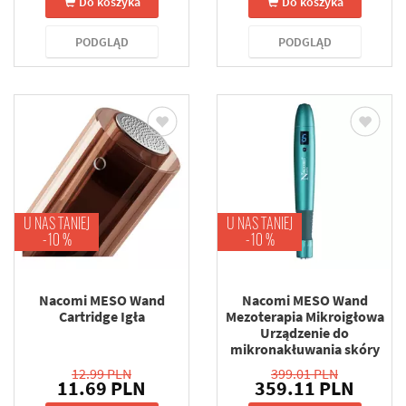
Do koszyka
Do koszyka
PODGLĄD
PODGLĄD
U NAS TANIEJ
U NAS TANIEJ
-10 %
-10 %
Nacomi MESO Wand
Nacomi MESO Wand
Cartridge Igła
Mezoterapia Mikroigłowa
Urządzenie do
mikronakłuwania skóry
12.99 PLN
399.01 PLN
11.69 PLN
359.11 PLN