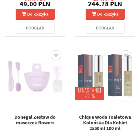
49.00 PLN
244.78 PLN
Do koszyka
Do koszyka
PODGLĄD
PODGLĄD
U NAS TANIEJ
-31 %
Donegal Zestaw do
Chique Woda Toaletowa
maseczek flowers
Kolońska Dla Kobiet
2x50ml 100 ml