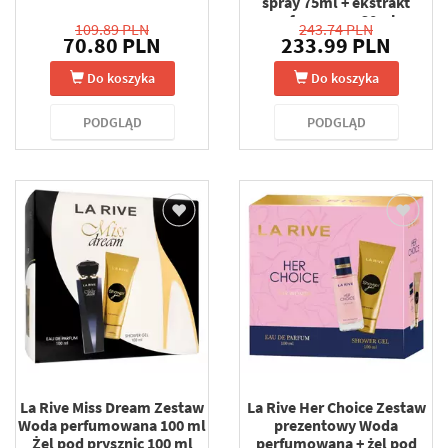
spray 75ml + ekstrakt
perfum spray 30ml +
109.89 PLN
243.74 PLN
dezodorant spray 200ml
70.80 PLN
233.99 PLN
Do koszyka
Do koszyka
PODGLĄD
PODGLĄD
La Rive Miss Dream Zestaw
La Rive Her Choice Zestaw
Woda perfumowana 100 ml
prezentowy Woda
Żel pod prysznic 100 ml
perfumowana + żel pod