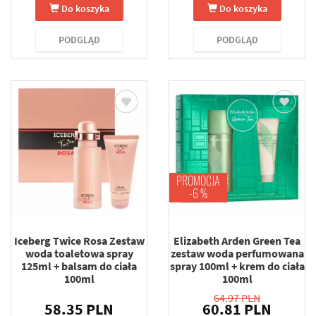
Do koszyka
Do koszyka
PODGLĄD
PODGLĄD
PROMOCJA
-6 %
Iceberg Twice Rosa Zestaw
Elizabeth Arden Green Tea
woda toaletowa spray
zestaw woda perfumowana
125ml + balsam do ciała
spray 100ml + krem do ciała
100ml
100ml
64.97 PLN
58.35 PLN
60.81 PLN