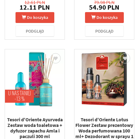
12.61 PLN
79.98 PLN
12.11 PLN
54.90 PLN
Do koszyka
Do koszyka
PODGLĄD
PODGLĄD
U NAS TANIEJ
-13 %
Tesori d'Oriente Ayurveda
Tesori d'Oriente Lotus
Zestaw woda toaletowa +
Flower Zestaw prezentowy
dyfuzor zapachu Amla i
Woda perfumowana 100
paczuli 300 ml
ml+ Dezodorant w sprayu 1