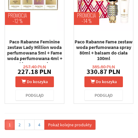
PROMOCJA
PROMOCJA
-12 %
-14 %
Paco Rabanne Feminine
Paco Rabanne Fame zestaw
zestaw Lady Million woda
woda perfumowana spray
perfumowana 5ml + Fame
80ml + balsam do ciała
woda perfumowana 4ml +
100ml
Olympea woda
257.40 PLN
385.80 PLN
perfumowana 6ml + Million
227.18 PLN
330.87 PLN
Gold woda perfumowana
5ml
Do koszyka
Do koszyka
PODGLĄD
PODGLĄD
1
2
3
4
Pokaż kolejne produkty