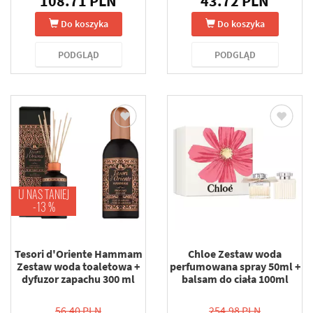
108.71 PLN
43.72 PLN
Do koszyka
Do koszyka
PODGLĄD
PODGLĄD
U NAS TANIEJ
-13 %
Tesori d'Oriente Hammam
Chloe Zestaw woda
Zestaw woda toaletowa +
perfumowana spray 50ml +
dyfuzor zapachu 300 ml
balsam do ciała 100ml
56.40 PLN
254.98 PLN