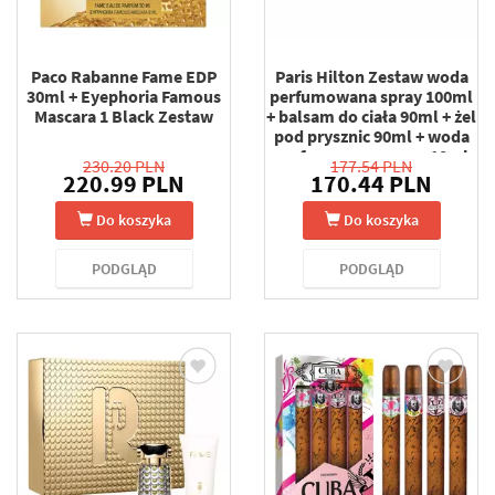
Paco Rabanne Fame EDP
Paris Hilton Zestaw woda
30ml + Eyephoria Famous
perfumowana spray 100ml
Mascara 1 Black Zestaw
+ balsam do ciała 90ml + żel
pod prysznic 90ml + woda
perfumowana spray 10ml
230.20 PLN
177.54 PLN
220.99 PLN
170.44 PLN
Do koszyka
Do koszyka
PODGLĄD
PODGLĄD