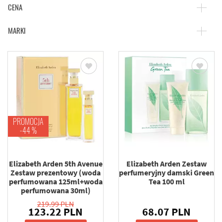
CENA
MARKI
PROMOCJA
-44 %
Elizabeth Arden 5th Avenue
Elizabeth Arden Zestaw
Zestaw prezentowy (woda
perfumeryjny damski Green
perfumowana 125ml+woda
Tea 100 ml
perfumowana 30ml)
219.99 PLN
123.22 PLN
68.07 PLN