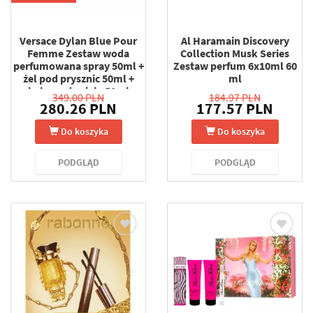
Versace Dylan Blue Pour
Al Haramain Discovery
Femme Zestaw woda
Collection Musk Series
perfumowana spray 50ml +
Zestaw perfum 6x10ml 60
żel pod prysznic 50ml +
ml
balsam do ciała 50ml
349.00 PLN
184.97 PLN
280.26 PLN
177.57 PLN
Do koszyka
Do koszyka
PODGLĄD
PODGLĄD