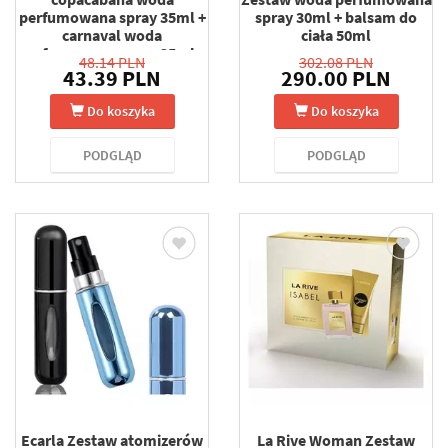
perfumowana spray 35ml +
spray 30ml + balsam do
carnaval woda
ciała 50ml
perfumowana spray 35ml +
48.14 PLN
302.08 PLN
maya woda perfumowana
43.39 PLN
290.00 PLN
spray 35ml + cactus woda
perfumowana spray 35ml
Do koszyka
Do koszyka
PODGLĄD
PODGLĄD
Ecarla Zestaw atomizerów
La Rive Woman Zestaw