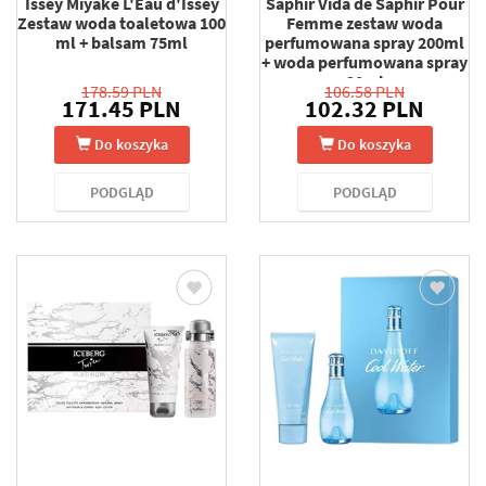
Issey Miyake L'Eau d'Issey
Saphir Vida de Saphir Pour
Zestaw woda toaletowa 100
Femme zestaw woda
ml + balsam 75ml
perfumowana spray 200ml
+ woda perfumowana spray
30ml
178.59 PLN
106.58 PLN
171.45 PLN
102.32 PLN
Do koszyka
Do koszyka
PODGLĄD
PODGLĄD