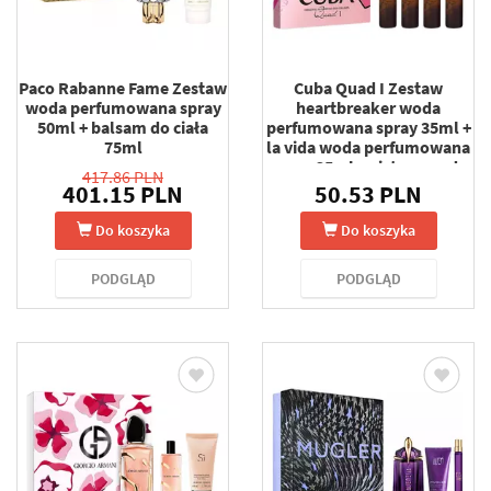
Paco Rabanne Fame Zestaw
Cuba Quad I Zestaw
woda perfumowana spray
heartbreaker woda
50ml + balsam do ciała
perfumowana spray 35ml +
75ml
la vida woda perfumowana
spray 35ml + victory woda
417.86 PLN
perfumowana spray 35ml +
401.15 PLN
50.53 PLN
vip woda perfumowana
spray 35ml
Do koszyka
Do koszyka
PODGLĄD
PODGLĄD