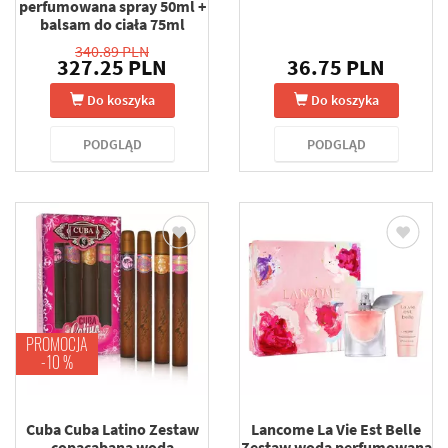
perfumowana spray 50ml +
balsam do ciała 75ml
340.89 PLN
327.25 PLN
36.75 PLN
Do koszyka
Do koszyka
PODGLĄD
PODGLĄD
PROMOCJA
-10 %
Cuba Cuba Latino Zestaw
Lancome La Vie Est Belle
copacabana woda
Zestaw woda perfumowana