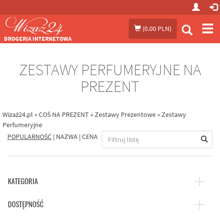
Prze
(
0.00 PLN
)
me
DROGERIA INTERNETOWA
ZESTAWY PERFUMERYJNE NA
PREZENT
Wizaż24.pl
»
COŚ NA PREZENT
»
Zestawy Prezentowe
»
Zestawy
Perfumeryjne
POPULARNOŚĆ
|
NAZWA
|
CENA
KATEGORIA
DOSTĘPNOŚĆ