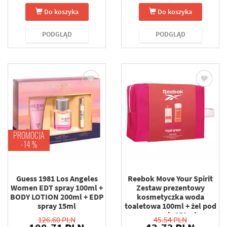
Do koszyka
Do koszyka
PODGLĄD
PODGLĄD
PROMOCJA
-14 %
Guess 1981 Los Angeles
Reebok Move Your Spirit
Women EDT spray 100ml +
Zestaw prezentowy
BODY LOTION 200ml + EDP
kosmetyczka woda
spray 15ml
toaletowa 100ml + żel pod
prysznic 250ml
126.60 PLN
45.54 PLN