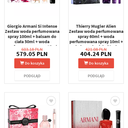
Giorgio Armani Si Intense
Thierry Mugler Alien
Zestaw woda perfumowana
Zestaw woda perfumowana
spray 100ml + balsam do
spray 60ml + woda
ciała 50ml + woda
perfumowana spray 10ml +
perfumowana spray 15ml
balsam do ciała 50ml
603.18 PLN
421.08 PLN
579.05 PLN
404.24 PLN
Do koszyka
Do koszyka
PODGLĄD
PODGLĄD