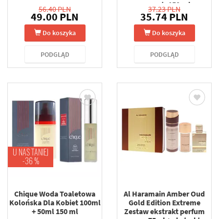
op. - szt. 150 ml
56.40 PLN
37.23 PLN
49.00 PLN
35.74 PLN
Do koszyka
Do koszyka
PODGLĄD
PODGLĄD
U NAS TANIEJ
-36 %
Chique Woda Toaletowa
Al Haramain Amber Oud
Kolońska Dla Kobiet 100ml
Gold Edition Extreme
+ 50ml 150 ml
Zestaw ekstrakt perfum