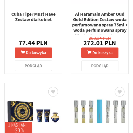
Cuba Tiger Must Have
Al Haramain Amber Oud
Zestaw dla kobiet
Gold Edition Zestaw woda
perfumowana spray 75ml +
woda perfumowana spray
30ml + dezodorant spray
283.34 PLN
200ml
77.44 PLN
272.01 PLN
Do koszyka
Do koszyka
PODGLĄD
PODGLĄD
U NAS TANIEJ
-20 %