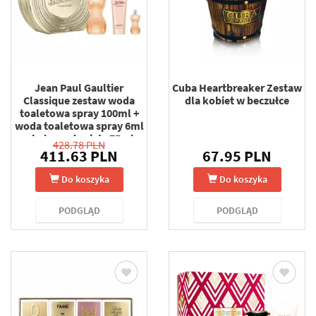
Jean Paul Gaultier
Cuba Heartbreaker Zestaw
Classique zestaw woda
dla kobiet w beczułce
toaletowa spray 100ml +
woda toaletowa spray 6ml
+ balsam do ciała 75ml
428.78 PLN
411.63 PLN
67.95 PLN
Do koszyka
Do koszyka
PODGLĄD
PODGLĄD