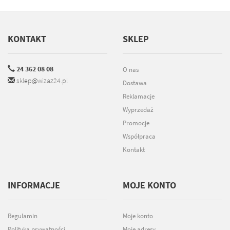
KONTAKT
SKLEP
24 362 08 08
O nas
sklep@wizaz24.pl
Dostawa
Reklamacje
Wyprzedaż
Promocje
Współpraca
Kontakt
INFORMACJE
MOJE KONTO
Regulamin
Moje konto
Polityka prywatności
Moje adresy