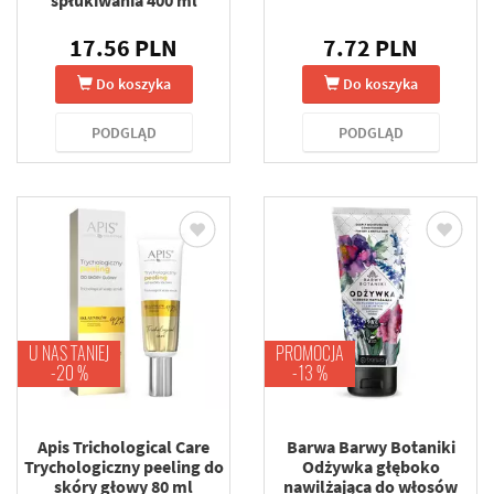
spłukiwania 400 ml
17.56 PLN
7.72 PLN
Do koszyka
Do koszyka
PODGLĄD
PODGLĄD
U NAS TANIEJ
PROMOCJA
-20 %
-13 %
Apis Trichological Care
Barwa Barwy Botaniki
Trychologiczny peeling do
Odżywka głęboko
skóry głowy 80 ml
nawilżająca do włosów