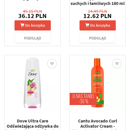
suchych i łamliwych 180 ml
45.15 PLN
14.49 PLN
36.12 PLN
12.62 PLN
Do koszyka
Do koszyka
PODGLĄD
PODGLĄD
U NAS TANIEJ
-36 %
Dove Ultra Care
Cantu Avocado Curl
Odświeżająca odżywka do
Activator Cream -