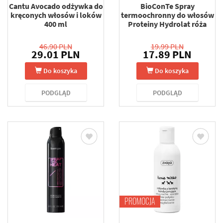
Cantu Avocado odżywka do
BioConTe Spray
kręconych włosów i loków
termoochronny do włosów
400 ml
Proteiny Hydrolat róża
46.90 PLN
19.99 PLN
29.01 PLN
17.89 PLN
Do koszyka
Do koszyka
PODGLĄD
PODGLĄD
PROMOCJA