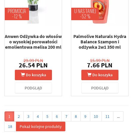
PROMOCJA
U NAS TANIEJ
-12 %
-52 %
Anwen Odżywka do włosów
Palmolive Naturals Hydra
o wysokiej porowatości
Balance Szampon i
emolientowa melisa 200 ml
odżywka 2w1 350 ml
29.99 PLN
15.99 PLN
26.54 PLN
7.66 PLN
Do koszyka
Do koszyka
PODGLĄD
PODGLĄD
1
2
3
4
5
6
7
8
9
10
11
...
18
Pokaż kolejne produkty