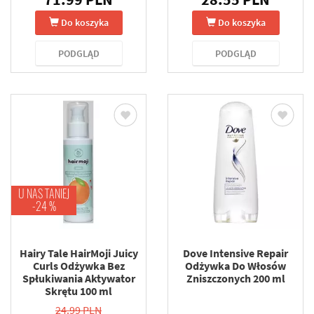
Do koszyka
Do koszyka
PODGLĄD
PODGLĄD
U NAS TANIEJ
-24 %
Hairy Tale HairMoji Juicy
Dove Intensive Repair
Curls Odżywka Bez
Odżywka Do Włosów
Spłukiwania Aktywator
Zniszczonych 200 ml
Skrętu 100 ml
24.99 PLN