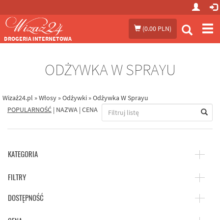
Prze
(
0.00 PLN
)
me
DROGERIA INTERNETOWA
ODŻYWKA W SPRAYU
Wizaż24.pl
»
Włosy
»
Odżywki
»
Odżywka W Sprayu
POPULARNOŚĆ
|
NAZWA
|
CENA
KATEGORIA
FILTRY
DOSTĘPNOŚĆ