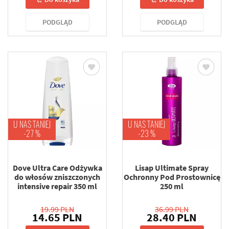
PODGLĄD
PODGLĄD
U NAS TANIEJ
U NAS TANIEJ
-27 %
-23 %
Dove Ultra Care Odżywka
Lisap Ultimate Spray
do włosów zniszczonych
Ochronny Pod Prostownicę
intensive repair 350 ml
250 ml
19.99 PLN
36.99 PLN
14.65 PLN
28.40 PLN