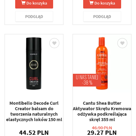
Do koszyka
Do koszyka
PODGLĄD
PODGLĄD
U NAS TANIEJ
-38 %
Montibello Decode Curl
Cantu Shea Butter
Creator balsam do
Aktywator Skrętu Kremowa
tworzenia naturalnych
odżywka podkreślająca
elastycznych loków 150 ml
skręt 355 ml
46.90 PLN
44.52 PLN
29.27 PLN