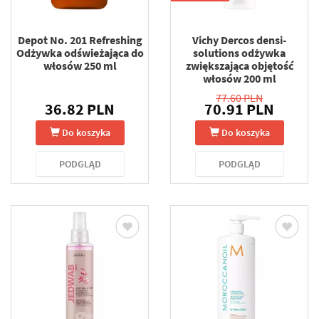
Depot No. 201 Refreshing
Vichy Dercos densi-
Odżywka odświeżająca do
solutions odżywka
włosów 250 ml
zwiększająca objętość
włosów 200 ml
77.60 PLN
36.82 PLN
70.91 PLN
Do koszyka
Do koszyka
PODGLĄD
PODGLĄD