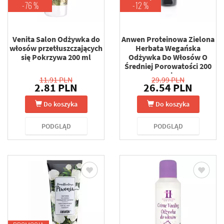
-76 %
-12 %
Venita Salon Odżywka do
Anwen Proteinowa Zielona
włosów przetłuszczających
Herbata Wegańska
się Pokrzywa 200 ml
Odżywka Do Włosów O
Średniej Porowatości 200
ml
11.91 PLN
29.99 PLN
2.81 PLN
26.54 PLN
Do koszyka
Do koszyka
PODGLĄD
PODGLĄD