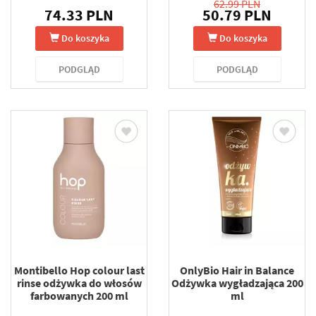
62.99 PLN
74.33 PLN
50.79 PLN
Do koszyka
Do koszyka
PODGLĄD
PODGLĄD
Montibello Hop colour last
OnlyBio Hair in Balance
rinse odżywka do włosów
Odżywka wygładzająca 200
farbowanych 200 ml
ml