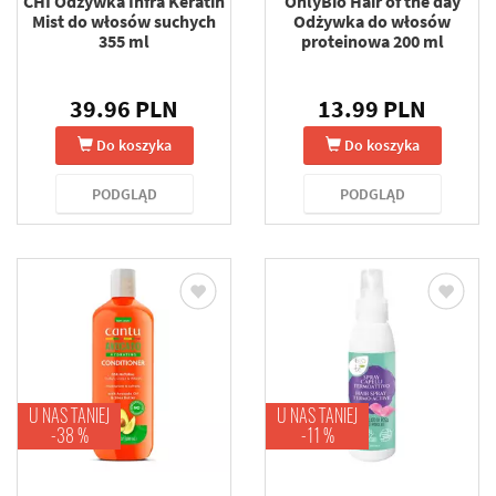
CHI Odżywka Infra Keratin
OnlyBio Hair of the day
Mist do włosów suchych
Odżywka do włosów
355 ml
proteinowa 200 ml
39.96 PLN
13.99 PLN
Do koszyka
Do koszyka
PODGLĄD
PODGLĄD
U NAS TANIEJ
U NAS TANIEJ
-38 %
-11 %