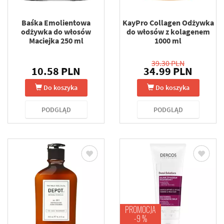
Baśka Emolientowa
KayPro Collagen Odżywka
odżywka do włosów
do włosów z kolagenem
Maciejka 250 ml
1000 ml
39.30 PLN
10.58 PLN
34.99 PLN
Do koszyka
Do koszyka
PODGLĄD
PODGLĄD
PROMOCJA
-9 %