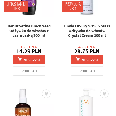
U NAS TANIEJ
PROMOCJA
-15 %
-28 %
Dabur Vatika Black Seed
Envie Luxury SOS Express
Odżywka do włosów z
Odżywka do włosów
czarnuszką 200 ml
Crystal Cream 100 ml
16.90 PLN
40.00 PLN
14.29 PLN
28.75 PLN
Do koszyka
Do koszyka
PODGLĄD
PODGLĄD