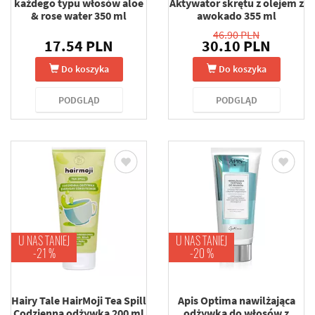
każdego typu włosów aloe
Aktywator skrętu z olejem z
& rose water 350 ml
awokado 355 ml
46.90 PLN
17.54 PLN
30.10 PLN
Do koszyka
Do koszyka
PODGLĄD
PODGLĄD
U NAS TANIEJ
U NAS TANIEJ
-21 %
-20 %
Hairy Tale HairMoji Tea Spill
Apis Optima nawilżająca
Codzienna odżywka 200 ml
odżywka do włosów z