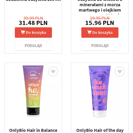
minerałami z morza
martwego i olejkiem
arganowym 200 ml
39.99 PLN
19.95 PLN
31.48 PLN
15.96 PLN
Do koszyka
Do koszyka
PODGLĄD
PODGLĄD
OnlyBio Hair in Balance
OnlyBio Hair of the day