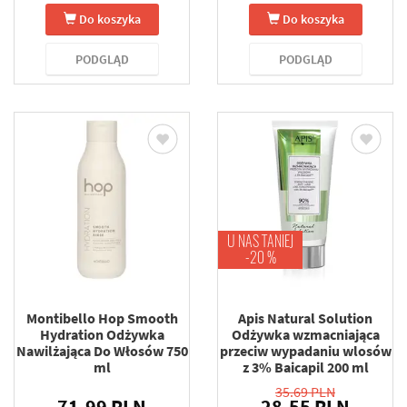
Do koszyka
Do koszyka
PODGLĄD
PODGLĄD
U NAS TANIEJ
-20 %
Montibello Hop Smooth
Apis Natural Solution
Hydration Odżywka
Odżywka wzmacniająca
Nawilżająca Do Włosów 750
przeciw wypadaniu wlosów
ml
z 3% Baicapil 200 ml
35.69 PLN
71.99 PLN
28.55 PLN