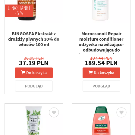
U NAS TANIEJ
-5 %
BINGOSPA Ekstrakt z
Moroccanoil Repair
drożdży piwnych 30% do
moisture conditioner
włosów 100 ml
odżywka nawilżająco-
odbudowująca do
zniszczonych włosów 1000
38.99 PLN
197.44 PLN
ml
37.19 PLN
189.54 PLN
Do koszyka
Do koszyka
PODGLĄD
PODGLĄD