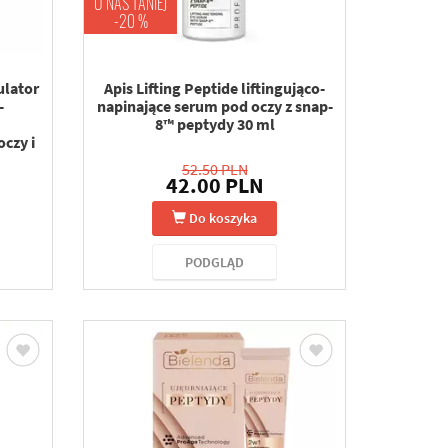
U NAS TANIEJ
-20 %
ulator
Apis Lifting Peptide liftingująco-
-
napinające serum pod oczy z snap-
8™ peptydy 30 ml
czy i
52.50 PLN
42.00 PLN
Do koszyka
PODGLĄD