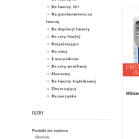
Do twarzy 20+
Na przebarwienia na
twarzy
Do depilacji twarzy
Do cery tłustej
Rozjaśniające
Na zimę
Z mocznikiem
Do cery wrażliwej
U NAS 
-26
Aloesowy
Do twarzy trądzikowej
Złuszczający
Mince
Na naczynka
FILTRY
Produkt nie zawiera
Alkoholu