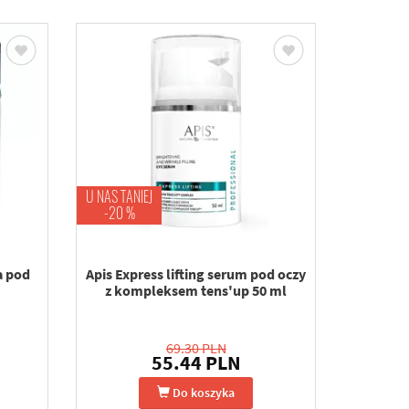
U NAS TANIEJ
-20 %
a pod
Apis Express lifting serum pod oczy
z kompleksem tens'up 50 ml
69.30 PLN
55.44 PLN
Do koszyka