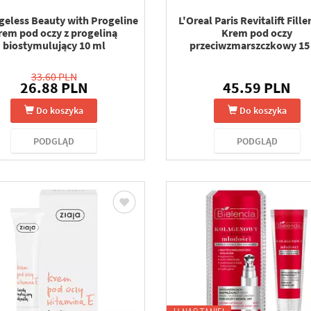
geless Beauty with Progeline
L'Oreal Paris Revitalift Fille
rem pod oczy z progeliną
Krem pod oczy
biostymulujący 10 ml
przeciwzmarszczkowy 15
33.60 PLN
26.88 PLN
45.59 PLN
Do koszyka
Do koszyka
PODGLĄD
PODGLĄD