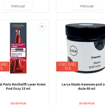
PODGLĄD
PODGLĄD
TANIEJ
U NAS TANIEJ
 %
-10 %
al Paris Revitalift Laser Krem
La-Le Masło kawowe pod oc
Pod Oczy 15 ml
duże 60 ml
59.99 PLN
37.00 PLN