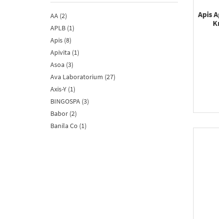
Apis A
AA (2)
K
APLB (1)
Apis (8)
Apivita (1)
Asoa (3)
Ava Laboratorium (27)
Axis-Y (1)
BINGOSPA (3)
Babor (2)
Banila Co (1)
Be Bio Ewa Chodakowska (2)
Beauty Formulas (2)
Bergamo (4)
Bielenda (18)
Bielenda Professional (6)
Bioliq (2)
Bourjois (2)