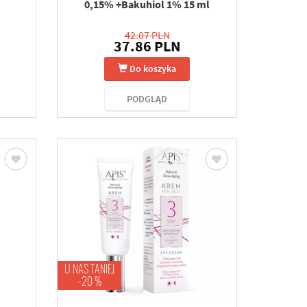
0,15% +Bakuhiol 1% 15 ml
42.07 PLN
37.86 PLN
Do koszyka
PODGLĄD
U NAS TANIEJ
-20 %