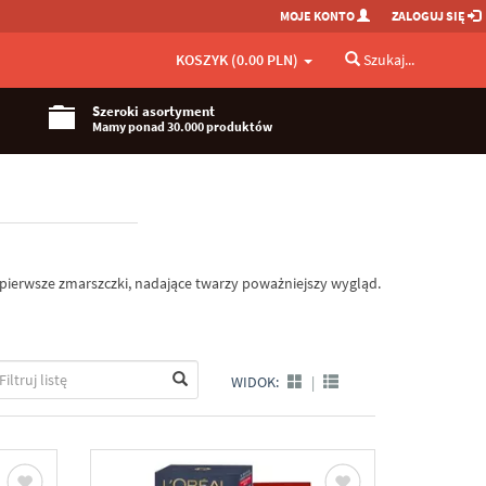
MOJE KONTO
ZALOGUJ SIĘ
KOSZYK (0.00 PLN)
Szukaj...
Szeroki asortyment
Mamy ponad 30.000 produktów
ę pierwsze zmarszczki, nadające twarzy poważniejszy wygląd.
WIDOK:
|