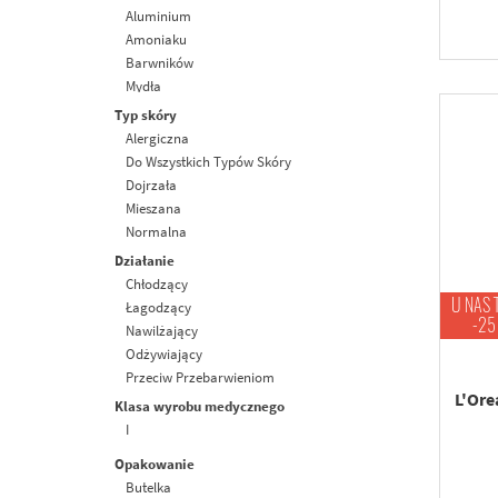
Aluminium
Amoniaku
Barwników
Mydła
Olejów Mineralnych
Typ skóry
Parabenów
Alergiczna
Parafiny
Do Wszystkich Typów Skóry
Peg
Dojrzała
Siarczanów
Mieszana
Silikonów
Normalna
Składników Pochodzenia Zwierzęcego
Problematyczna
Działanie
Sles
Sucha
Chłodzący
Sls
Tłusta
U NAS 
Łagodzący
Substancji Zapachowych
-25
Wrażliwa
Nawilżający
Odżywiający
Przeciw Przebarwieniom
L'Ore
Przeciwstarzeniowy
Klasa wyrobu medycznego
Redukujący Cienie Pod Oczami
I
Rozświetlający
Opakowanie
Ujędrniający
Butelka
Wielozadaniowy