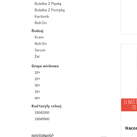
Butelka Z Pipetą
Butelka Z Pompką
Kartonik
Roll-On
Słoiczek
Rodzaj
Tubka
Krem
Roll-On
Serum
Żel
Grupa wiekowa
20+
25+
30+
35+
40+
U NAS 
50+
Kod taryfy celnej
-10
60+
33042000
Uniwersalny
33049900
Nacom
DOSTĘPNOŚĆ