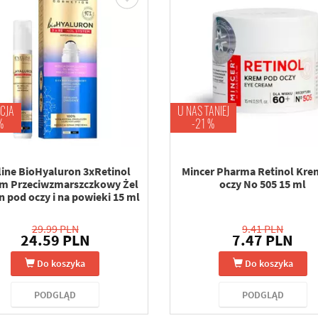
CJA
U NAS TANIEJ
%
-21 %
line BioHyaluron 3xRetinol
Mincer Pharma Retinol Kre
m Przeciwzmarszczkowy Żel
oczy No 505 15 ml
n pod oczy i na powieki 15 ml
29.99 PLN
9.41 PLN
24.59 PLN
7.47 PLN
Do koszyka
Do koszyka
PODGLĄD
PODGLĄD