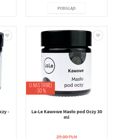
PODGLĄD
U NAS TANIEJ
-30 %
zy -
La-Le Kawowe Masło pod Oczy 30
ml
29.00 PLN