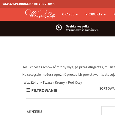
WIZAZ24.PL DROGERIA INTERNETOWA
OKAZJE
PRODUKTY
Szybka wysyłka
Terminowość zamówień
Jeśli chcesz zachować młody wygląd przez długi czas, musisz
Na szczęście możesz opóźnić proces ich powstawania, stosuj
Wizaż24.pl
»
Twarz
»
Kremy
»
Pod Oczy
SORTOWA
FILTROWANIE
KATEGORIA