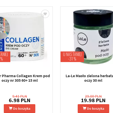
TANIEJ
U NAS TANIEJ
 %
-31 %
r Pharma Collagen Krem pod
La-Le Masło zielona herbat
oczy nr 305 60+ 15 ml
oczy 30 ml
9.41 PLN
29.00 PLN
6.98 PLN
19.98 PLN
Do koszyka
Do koszyka