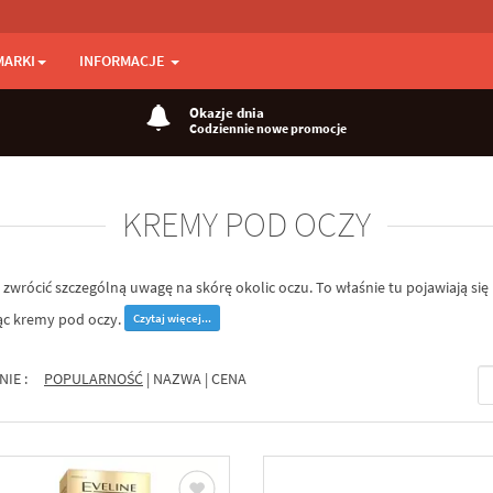
MARKI
INFORMACJE
Okazje dnia
Codziennie nowe promocje
KREMY POD OCZY
 zwrócić szczególną uwagę na skórę okolic oczu. To właśnie tu pojawiają si
ąc kremy pod oczy.
Czytaj więcej...
NIE :
POPULARNOŚĆ
|
NAZWA
|
CENA