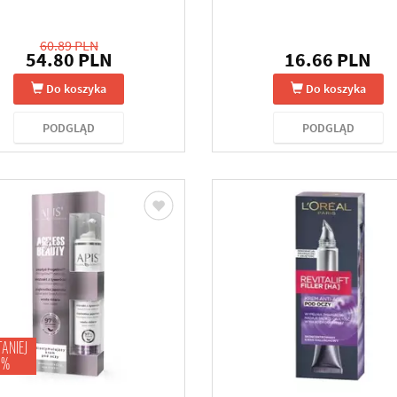
60.89 PLN
54.80 PLN
16.66 PLN
Do koszyka
Do koszyka
PODGLĄD
PODGLĄD
TANIEJ
 %