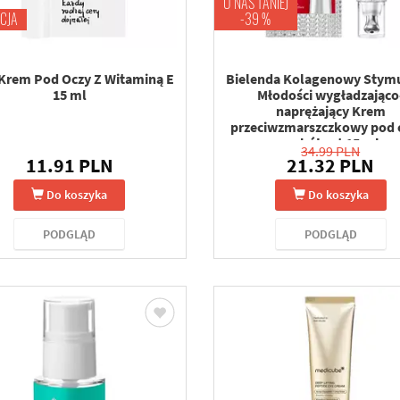
U NAS TANIEJ
CJA
-39 %
 Krem Pod Oczy Z Witaminą E
Bielenda Kolagenowy Stym
15 ml
Młodości wygładzająco
naprężający Krem
przeciwzmarszczkowy pod o
wokół ust 15 ml
34.99 PLN
11.91 PLN
21.32 PLN
Do koszyka
Do koszyka
PODGLĄD
PODGLĄD