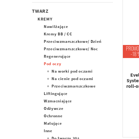
TWARZ
KREMY
Nawilżające
Kremy BB / CC
Przeciwzmarszczkowe/ Dzień
PROMO
Przeciwzmarszczkowe/ Noc
-18 
Regenerujące
Pod oczy
Na worki pod oczami
Eve
Na cienie pod oczami
Syste
roll-o
Przeciwzmarszczkowe
Liftingujące
Wzmacniające
Odżywcze
Ochronne
Matujące
Inne
Do twarzy 30+