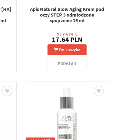
r [HA]
Apis Natural Slow Aging Krem pod
oczy STEP 3 odmłodzone
 ml
spojrzenie 15 ml
22.05 PLN
17.64 PLN
Do koszyka
PODGLĄD