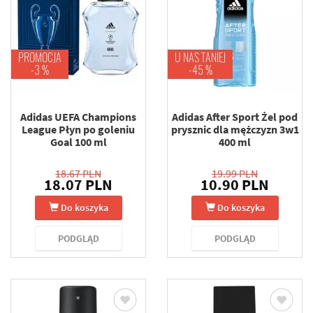
PROMOCJA
U NAS TANIEJ
-3 %
-45 %
Adidas UEFA Champions
Adidas After Sport Żel pod
League Płyn po goleniu
prysznic dla mężczyzn 3w1
Goal 100 ml
400 ml
18.67 PLN
19.99 PLN
18.07 PLN
10.90 PLN
Do koszyka
Do koszyka
PODGLĄD
PODGLĄD