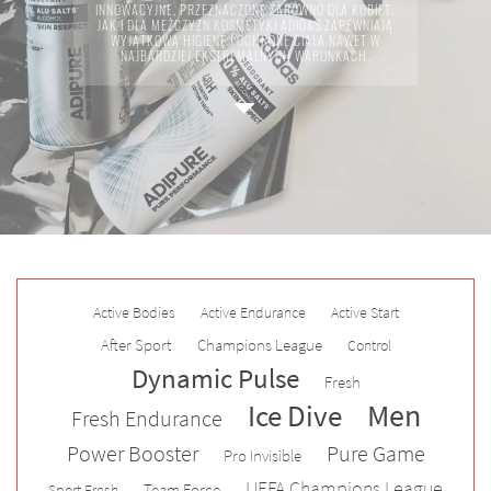
INNOWACYJNE, PRZEZNACZONE ZARÓWNO DLA KOBIET,
JAK I DLA MĘŻCZYZN KOSMETYKI ADIDAS ZAPEWNIAJĄ
WYJĄTKOWĄ HIGIENĘ I OCHRONĘ CIAŁA NAWET W
NAJBARDZIEJ EKSTREMALNYCH WARUNKACH.
Active Bodies
Active Endurance
Active Start
After Sport
Champions League
Control
Dynamic Pulse
Fresh
Men
Ice Dive
Fresh Endurance
Power Booster
Pure Game
Pro Invisible
UEFA Champions League
Team Force
Sport Fresh