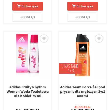
Do koszyka
Do koszyka
PODGLĄD
PODGLĄD
U NAS TANIEJ
-47 %
Adidas Fruity Rhythm
Adidas Team Force Żel pod
Women Woda Toaletowa
prysznic dla mężczyzn 3w1
Dla Kobiet 75 ml
400 ml
19.99 PLN