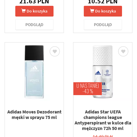
21.63 PLN
10.52 PLN
Do koszyka
Do koszyka
PODGLĄD
PODGLĄD
U NAS TANIEJ
-43 %
Adidas Moves Dezodorant
Adidas Star UEFA
męski w sprayu 75 ml
champions league
Antyperspirant w kulce dla
mężczyzn 72h 50 ml
14.49 PLN