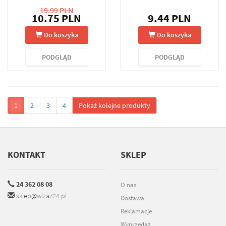
19.99 PLN
10.75 PLN
9.44 PLN
Do koszyka
Do koszyka
PODGLĄD
PODGLĄD
1
2
3
4
Pokaż kolejne produkty
KONTAKT
SKLEP
24 362 08 08
O nas
sklep@wizaz24.pl
Dostawa
Reklamacje
Wyprzedaż