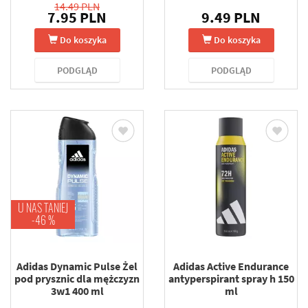
14.49 PLN
7.95 PLN
9.49 PLN
Do koszyka
Do koszyka
PODGLĄD
PODGLĄD
U NAS TANIEJ
-46 %
Adidas Dynamic Pulse Żel
Adidas Active Endurance
pod prysznic dla mężczyzn
antyperspirant spray h 150
3w1 400 ml
ml