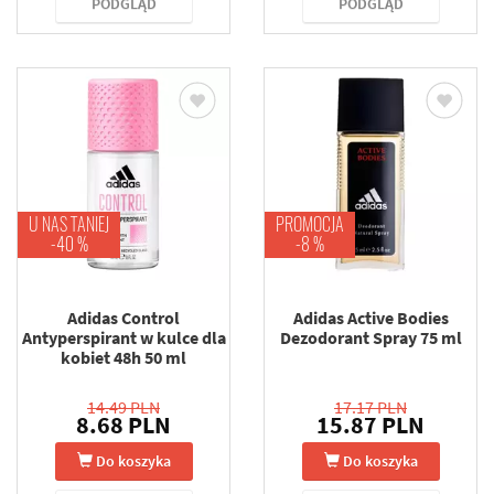
PODGLĄD
PODGLĄD
U NAS TANIEJ
PROMOCJA
-40 %
-8 %
Adidas Control
Adidas Active Bodies
Antyperspirant w kulce dla
Dezodorant Spray 75 ml
kobiet 48h 50 ml
14.49 PLN
17.17 PLN
8.68 PLN
15.87 PLN
Do koszyka
Do koszyka