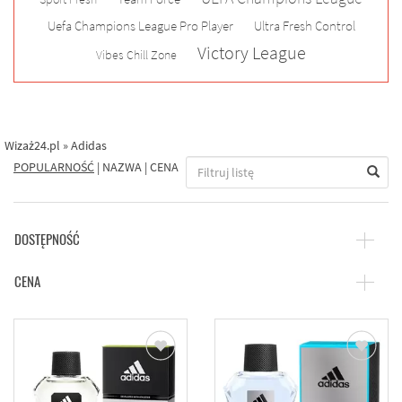
Uefa Champions League Pro Player
Ultra Fresh Control
Victory League
Vibes Chill Zone
Wizaż24.pl
»
Adidas
POPULARNOŚĆ
|
NAZWA
|
CENA
DOSTĘPNOŚĆ
CENA