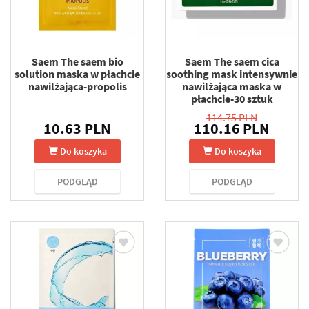
Saem The saem bio
Saem The saem cica
solution maska w płachcie
soothing mask intensywnie
nawilżająca-propolis
nawilżająca maska w
płachcie-30 sztuk
114.75 PLN
10.63 PLN
110.16 PLN
Do koszyka
Do koszyka
PODGLĄD
PODGLĄD