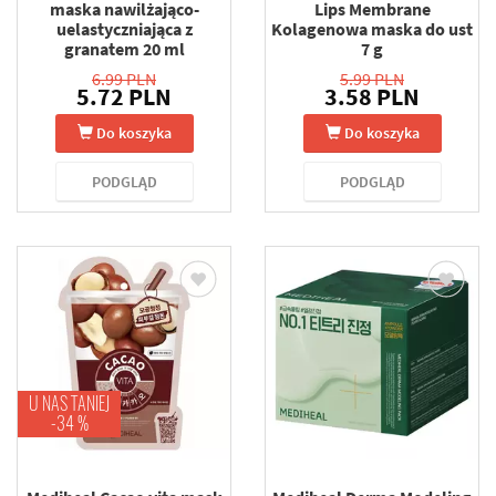
maska nawilżająco-
Lips Membrane
uelastyczniająca z
Kolagenowa maska do ust
granatem 20 ml
7 g
6.99 PLN
5.99 PLN
5.72 PLN
3.58 PLN
Do koszyka
Do koszyka
PODGLĄD
PODGLĄD
U NAS TANIEJ
-34 %