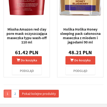
Missha Amazon red clay
Holika Holika Honey
pore mask oczyszczająca
sleeping pack całonocna
maseczka typu wash-off
maseczka z miodem i
110 ml
jagodami 90 ml
61.42 PLN
48.21 PLN
Do koszyka
Do koszyka
PODGLĄD
PODGLĄD
1
2
Pokaż kolejne produkty