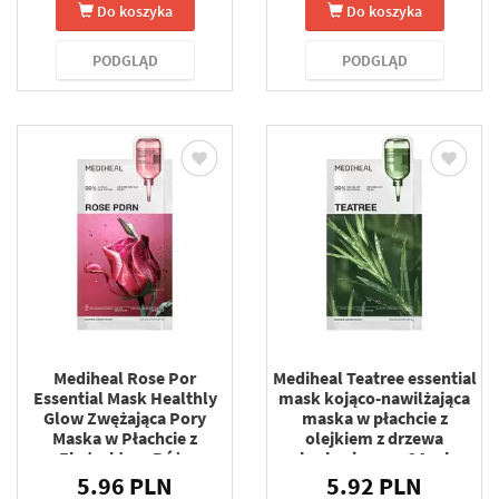
Do koszyka
Do koszyka
PODGLĄD
PODGLĄD
Mediheal Rose Por
Mediheal Teatree essential
Essential Mask Healthly
mask kojąco-nawilżająca
Glow Zwężająca Pory
maska w płachcie z
Maska w Płachcie z
olejkiem z drzewa
Ekstraktem Róży
herbacianego 24 ml
Damasceńskiej 24 ml
5.96 PLN
5.92 PLN