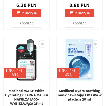
24 ml
6.30 PLN
8.80 PLN
Do koszyka
Do koszyka
PODGLĄD
PODGLĄD
U NAS TANIEJ
U NAS TANIEJ
-50 %
-46 %
Mediheal W.H.P White
Mediheal Hydra soothing
Hydrating CZARNA MASKA
mask nawilżająca maska w
NAWILŻAJĄCO-
płachcie 20 ml
WYBIELAJĄCA 25 ml