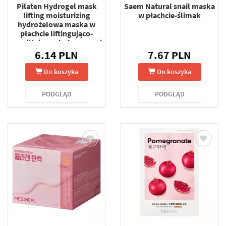
Pilaten Hydrogel mask
Saem Natural snail maska
lifting moisturizing
w płachcie-ślimak
hydrożelowa maska w
płachcie liftingująco-
nawilżająca z kolagenem i
kwasem hialuronowym 60
6.14 PLN
7.67 PLN
g
Do koszyka
Do koszyka
PODGLĄD
PODGLĄD