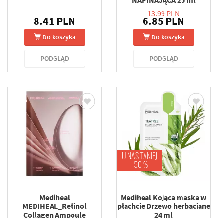
NAPINAJĄCA 25 ml
13.99 PLN
8.41 PLN
6.85 PLN
Do koszyka
Do koszyka
PODGLĄD
PODGLĄD
U NAS TANIEJ
-50 %
Mediheal
Mediheal Kojąca maska w
MEDIHEAL_Retinol
płachcie Drzewo herbaciane
Collagen Ampoule
24 ml