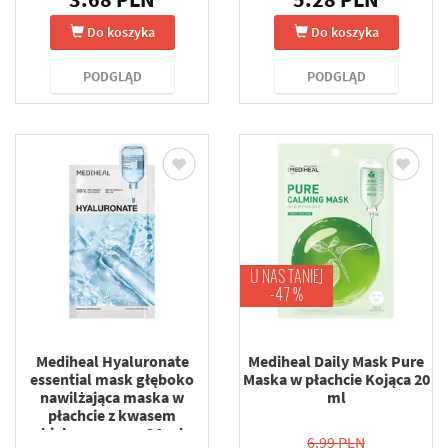
Do koszyka
Do koszyka
PODGLĄD
PODGLĄD
U NAS TANIEJ
-47 %
Mediheal Hyaluronate
Mediheal Daily Mask Pure
essential mask głęboko
Maska w płachcie Kojąca 20
nawilżająca maska w
ml
płachcie z kwasem
hialuronowym 24 ml
6.99 PLN