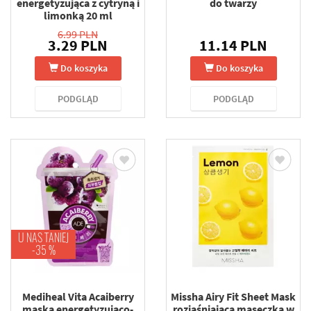
energetyzująca z cytryną i
do twarzy
limonką 20 ml
6.99 PLN
3.29 PLN
11.14 PLN
Do koszyka
Do koszyka
PODGLĄD
PODGLĄD
U NAS TANIEJ
-35 %
Mediheal Vita Acaiberry
Missha Airy Fit Sheet Mask
maska energetyzująco-
rozjaśniająca maseczka w