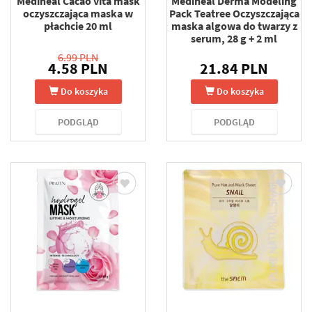
Mediheal Cacao vita mask
Mediheal Derma Modeling
oczyszczająca maska w
Pack Teatree Oczyszczająca
płachcie 20 ml
maska algowa do twarzy z
serum, 28 g + 2 ml
6.99 PLN
4.58 PLN
21.84 PLN
Do koszyka
Do koszyka
PODGLĄD
PODGLĄD