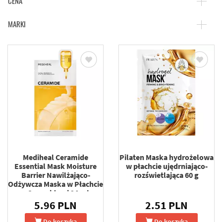
CENA
MARKI
Mediheal Ceramide
Pilaten Maska hydrożelowa
Essential Mask Moisture
w płachcie ujędrniająco-
Barrier Nawilżająco-
rozświetlająca 60 g
Odżywcza Maska w Płachcie
z Ceramidami 24 ml
5.96 PLN
2.51 PLN
Do koszyka
Do koszyka