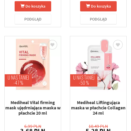
Do koszyka
Do koszyka
PODGLĄD
PODGLĄD
U NAS TANIEJ
U NAS TANIEJ
-47 %
-50 %
Mediheal Vital firming
Mediheal Liftingująca
mask ujędrniająca maska w
maska w płachcie Collagen
płachcie 20 ml
24 ml
6.99 PLN
10.49 PLN
3.68 PLN
5.28 PLN