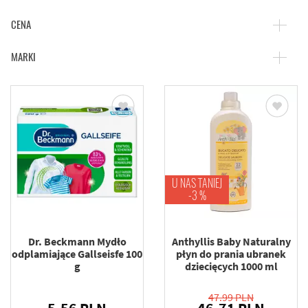
CENA
MARKI
U NAS TANIEJ
-3 %
Dr. Beckmann Mydło
Anthyllis Baby Naturalny
odplamiające Gallseisfe 100
płyn do prania ubranek
g
dziecięcych 1000 ml
47.99 PLN