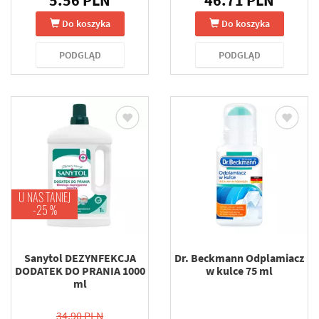
5.56 PLN
46.71 PLN
Do koszyka
Do koszyka
PODGLĄD
PODGLĄD
U NAS TANIEJ
-25 %
Sanytol DEZYNFEKCJA
Dr. Beckmann Odplamiacz
DODATEK DO PRANIA 1000
w kulce 75 ml
ml
34.90 PLN