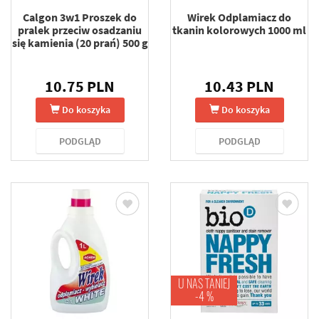
Calgon 3w1 Proszek do
Wirek Odplamiacz do
pralek przeciw osadzaniu
tkanin kolorowych 1000 ml
się kamienia (20 prań) 500 g
10.75 PLN
10.43 PLN
Do koszyka
Do koszyka
PODGLĄD
PODGLĄD
U NAS TANIEJ
-4 %