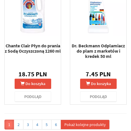
Chante Clair Płyn do prania
Dr. Beckmann Odplamiacz
z Sodą Oczyszczoną 1260 ml
do plam z marketów i
kredek 50 ml
18.75 PLN
7.45 PLN
Do koszyka
Do koszyka
PODGLĄD
PODGLĄD
1
2
3
4
5
6
Pokaż kolejne produkty