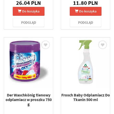
26.04 PLN
11.80 PLN
Do koszyka
Do koszyka
PODGLĄD
PODGLĄD
Der Waschkönig tlenowy
Frosch Baby Odplamiacz Do
odplamiacz w proszku 750
Tkanin 500 ml
g