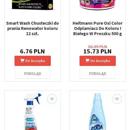
Smart Wash Chusteczki do
Heitmann Pure Oxi Color
prania Renowator koloru
Odplamiacz Do Koloru I
12 szt.
Białego W Proszku 500 g
16.39 PLN
6.76 PLN
15.73 PLN
Do koszyka
Do koszyka
PODGLĄD
PODGLĄD