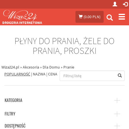
Prze
(
0.00 PLN
)
me
DROGERIA INTERNETOWA
PŁYNY DO PRANIA, ŻELE DO
PRANIA, PROSZKI
Wizaż24.pl
»
Akcesoria
»
Dla Domu
»
Pranie
POPULARNOŚĆ
|
NAZWA
|
CENA
KATEGORIA
FILTRY
DOSTĘPNOŚĆ