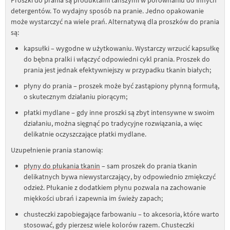
Proszki do prania są produktami tańszymi w porównaniu do innych
detergentów. To wydajny sposób na pranie. Jedno opakowanie
może wystarczyć na wiele prań. Alternatywą dla proszków do prania
są:
kapsułki – wygodne w użytkowaniu. Wystarczy wrzucić kapsułkę
do bębna pralki i włączyć odpowiedni cykl prania. Proszek do
prania jest jednak efektywniejszy w przypadku tkanin białych;
płyny do prania – proszek może być zastąpiony płynną formułą,
o skutecznym działaniu piorącym;
płatki mydlane – gdy inne proszki są zbyt intensywne w swoim
działaniu, można sięgnąć po tradycyjne rozwiązania, a więc
delikatnie oczyszczające płatki mydlane.
Uzupełnienie prania stanowią:
płyny do płukania tkanin
– sam proszek do prania tkanin
delikatnych bywa niewystarczający, by odpowiednio zmiękczyć
odzież. Płukanie z dodatkiem płynu pozwala na zachowanie
miękkości ubrań i zapewnia im świeży zapach;
chusteczki zapobiegające farbowaniu – to akcesoria, które warto
stosować, gdy pierzesz wiele kolorów razem. Chusteczki