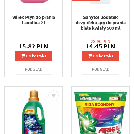
Wirek Płyn do prania
Sanytol Dodatek
Lanolina 2 l
dezynfekujący do prania
białe kwiaty 500 ml
23.90 PLN
15.82 PLN
14.45 PLN
Do koszyka
Do koszyka
PODGLĄD
PODGLĄD