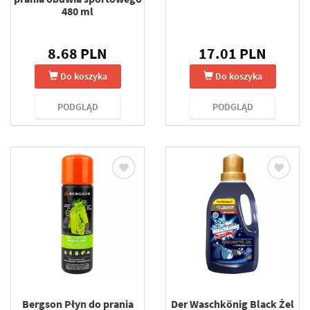
480 ml
8.68 PLN
17.01 PLN
Do koszyka
Do koszyka
PODGLĄD
PODGLĄD
Bergson Płyn do prania
Der Waschkönig Black Żel