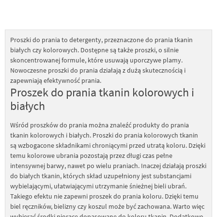
Proszki do prania to detergenty, przeznaczone do prania tkanin
białych czy kolorowych. Dostępne są także proszki, o silnie
skoncentrowanej formule, które usuwają uporczywe plamy.
Nowoczesne proszki do prania działają z dużą skutecznością i
zapewniają efektywność prania.
Proszek do prania tkanin kolorowych i
białych
Wśród proszków do prania można znaleźć produkty do prania
tkanin kolorowych i białych. Proszki do prania kolorowych tkanin
są wzbogacone składnikami chroniącymi przed utratą koloru. Dzięki
temu kolorowe ubrania pozostają przez długi czas pełne
intensywnej barwy, nawet po wielu praniach. Inaczej działają proszki
do białych tkanin, których skład uzupełniony jest substancjami
wybielającymi, ułatwiającymi utrzymanie śnieżnej bieli ubrań.
Takiego efektu nie zapewni proszek do prania koloru. Dzięki temu
biel ręczników, bielizny czy koszul może być zachowana. Warto więc
wybierać środki piorące dopasowane do koloru tkanin. Dodatkowo