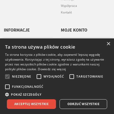
Współpraca
Kontakt
INFORMACJE
MOJE KONTO
×
Regulamin
Moje konto
Ta strona używa plików cookie
Polityka prywatności
Moje adresy
Ta strona korzysta z plików cookie, aby zapewnić lepszą wygodę
Ustawienia plików cookies
Lista życzeń
użytkowania. Korzystając z tej strony, wyrażasz zgodę na używanie
przez nas wszystkich plików cookie zgodnie z warunkami naszej
Terminy ważności kosmetyków
Lista zamówień
polityki plików cookie.
Dowiedz się więcej
Rabat 6%
Moje dane
NIEZBĘDNE
WYDAJNOŚĆ
TARGETOWANIE
Okiem Eksperta Wizaż24
FUNKCJONALNOŚĆ
POKAŻ SZCZEGÓŁY
NEWSLETTER
AKCEPTUJ WSZYSTKIE
ODRZUĆ WSZYSTKIE
ZAPISZ SIĘ DO