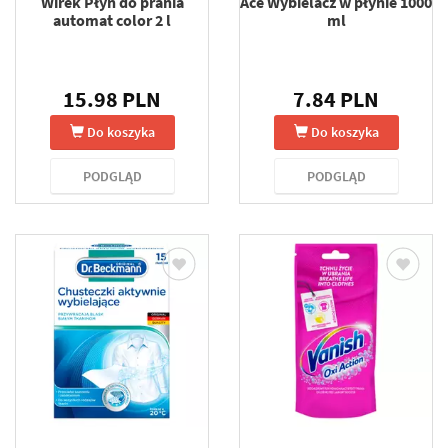
Wirek Płyn do prania
Ace Wybielacz w płynie 1000
automat color 2 l
ml
15.98 PLN
7.84 PLN
Do koszyka
Do koszyka
PODGLĄD
PODGLĄD