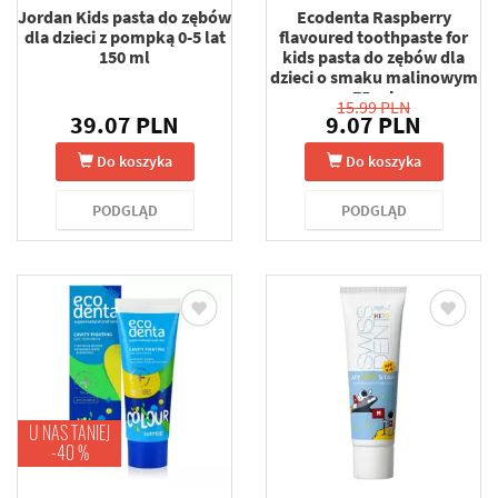
Jordan Kids pasta do zębów
Ecodenta Raspberry
dla dzieci z pompką 0-5 lat
flavoured toothpaste for
150 ml
kids pasta do zębów dla
dzieci o smaku malinowym
75 ml
15.99 PLN
39.07 PLN
9.07 PLN
Do koszyka
Do koszyka
PODGLĄD
PODGLĄD
U NAS TANIEJ
-40 %