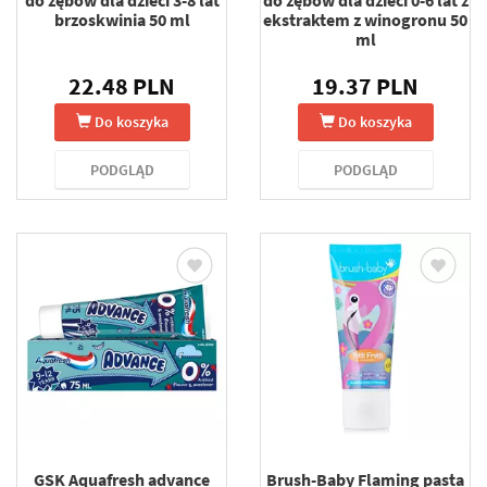
do zębów dla dzieci 3-8 lat
do zębów dla dzieci 0-6 lat z
brzoskwinia 50 ml
ekstraktem z winogronu 50
ml
22.48 PLN
19.37 PLN
Do koszyka
Do koszyka
PODGLĄD
PODGLĄD
GSK Aquafresh advance
Brush-Baby Flaming pasta