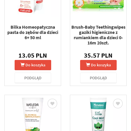
Bilka Homeopatyczna
Brush-Baby Teethingwipes
pasta do zębów dla dzieci
gaziki higieniczne z
6+ 50 ml
rumiankiem dla dzieci 0-
16m 20szt.
13.05 PLN
35.57 PLN
Do koszyka
Do koszyka
PODGLĄD
PODGLĄD