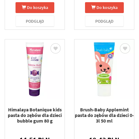
Do koszyka
Do koszyka
PODGLĄD
PODGLĄD
Himalaya Botanique kids
Brush-Baby Applemint
pasta do zębów dla dzieci
pasta do zębów dla dzieci 0-
bubble gum 80 g
3l 50 ml