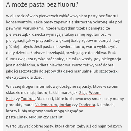
A może pasta bez fluoru?
Wielu rodziców do pierwszych ząbków wybiera pasty bez fluoru i
konserwantów. Takie pasty zapewniają skuteczną ochronę, ale pod
pewnymi warunkami. Przede wszystkim trzeba pamiętać, że
pierwsze ząbki dziecka wymagają takiej samej regularności w
pielęgnacji, jak w przypadku większej liczby zębów mlecznych, czy
później stałych. Jeśli pasta nie zawiera fluoru, warto wykluczyć z
diety dziecka słodycze i przekąski, przylegające do szkliwa. Brak
fluoru zwiększa ryzyko próchnicy, ale tylko wtedy, gdy pielęgnacja
jest niedokładna, a dieta niewłaściwa. Warto też wybrać dobrej
jakości
szczoteczki do zębów dla dzieci
manualne lub
szczoteczki
elektryczne dla dzieci
.
W naszej drogerii internetowej dostępne są pasty, które w swoim
składzie nie mają fluoru, takich marek jak:
Ziaja
,
Woom
Kids
czy
Toofruit
. Dla dzieci, które lubią owocowy smak pasty mamy
produkty marek
Vademecum
,
Jordan
czy
Ecodenta
. Najmłodsi,
którzy lubią miętowy smak mogą sięgnąć po
pastę
Elmex
,
Modum
czy
Lacalut
.
Warto używać dobrej pasty, która chroni zęby już od najmłodszych