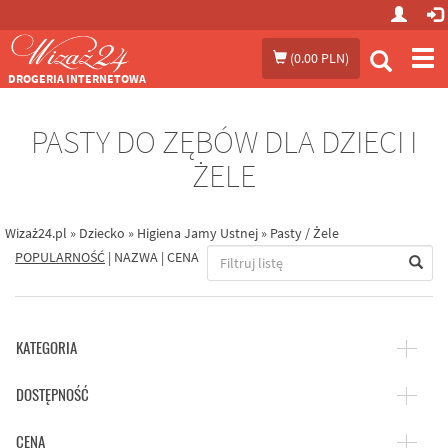
Prze
(
0.00 PLN
)
me
DROGERIA INTERNETOWA
PASTY DO ZĘBÓW DLA DZIECI I
ŻELE
Wizaż24.pl
»
Dziecko
»
Higiena Jamy Ustnej
»
Pasty / Żele
POPULARNOŚĆ
|
NAZWA
|
CENA
KATEGORIA
DOSTĘPNOŚĆ
CENA