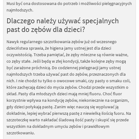
Musi być ona dostosowana do potrzeb i możliwości pielęgnacyjnych
najmłodszych.
Dlaczego należy używać specjalnych
past do zębów dla dzieci?
Nawyk regularnego szczotkowania zębów już od wczesnego
dzieciństwa sprawia, że higiena jamy ustnej jest dla dzieci
oczywistością. Trzeba pamiętać, że zęby mleczne są równie ważne,
co zęby stałe. Jeśli będą w złej kondycji, także kolejne zęby mogą
być zarażone próchnicą. Do codziennej pielęgnacji jamy ustnej
najmłodszych trzeba używać past do zębów, przeznaczonych dla
nich. I nie chodzi tu tylko o owocowe smaki, czy pasty o smaku coli,
które zachęcają dzieci do mycia zębów. Chodzi przede wszystkim o
skład. Pasty dla młodszych dzieci mają mniej fluoru. Choć fluor
korzystnie wpływa na kondycję zębów, niekoniecznie na organizm,
gdy dzieci połykają pastę. Zanim więc nauczą się wypluwać ją
dokładnie, lepiej wybrać pierwszą pastę z niewielką ilością fuoru. Na
szczoteczkę warto nakładać śladową ilość pasty i skupić się przede
wszystkim na dokładnym umyciu zębów i prawidłowym
szczotkowaniu.