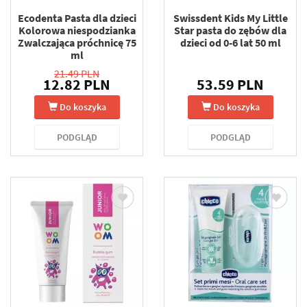
Ecodenta Pasta dla dzieci
Swissdent Kids My Little
Kolorowa niespodzianka
Star pasta do zębów dla
Zwalczająca próchnicę 75
dzieci od 0-6 lat 50 ml
ml
21.49 PLN
12.82 PLN
53.59 PLN
Do koszyka
Do koszyka
PODGLĄD
PODGLĄD