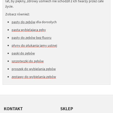
lat, by piękny, zdrowy uśmiech nie schodził z ich twarzy przez całe
życie.
Zobacz również:
pasty do zębów
dla dorosłych
pasta wybielająca zęby
pasty do zębów bez fluoru
płyny do płukania jamy ustnej
paski do zębów
szczoteczki do zębów
proszek do wybielania zębów
zestawy do wybielania zębów
KONTAKT
SKLEP