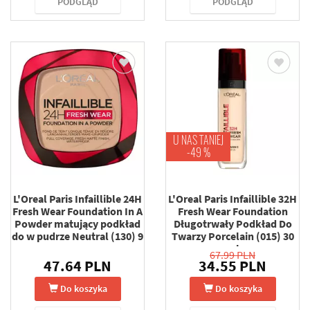
PODGLĄD
PODGLĄD
U NAS TANIEJ
-49 %
L'Oreal Paris Infaillible 24H
L'Oreal Paris Infaillible 32H
Fresh Wear Foundation In A
Fresh Wear Foundation
Powder matujący podkład
Długotrwały Podkład Do
do w pudrze Neutral (130) 9
Twarzy Porcelain (015) 30
g
ml
67.99 PLN
47.64 PLN
34.55 PLN
Do koszyka
Do koszyka