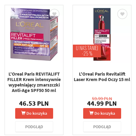
U NAS TANIEJ
-25 %
L'Oreal Paris REVITALIFT
L'Oreal Paris Revitalift
FILLER Krem intensywnie
Laser Krem Pod Oczy 15 ml
wypełniający zmarszczki
Anti-Age SPF50 50 ml
59.99 PLN
46.53 PLN
44.99 PLN
Do koszyka
Do koszyka
PODGLĄD
PODGLĄD