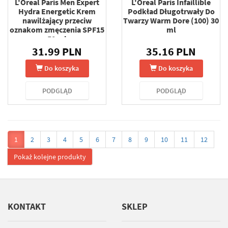
L'Oreal Paris Men Expert
L'Oreal Paris Infaillible
Hydra Energetic Krem
Podkład Długotrwały Do
nawilżający przeciw
Twarzy Warm Dore (100) 30
oznakom zmęczenia SPF15
ml
50 ml
31.99 PLN
35.16 PLN
Do koszyka
Do koszyka
PODGLĄD
PODGLĄD
1
2
3
4
5
6
7
8
9
10
11
12
Pokaż kolejne produkty
KONTAKT
SKLEP