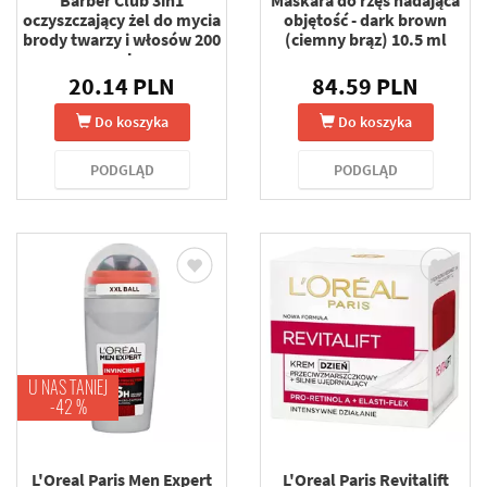
oczyszczający żel do mycia
objętość - dark brown
brody twarzy i włosów 200
(ciemny brąz) 10.5 ml
ml
20.14 PLN
84.59 PLN
Do koszyka
Do koszyka
PODGLĄD
PODGLĄD
U NAS TANIEJ
-42 %
L'Oreal Paris Men Expert
L'Oreal Paris Revitalift