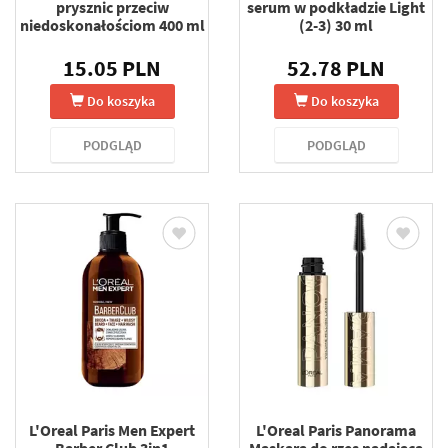
prysznic przeciw
serum w podkładzie Light
niedoskonałościom 400 ml
(2-3) 30 ml
15.05 PLN
52.78 PLN
Do koszyka
Do koszyka
PODGLĄD
PODGLĄD
L'Oreal Paris Men Expert
L'Oreal Paris Panorama
Barber Club 3in1
Maskara do rzęs nadająca