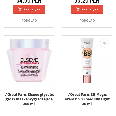
64.99 PLN
36.29 PLN
Do koszyka
Do koszyka
PODGLĄD
PODGLĄD
L'Oreal Paris Elseve glycolic
L'Oreal Paris BB Magic
gloss maska wygładzająca
Krem bb 03 medium light
300 ml
30 ml