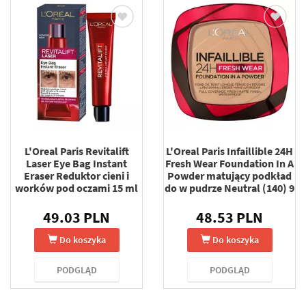
L'Oreal Paris Revitalift
L'Oreal Paris Infaillible 24H
Laser Eye Bag Instant
Fresh Wear Foundation In A
Eraser Reduktor cieni i
Powder matujący podkład
worków pod oczami 15 ml
do w pudrze Neutral (140) 9
g
49.03 PLN
48.53 PLN
Do koszyka
Do koszyka
PODGLĄD
PODGLĄD