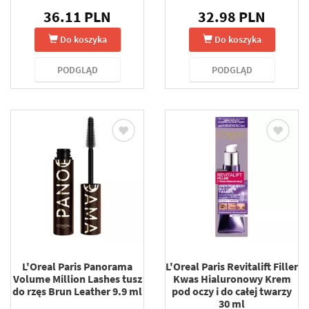
36.11 PLN
32.98 PLN
Do koszyka
Do koszyka
PODGLĄD
PODGLĄD
L'Oreal Paris Panorama
L'Oreal Paris Revitalift Filler
Volume Million Lashes tusz
Kwas Hialuronowy Krem
do rzęs Brun Leather 9.9 ml
pod oczy i do całej twarzy
30 ml