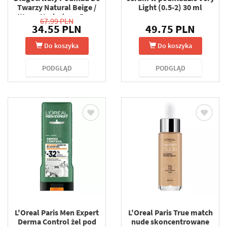
Twarzy Natural Beige /
Light (0.5-2) 30 ml
Warm Undertone Dore
67.99 PLN
(125) 30 ml
34.55 PLN
49.75 PLN
Do koszyka
Do koszyka
PODGLĄD
PODGLĄD
L'Oreal Paris Men Expert
L'Oreal Paris True match
Derma Control żel pod
nude skoncentrowane