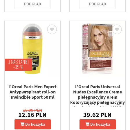
PODGLĄD
PODGLĄD
U NAS TANIEJ
-39 %
L'Oreal Paris Men Expert
L'Oreal Paris Universal
Antypwrspirant roll-on
Nudes Excellence Creme
Invincible Sport 50 ml
pielęgnacyjny Krem
koloryzujący pielęgnacyjny
bardzo jasny blond (9U)
19.99 PLN
12.16 PLN
39.62 PLN
Do koszyka
Do koszyka