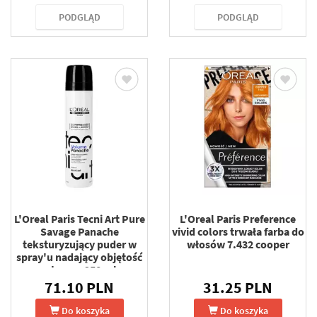
PODGLĄD
PODGLĄD
L'Oreal Paris Tecni Art Pure
L'Oreal Paris Preference
Savage Panache
vivid colors trwała farba do
teksturyzujący puder w
włosów 7.432 cooper
spray'u nadający objętość
włosom 250 ml
71.10 PLN
31.25 PLN
Do koszyka
Do koszyka