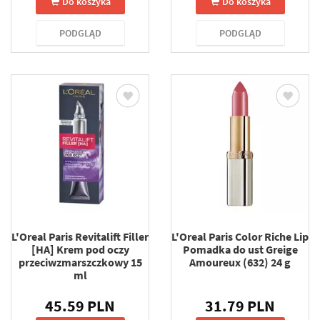
Do koszyka
Do koszyka
PODGLĄD
PODGLĄD
L'Oreal Paris Revitalift Filler
L'Oreal Paris Color Riche Lip
[HA] Krem pod oczy
Pomadka do ust Greige
przeciwzmarszczkowy 15
Amoureux (632) 24 g
ml
45.59 PLN
31.79 PLN