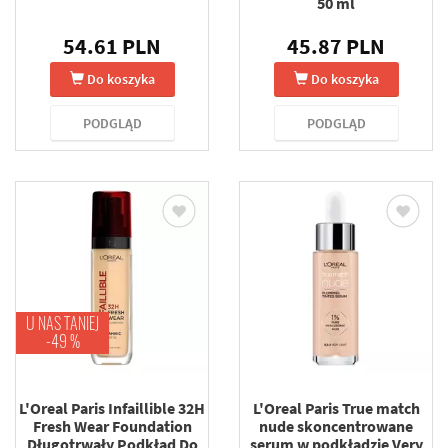
50 ml
54.61 PLN
45.87 PLN
Do koszyka
Do koszyka
PODGLĄD
PODGLĄD
U NAS TANIEJ
-49 %
L'Oreal Paris Infaillible 32H
L'Oreal Paris True match
Fresh Wear Foundation
nude skoncentrowane
Długotrwały Podkład Do
serum w podkładzie Very