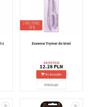
U NAS TANIEJ
-18 %
i z
Essence Trymer do brwi
14.99 PLN
12.28 PLN
Do koszyka
PODGLĄD