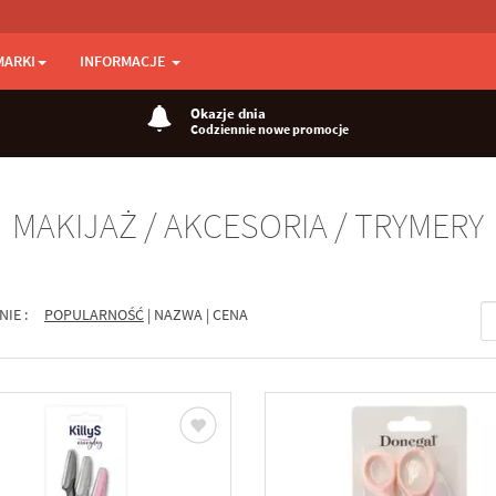
MARKI
INFORMACJE
Okazje dnia
Codziennie nowe promocje
MAKIJAŻ / AKCESORIA / TRYMERY
NIE :
POPULARNOŚĆ
|
NAZWA
|
CENA