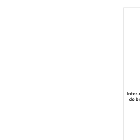
Inter-
do b