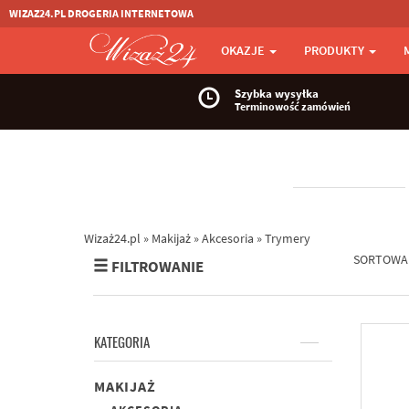
WIZAZ24.PL DROGERIA INTERNETOWA
OKAZJE
PRODUKTY
Szybka wysyłka
Terminowość zamówień
Wizaż24.pl
»
Makijaż
»
Akcesoria
»
Trymery
SORTOWA
FILTROWANIE
KATEGORIA
MAKIJAŻ