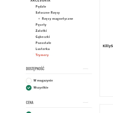
AKCESORIA
Pędzle
Sztuczne Rzęsy
Rzęsy magnetyczne
Pęsety
Zalotki
Gąbeczki
Pozostałe
Killy
Lusterka
Trymery
DOSTĘPNOŚĆ
W magazynie
Wszystkie
CENA