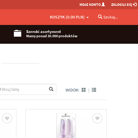
MOJE KONTO
ZALOGUJ SIĘ
KOSZYK (0.00 PLN)
Szukaj...
Szeroki asortyment
Mamy ponad 30.000 produktów
WIDOK:
|