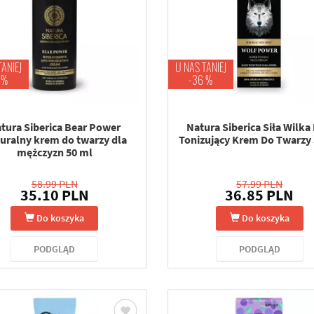
TANIEJ
U NAS TANIEJ
 %
-36 %
tura Siberica Bear Power
Natura Siberica Siła Wilka
uralny krem do twarzy dla
Tonizujący Krem Do Twarzy
mężczyzn 50 ml
58.99 PLN
57.99 PLN
35.10 PLN
36.85 PLN
Do koszyka
Do koszyka
PODGLĄD
PODGLĄD