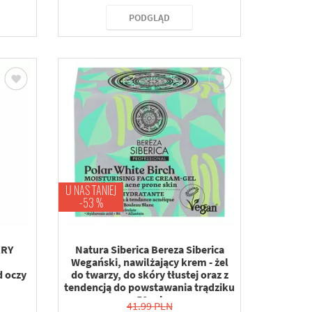
PODGLĄD
U NAS TANIEJ
-53 %
RRY
Natura Siberica Bereza Siberica
Wegański, nawilżający krem - żel
d oczy
do twarzy, do skóry tłustej oraz z
tendencją do powstawania trądziku
50 ml
41.99 PLN