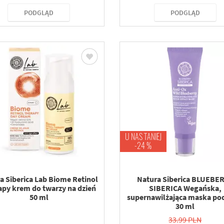
PODGLĄD
PODGLĄD
U NAS TANIEJ
-24 %
a Siberica Lab Biome Retinol
Natura Siberica BLUEBE
apy krem do twarzy na dzień
SIBERICA Wegańska,
50 ml
supernawilżająca maska po
30 ml
33.99 PLN