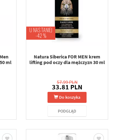
U NAS TANIEJ
-42 %
 Men
Natura Siberica FOR MEN krem
 50 ml
lifting pod oczy dla mężczyzn 30 ml
57.99 PLN
33.81 PLN
Do koszyka
PODGLĄD