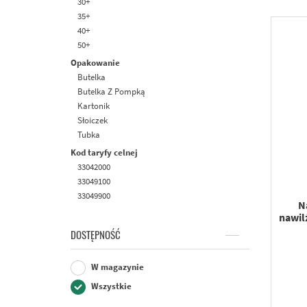
30+
Rozświetlający
35+
Ujędrniający
40+
Wielozadaniowy
50+
60+
Opakowanie
70+
Butelka
Uniwersalny
Butelka Z Pompką
Kartonik
Słoiczek
Tubka
Kod taryfy celnej
33042000
33049100
33049900
N
nawil
DOSTĘPNOŚĆ
W magazynie
Wszystkie