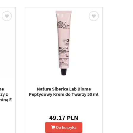
me
Natura Siberica Lab Biome
zy z
Peptydowy Krem do Twarzy 50 ml
miną E
49.17 PLN
Do koszyka