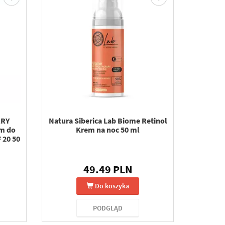
RRY
Natura Siberica Lab Biome Retinol
em do
Krem na noc 50 ml
 20 50
49.49 PLN
Do koszyka
PODGLĄD