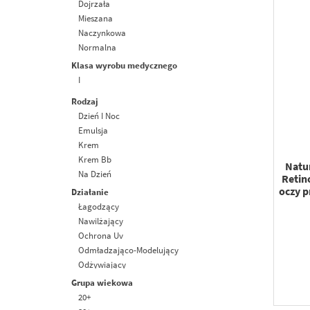
Parafiny
Dojrzała
Peg
Mieszana
Siarczanów
Naczynkowa
Silikonów
Normalna
Składników Pochodzenia Zwierzęcego
Problematyczna
Klasa wyrobu medycznego
Sles
Sucha
I
Sls
Tłusta
Rodzaj
Substancji Zapachowych
Wrażliwa
Dzień I Noc
Emulsja
Krem
Krem Bb
Natu
Na Dzień
Retin
Na Noc
oczy p
Działanie
Łagodzący
Nawilżający
Ochrona Uv
Odmładzająco-Modelujący
Odżywiający
Przeciw Niedoskonałościom
Grupa wiekowa
Przeciw Przebarwieniom
20+
Przeciwstarzeniowy