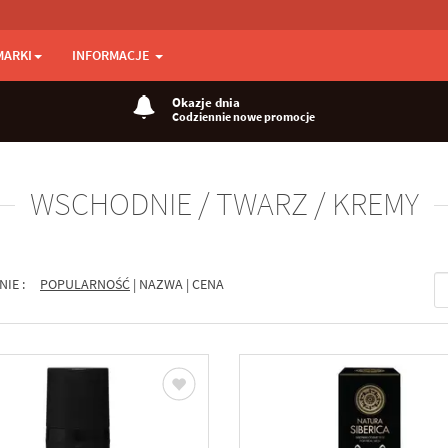
MARKI
INFORMACJE
Okazje dnia
Codziennie nowe promocje
WSCHODNIE / TWARZ / KREMY
NIE :
POPULARNOŚĆ
|
NAZWA
|
CENA