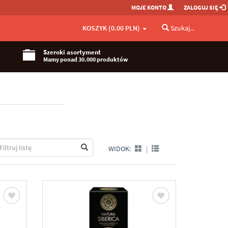
MOJE KONTO
ZALOGUJ SIĘ
KOSZYK (0.00 PLN)
Szukaj...
Szeroki asortyment
Mamy ponad 30.000 produktów
WIDOK:
|