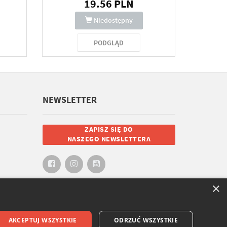
19.56 PLN
Niedostępny
PODGLĄD
NEWSLETTER
ZAPISZ SIĘ DO
NASZEGO NEWSLETTERA
×
AKCEPTUJ WSZYSTKIE
ODRZUĆ WSZYSTKIE