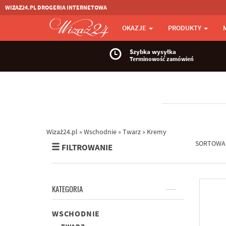
WIZAZ24.PL DROGERIA INTERNETOWA
OKAZJE
PRODUKTY
Szybka wysyłka
Terminowość zamówień
Wizaż24.pl
»
Wschodnie
»
Twarz
»
Kremy
SORTOWA
FILTROWANIE
KATEGORIA
WSCHODNIE