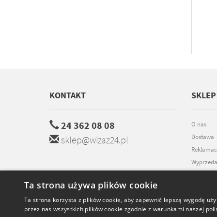
KONTAKT
SKLEP
24 362 08 08
O nas
Dostawa
sklep@wizaz24.pl
Reklamac
Wyprzeda
Promocje
Ta strona używa plików cookie
Współpra
Ta strona korzysta z plików cookie, aby zapewnić lepszą wygodę uży
Kontakt
przez nas wszystkich plików cookie zgodnie z warunkami naszej polit