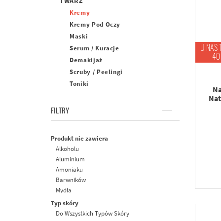
TWARZ
Kremy
Kremy Pod Oczy
Maski
U NAS 
Serum / Kuracje
-40
Demakijaż
Scruby / Peelingi
Toniki
Na
Nat
FILTRY
Produkt nie zawiera
Alkoholu
Aluminium
Amoniaku
Barwników
Mydła
Olejów Mineralnych
Typ skóry
Parabenów
Do Wszystkich Typów Skóry