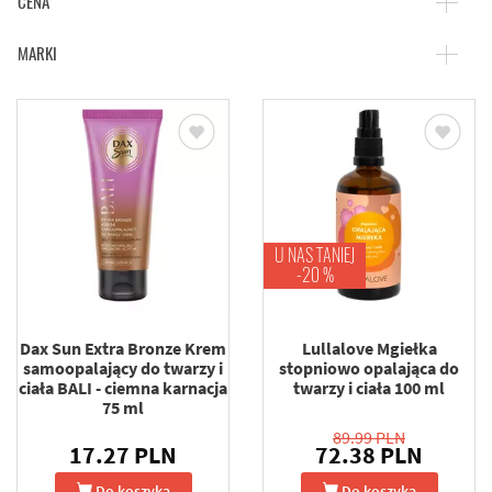
CENA
MARKI
U NAS TANIEJ
-20 %
Dax Sun Extra Bronze Krem
Lullalove Mgiełka
samoopalający do twarzy i
stopniowo opalająca do
ciała BALI - ciemna karnacja
twarzy i ciała 100 ml
75 ml
89.99 PLN
17.27 PLN
72.38 PLN
Do koszyka
Do koszyka