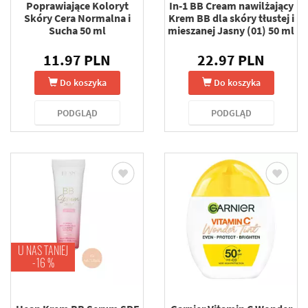
Poprawiające Koloryt
In-1 BB Cream nawilżający
Skóry Cera Normalna i
Krem BB dla skóry tłustej i
Sucha 50 ml
mieszanej Jasny (01) 50 ml
11.97 PLN
22.97 PLN
Do koszyka
Do koszyka
PODGLĄD
PODGLĄD
U NAS TANIEJ
-16 %