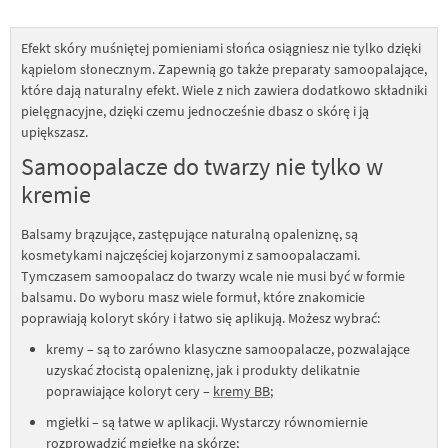
Efekt skóry muśniętej pomieniami słońca osiągniesz nie tylko dzięki
kąpielom słonecznym. Zapewnią go także preparaty samoopalające,
które dają naturalny efekt. Wiele z nich zawiera dodatkowo składniki
pielęgnacyjne, dzięki czemu jednocześnie dbasz o skórę i ją
upiększasz.
Samoopalacze do twarzy nie tylko w
kremie
Balsamy brązujące, zastępujące naturalną opaleniznę, są
kosmetykami najczęściej kojarzonymi z samoopalaczami.
Tymczasem samoopalacz do twarzy wcale nie musi być w formie
balsamu. Do wyboru masz wiele formuł, które znakomicie
poprawiają koloryt skóry i łatwo się aplikują. Możesz wybrać:
kremy – są to zarówno klasyczne samoopalacze, pozwalające
uzyskać złocistą opaleniznę, jak i produkty delikatnie
poprawiające koloryt cery –
kremy BB
;
mgiełki – są łatwe w aplikacji. Wystarczy równomiernie
rozprowadzić mgiełkę na skórze;