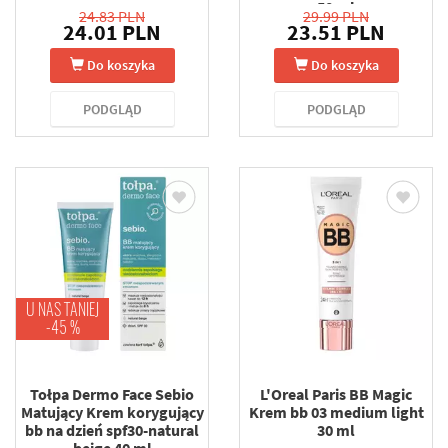
50 ml
24.83 PLN
29.99 PLN
24.01 PLN
23.51 PLN
Do koszyka
Do koszyka
PODGLĄD
PODGLĄD
U NAS TANIEJ
-45 %
Tołpa Dermo Face Sebio
L'Oreal Paris BB Magic
Matujący Krem korygujący
Krem bb 03 medium light
bb na dzień spf30-natural
30 ml