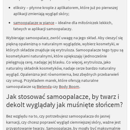
eliksiry – płynne krople z aplikatorem, które już po pierwszej
aplikacji zmieniają wygląd skóry;
samoopalacze w piance
– idealne dla miłośniczek lekkich,
łatwych w aplikacji samoopalaczy.
Wybierając samoopalacz, zwróć uwagę na jego skład. Aby cieszyć się
piękną opalenizną o naturalnym wyglądzie, wybierz kosmetyki, w
których składzie znajduje się erytruloza. Samoopalacze tego typu są
kosmetykami naturalnymi, które upiększają i jednocześnie
pielęgnują cerę, nadając jej blasku. Co więcej, erytruloza, jako
naturalny składnik kosmetyków, nadaje cerze bardzo naturalny
wygląd. Opalenizna jest równomierna, bez zbędnych przebarwień
czy smug. Przykładem marek, które oferują naturalne
samoopalacze są
Bielenda
czy
Body Boom
.
Jak stosować samoopalacze, by twarz i
dekolt wyglądały jak muśnięte słońcem?
Bez względu na to, czy potrzebujesz samoopalacza do jasnej
karnacji, czy chcesz poprawić wygląd ciemniejszej skóry, ważne jest
przygotowanie twarzy. Samoopalacze, by mogły być maksymalnie