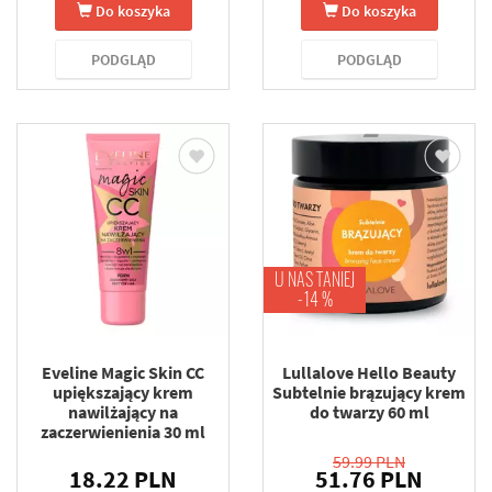
Do koszyka
Do koszyka
PODGLĄD
PODGLĄD
U NAS TANIEJ
-14 %
Eveline Magic Skin CC
Lullalove Hello Beauty
upiększający krem
Subtelnie brązujący krem
nawilżający na
do twarzy 60 ml
zaczerwienienia 30 ml
59.99 PLN
18.22 PLN
51.76 PLN