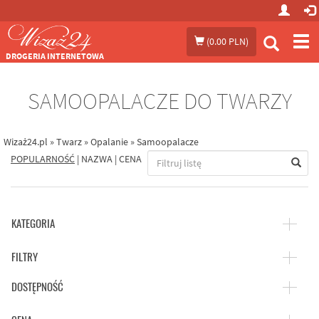
Prze
(
0.00 PLN
)
me
DROGERIA INTERNETOWA
SAMOOPALACZE DO TWARZY
Wizaż24.pl
»
Twarz
»
Opalanie
»
Samoopalacze
POPULARNOŚĆ
|
NAZWA
|
CENA
KATEGORIA
FILTRY
DOSTĘPNOŚĆ