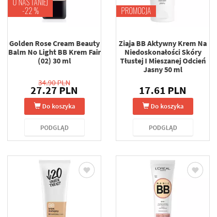
U NAS TANIEJ
-22 %
PROMOCJA
Golden Rose Cream Beauty
Ziaja BB Aktywny Krem Na
Balm No Light BB Krem Fair
Niedoskonałości Skóry
(02) 30 ml
Tłustej I Mieszanej Odcień
Jasny 50 ml
34.90 PLN
27.27 PLN
17.61 PLN
Do koszyka
Do koszyka
PODGLĄD
PODGLĄD