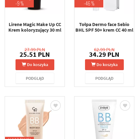
-9 %
-46 %
Lirene Magic Make Up CC
Tołpa Dermo face Sebio
Krem koloryzujący 30 ml
BHL SPF 50+ krem CC 40 ml
27.99 PLN
62.99 PLN
25.51 PLN
34.29 PLN
Do koszyka
Do koszyka
PODGLĄD
PODGLĄD