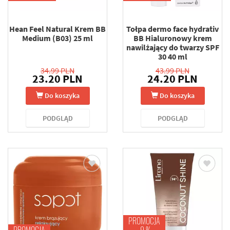
Hean Feel Natural Krem BB
Tołpa dermo face hydrativ
Medium (B03) 25 ml
BB Hialuronowy krem
nawilżający do twarzy SPF
30 40 ml
34.99 PLN
43.99 PLN
23.20 PLN
24.20 PLN
Do koszyka
Do koszyka
PODGLĄD
PODGLĄD
PROMOCJA