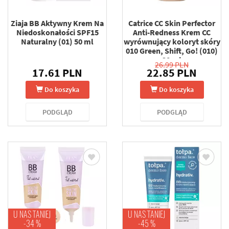
Ziaja BB Aktywny Krem Na
Catrice CC Skin Perfector
Niedoskonałości SPF15
Anti-Redness Krem CC
Naturalny (01) 50 ml
wyrównujący koloryt skóry
010 Green, Shift, Go! (010)
30 ml
26.99 PLN
17.61 PLN
22.85 PLN
Do koszyka
Do koszyka
PODGLĄD
PODGLĄD
U NAS TANIEJ
U NAS TANIEJ
-34 %
-45 %