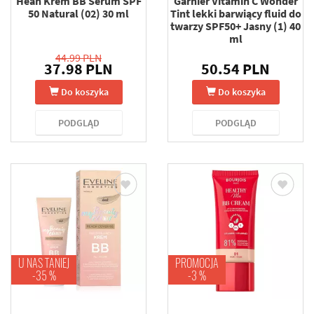
Hean Krem BB Serum SPF
Garnier Vitamin C Wonder
50 Natural (02) 30 ml
Tint lekki barwiący fluid do
twarzy SPF50+ Jasny (1) 40
ml
44.99 PLN
37.98 PLN
50.54 PLN
Do koszyka
Do koszyka
PODGLĄD
PODGLĄD
U NAS TANIEJ
PROMOCJA
-35 %
-3 %