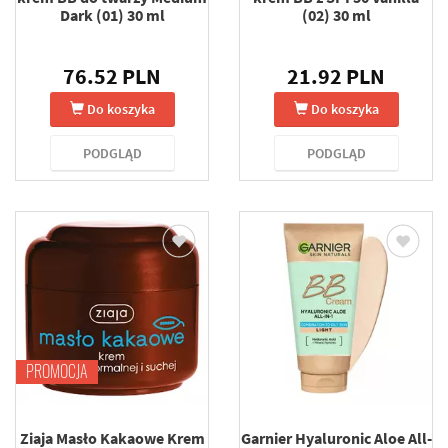
Dark (01) 30 ml
(02) 30 ml
76.52 PLN
21.92 PLN
Do koszyka
Do koszyka
PODGLĄD
PODGLĄD
PROMOCJA
Ziaja Masło Kakaowe Krem
Garnier Hyaluronic Aloe All-