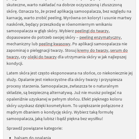
skuteczne, warto nakładać na dobrze oczyszczoną i złuszczoną
skórę. Oznacza to, że przed aplikacją samoopalacza, bez względu na
karnację, warto zrobić peeling. Wyrówna on koloryt i usunie martwy
naskórek, będący przeszkodą w równomiernym wnikaniu
samoopalacza w głąb skóry. Wybierz
peelingi do twarzy
,
dopasowane do potrzeb swojej skóry –
peeling enzymatyczny
,
mechaniczny lub
peeling kwasowy
. Po aplikacji samoopalacza nie
zapominaj o pielęgnacji twarzy. Stosuj
kremy do twarzy
,
serum do
twarzy
, czy
olejki do twarzy
dla utrzymania skóry w jak najlepszej
kondycji.
Latem skóra jest często eksponowana na słońce, co niekoniecznie jej
służy. Opalanie jest niekorzystne dla skóry twarzy i przyspiesza
procesy starzenia. Samoopalacze, zwłaszcza te o naturalnym
składzie, są bezpieczną alternatywą. Już nie musisz polegać na
opaleniźnie uzyskanej w pełnym słońcu. Efekt pięknego koloru
skóry uzyskasz dzięki kosmetykom. To upiększanie połączone z
mądrym dbaniem o kondycję skóry. Wybierz taką formułę
samoopalacza, jaką lubisz i bądź piękna bez wysiłku!
Sprawdź powiązane kategorie:
balsam do opalania