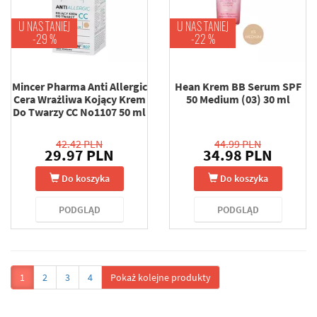
U NAS TANIEJ
U NAS TANIEJ
-29 %
-22 %
Mincer Pharma Anti Allergic
Hean Krem BB Serum SPF
Cera Wrażliwa Kojący Krem
50 Medium (03) 30 ml
Do Twarzy CC No1107 50 ml
42.42 PLN
44.99 PLN
29.97 PLN
34.98 PLN
Do koszyka
Do koszyka
PODGLĄD
PODGLĄD
1
2
3
4
Pokaż kolejne produkty