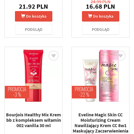
24.99 PLN
21.92 PLN
16.68 PLN
Do koszyka
Do koszyka
PODGLĄD
PODGLĄD
PROMOCJA
PROMOCJA
-3 %
-22 %
Bourjois Healthy Mix Krem
Eveline Magic Skin CC
bb z kompleksem witamin
Moisturizing Cream
002 vanilla 30 ml
Nawilżający Krem CC 8w1
Maskujący Zaczerwienienia