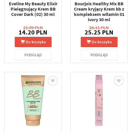
Eveline My Beauty Elixir
Bourjois Healthy Mix BB
Pielęgnujący Krem BB
Cream kryjący Krem bb z
Cover Dark (02) 30 ml
kompleksem witamin 01
ivory 30 ml
21.99 PLN
26.11 PLN
14.20 PLN
25.25 PLN
Do koszyka
Do koszyka
PODGLĄD
PODGLĄD