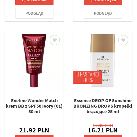
PODGLĄD
PODGLĄD
U NAS TANIEJ
-10 %
Eveline Wonder Match
Essence DROP OF Sunshine
krem BB z SPF50 Ivory (01)
BRONZING DROPS kropelki
30 ml
brązujące 25 ml
17.99 PLN
21.92 PLN
16.21 PLN