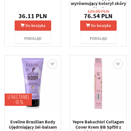
wyrównujący koloryt skóry
50 ml
129.00 PLN
36.11 PLN
76.54 PLN
Do koszyka
Do koszyka
PODGLĄD
PODGLĄD
U NAS TANIEJ
-16 %
Eveline Brazilian Body
Yepre Bakuchiol Collagen
Ujędrniający żel-balsam
Cover Krem BB Spf50 z