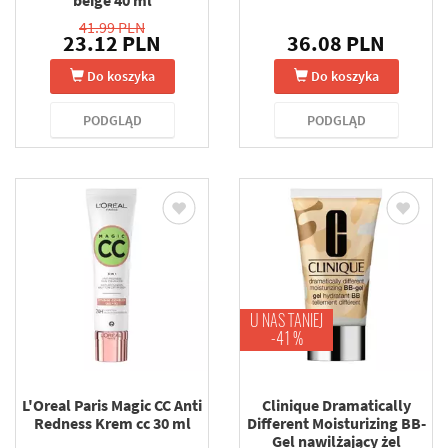
beige 40 ml
41.99 PLN
23.12 PLN
36.08 PLN
Do koszyka
Do koszyka
PODGLĄD
PODGLĄD
U NAS TANIEJ
-41 %
L'Oreal Paris Magic CC Anti
Clinique Dramatically
Redness Krem cc 30 ml
Different Moisturizing BB-
Gel nawilżający żel