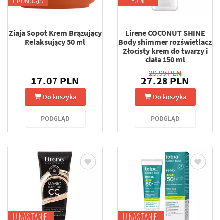
PROMOCJA
-9 %
Ziaja Sopot Krem Brązujący
Lirene COCONUT SHINE
Relaksujący 50 ml
Body shimmer rozświetlacz
Złocisty krem do twarzy i
ciała 150 ml
29.99 PLN
17.07 PLN
27.28 PLN
Do koszyka
Do koszyka
PODGLĄD
PODGLĄD
U NAS TANIEJ
U NAS TANIEJ