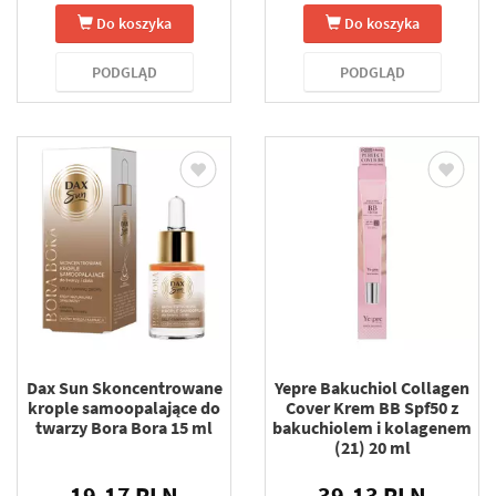
Do koszyka
Do koszyka
PODGLĄD
PODGLĄD
Dax Sun Skoncentrowane
Yepre Bakuchiol Collagen
krople samoopalające do
Cover Krem BB Spf50 z
twarzy Bora Bora 15 ml
bakuchiolem i kolagenem
(21) 20 ml
19.17 PLN
39.13 PLN