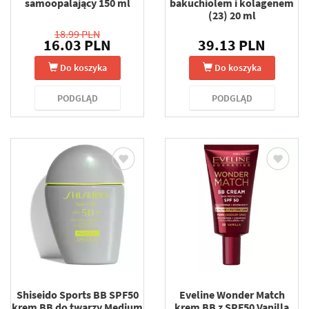
samoopalający 150 ml
bakuchiolem i kolagenem
(23) 20 ml
18.99 PLN
16.03 PLN
39.13 PLN
Do koszyka
Do koszyka
PODGLĄD
PODGLĄD
Shiseido Sports BB SPF50
Eveline Wonder Match
krem BB do twarzy Medium
krem BB z SPF50 Vanilla