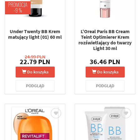
PROMOCJA
-9 %
Under Twenty BB Krem
L'Oreal Paris BB Cream
matujący light (01) 60 ml
Teint Optimierer Krem
rozświetlający do twarzy
Light 30 ml
24.99 PLN
22.79 PLN
36.46 PLN
Do koszyka
Do koszyka
PODGLĄD
PODGLĄD