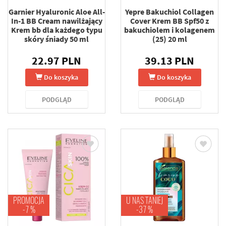
Garnier Hyaluronic Aloe All-
Yepre Bakuchiol Collagen
In-1 BB Cream nawilżający
Cover Krem BB Spf50 z
Krem bb dla każdego typu
bakuchiolem i kolagenem
skóry śniady 50 ml
(25) 20 ml
22.97 PLN
39.13 PLN
Do koszyka
Do koszyka
PODGLĄD
PODGLĄD
PROMOCJA
U NAS TANIEJ
-7 %
-37 %