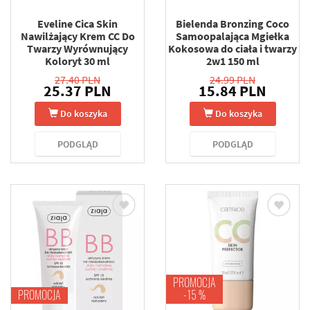
Eveline Cica Skin
Bielenda Bronzing Coco
Nawilżający Krem CC Do
Samoopalająca Mgiełka
Twarzy Wyrównujący
Kokosowa do ciała i twarzy
Koloryt 30 ml
2w1 150 ml
27.40 PLN
24.99 PLN
25.37 PLN
15.84 PLN
Do koszyka
Do koszyka
PODGLĄD
PODGLĄD
PROMOCJA
PROMOCJA
-15 %