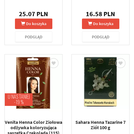
25.07 PLN
16.58 PLN
Do koszyka
Do koszyka
PODGLĄD
PODGLĄD
U NAS TANIEJ
-19 %
Venita Henna Color Ziołowa
Sahara Henna Tazarine 7
odżywka koloryzująca
Ziół 100 g
saszetka Czekolada (115)