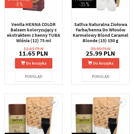
-8 %
-35 %
Venita HENNA COLOR
Sattva Naturalna Ziołowa
Balsam koloryzujący z
Farba/henna Do Włosów
ekstraktem z henny TUBA
Karmelowy Blond Caramel
Wiśnia (12) 75 ml
Blonde (15) 150 g
12.61 PLN
39.99 PLN
11.65 PLN
25.99 PLN
Do koszyka
Do koszyka
PODGLĄD
PODGLĄD