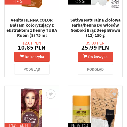
-14 %
-35 %
Venita HENNA COLOR
Sattva Naturalna Ziołowa
Balsam koloryzujący z
Farba/henna Do Włosów
ekstraktem z henny TUBA
Głeboki Brąz Deep Brown
Rubin (8) 75 ml
(12) 150 g
12.61 PLN
39.99 PLN
10.85 PLN
25.99 PLN
Do koszyka
Do koszyka
PODGLĄD
PODGLĄD
U NAS TANIEJ
PROMOCJA