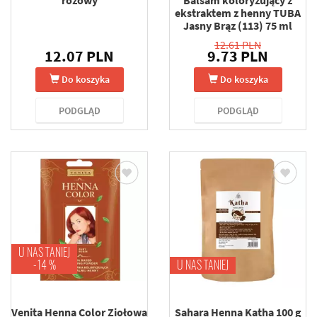
różowy
Balsam koloryzujący z
ekstraktem z henny TUBA
Jasny Brąz (113) 75 ml
12.61 PLN
12.07 PLN
9.73 PLN
Do koszyka
Do koszyka
PODGLĄD
PODGLĄD
U NAS TANIEJ
-14 %
U NAS TANIEJ
Venita Henna Color Ziołowa
Sahara Henna Katha 100 g