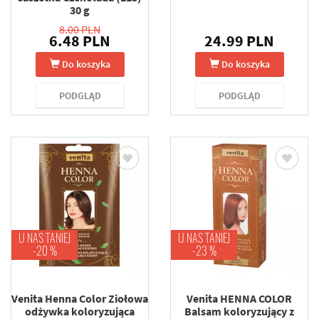
30 g
8.00 PLN
6.48 PLN
24.99 PLN
Do koszyka
Do koszyka
PODGLĄD
PODGLĄD
U NAS TANIEJ
U NAS TANIEJ
-20 %
-23 %
Venita Henna Color Ziołowa
Venita HENNA COLOR
odżywka koloryzująca
Balsam koloryzujący z