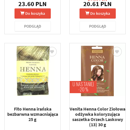
23.60 PLN
20.61 PLN
Do koszyka
Do koszyka
PODGLĄD
PODGLĄD
U NAS TANIEJ
-20 %
Fito Henna irańska
Venita Henna Color Ziołowa
bezbarwna wzmacniająca
odżywka koloryzująca
25 g
saszetka Orzech Laskowy
(13) 30 g