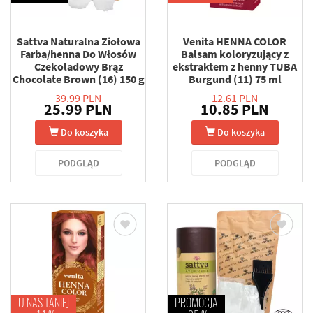
Sattva Naturalna Ziołowa
Venita HENNA COLOR
Farba/henna Do Włosów
Balsam koloryzujący z
Czekoladowy Brąz
ekstraktem z henny TUBA
Chocolate Brown (16) 150 g
Burgund (11) 75 ml
39.99 PLN
12.61 PLN
25.99 PLN
10.85 PLN
Do koszyka
Do koszyka
PODGLĄD
PODGLĄD
U NAS TANIEJ
PROMOCJA