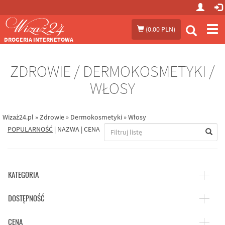
Prze
(
0.00 PLN
)
me
DROGERIA INTERNETOWA
ZDROWIE / DERMOKOSMETYKI /
WŁOSY
Wizaż24.pl
»
Zdrowie
»
Dermokosmetyki
»
Włosy
POPULARNOŚĆ
|
NAZWA
|
CENA
KATEGORIA
DOSTĘPNOŚĆ
CENA