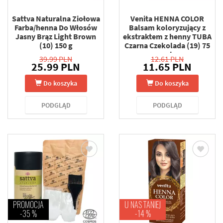
Sattva Naturalna Ziołowa
Venita HENNA COLOR
Farba/henna Do Włosów
Balsam koloryzujący z
Jasny Brąz Light Brown
ekstraktem z henny TUBA
(10) 150 g
Czarna Czekolada (19) 75
ml
39.99 PLN
12.61 PLN
25.99 PLN
11.65 PLN
Do koszyka
Do koszyka
PODGLĄD
PODGLĄD
PROMOCJA
U NAS TANIEJ
-35 %
-14 %