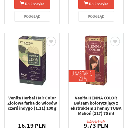
Do koszyka
Do koszyka
PODGLĄD
PODGLĄD
U NAS TANIEJ
-23 %
Venita Herbal Hair Color
Venita HENNA COLOR
Ziołowa farba do włosów
Balsam koloryzujący z
czerń indygo (1.11) 100 g
ekstraktem z henny TUBA
Mahoń (117) 75 ml
12.61 PLN
16.19 PLN
9.73 PLN