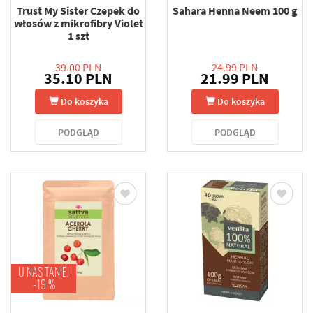
Trust My Sister Czepek do
Sahara Henna Neem 100 g
włosów z mikrofibry Violet
1 szt
39.00 PLN
24.99 PLN
35.10 PLN
21.99 PLN
Do koszyka
Do koszyka
PODGLĄD
PODGLĄD
U NAS TANIEJ
-19 %