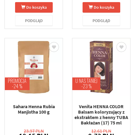
Do koszyka
Do koszyka
PODGLĄD
PODGLĄD
PROMOCJA
U NAS TANIEJ
-24 %
-23 %
Sahara Henna Rubia
Venita HENNA COLOR
Manjistha 100 g
Balsam koloryzujący z
ekstraktem z henny TUBA
Bakłażan (17) 75 ml
23.97 PLN
12.61 PLN