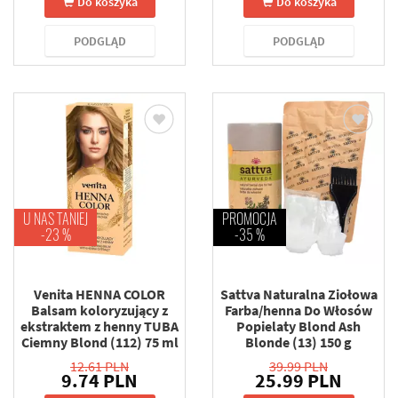
Do koszyka
Do koszyka
PODGLĄD
PODGLĄD
U NAS TANIEJ
PROMOCJA
-23 %
-35 %
Venita HENNA COLOR
Sattva Naturalna Ziołowa
Balsam koloryzujący z
Farba/henna Do Włosów
ekstraktem z henny TUBA
Popielaty Blond Ash
Ciemny Blond (112) 75 ml
Blonde (13) 150 g
12.61 PLN
39.99 PLN
9.74 PLN
25.99 PLN