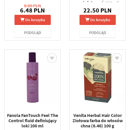
rozjaśnionych 300 ml
8.00 PLN
6.48 PLN
22.50 PLN
Do koszyka
Do koszyka
PODGLĄD
PODGLĄD
Fanola FanTouch Feel The
Venita Herbal Hair Color
Control fluid definiujący
Ziołowa farba do włosów
loki 200 ml
chna (6.46) 100 g