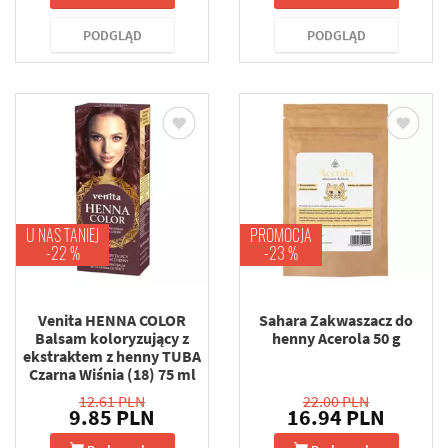
PODGLĄD
PODGLĄD
U NAS TANIEJ
PROMOCJA
-22 %
-23 %
Venita HENNA COLOR
Sahara Zakwaszacz do
Balsam koloryzujący z
henny Acerola 50 g
ekstraktem z henny TUBA
Czarna Wiśnia (18) 75 ml
12.61 PLN
22.00 PLN
9.85 PLN
16.94 PLN