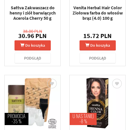
Sattva Zakwaszacz do
Venita Herbal Hair Color
henny i ziół barwiących
Ziołowa farba do włosów
Acerola Cherry 50 g
brąz (4.0) 100 g
38.00 PLN
30.96 PLN
15.72 PLN
Do koszyka
Do koszyka
PODGLĄD
PODGLĄD
PROMOCJA
U NAS TANIEJ
-35 %
-8 %