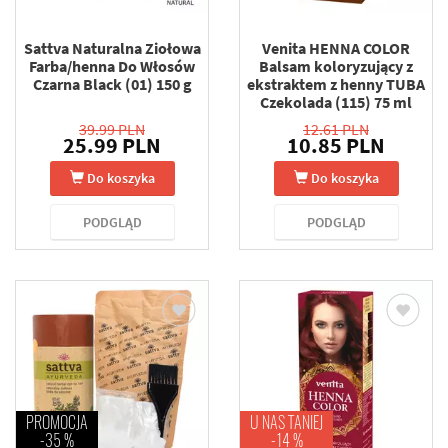
Sattva Naturalna Ziołowa
Venita HENNA COLOR
Farba/henna Do Włosów
Balsam koloryzujący z
Czarna Black (01) 150 g
ekstraktem z henny TUBA
Czekolada (115) 75 ml
39.99 PLN
12.61 PLN
25.99 PLN
10.85 PLN
Do koszyka
Do koszyka
PODGLĄD
PODGLĄD
PROMOCJA
U NAS TANIEJ
-35 %
-14 %