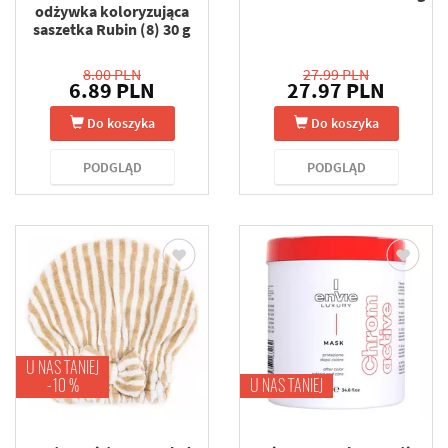
odżywka koloryzująca
saszetka Rubin (8) 30 g
8.00 PLN
27.99 PLN
6.89 PLN
27.97 PLN
Do koszyka
Do koszyka
PODGLĄD
PODGLĄD
U NAS TANIEJ
-10 %
U NAS TANIEJ