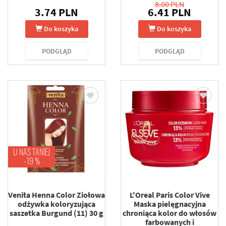
8.00 PLN
3.74 PLN
6.41 PLN
Do koszyka
Do koszyka
PODGLĄD
PODGLĄD
U NAS TANIEJ
-19 %
Venita Henna Color Ziołowa
L'Oreal Paris Color Vive
odżywka koloryzująca
Maska pielęgnacyjna
saszetka Burgund (11) 30 g
chroniąca kolor do włosów
farbowanych i