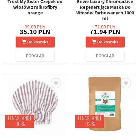
Trust My Sister Czepek do
Envie Luxury Chromactive
włosów z mikrofibry
Regenerująca Maska Do
orange
Włosów Farbowanych 1000
ml
39.00 PLN
72.00 PLN
35.10 PLN
71.94 PLN
Do koszyka
Do koszyka
PODGLĄD
PODGLĄD
U NAS TANIEJ
U NAS TANIEJ
-10 %
-12 %