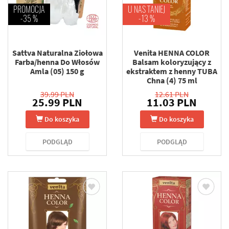
PROMOCJA
U NAS TANIEJ
-35 %
-13 %
Sattva Naturalna Ziołowa
Venita HENNA COLOR
Farba/henna Do Włosów
Balsam koloryzujący z
Amla (05) 150 g
ekstraktem z henny TUBA
Chna (4) 75 ml
39.99 PLN
12.61 PLN
25.99 PLN
11.03 PLN
Do koszyka
Do koszyka
PODGLĄD
PODGLĄD