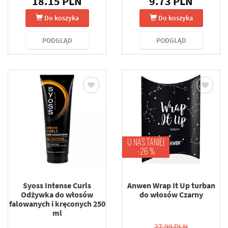
18.15 PLN
9.73 PLN
Do koszyka
Do koszyka
PODGLĄD
PODGLĄD
U NAS TANIEJ
-26 %
Syoss Intense Curls
Anwen Wrap It Up turban
Odżywka do włosów
do włosów Czarny
falowanych i kręconych 250
ml
27.99 PLN