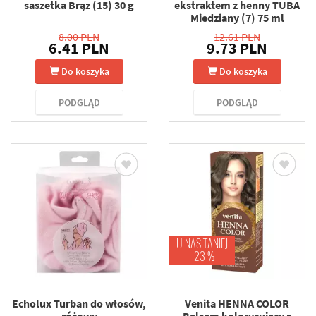
saszetka Brąz (15) 30 g
ekstraktem z henny TUBA
Miedziany (7) 75 ml
8.00 PLN
12.61 PLN
6.41 PLN
9.73 PLN
Do koszyka
Do koszyka
PODGLĄD
PODGLĄD
U NAS TANIEJ
-23 %
Echolux Turban do włosów,
Venita HENNA COLOR