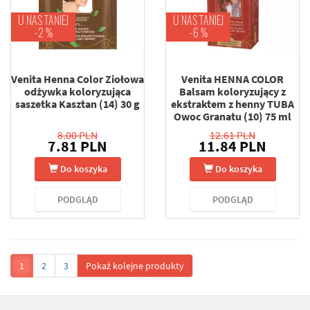
U NAS TANIEJ
U NAS TANIEJ
-2 %
-6 %
Venita Henna Color Ziołowa
Venita HENNA COLOR
odżywka koloryzująca
Balsam koloryzujący z
saszetka Kasztan (14) 30 g
ekstraktem z henny TUBA
Owoc Granatu (10) 75 ml
8.00 PLN
12.61 PLN
7.81 PLN
11.84 PLN
Do koszyka
Do koszyka
PODGLĄD
PODGLĄD
1
2
3
Pokaż kolejne produkty