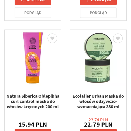
PODGLĄD
PODGLĄD
Natura Siberica Oblepikha
Ecolatier Urban Maska ​​do
curl control maska do
włosów odżywczo-
włosów kręconych 200 ml
wzmacniająca 380 ml
23.74 PLN
15.94 PLN
22.79 PLN