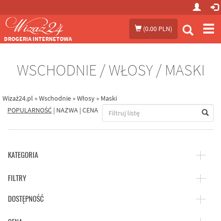
Prze
(
0.00 PLN
)
me
DROGERIA INTERNETOWA
WSCHODNIE / WŁOSY / MASKI
Wizaż24.pl
»
Wschodnie
»
Włosy
»
Maski
POPULARNOŚĆ
|
NAZWA
|
CENA
KATEGORIA
FILTRY
DOSTĘPNOŚĆ