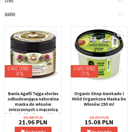
CENA
MARKI
U NAS TANIEJ
U NAS TANIEJ
-14 %
-21 %
Bania Agafii Tajga stories
Organic Shop Awokado i
odbudowująca naturalna
Miód Organiczna Maska Do
maska do włosów
Włosów 250 ml
zniszczonych z mącznicą
lekarską i łopianem 300 ml
25.48 PLN
18.99 PLN
21.96 PLN
15.08 PLN
Do koszyka
Do koszyka