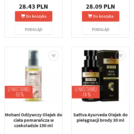
28.43 PLN
28.09 PLN
Do koszyka
Do koszyka
PODGLĄD
PODGLĄD
U NAS TANIEJ
U NAS TANIEJ
-16 %
-14 %
Mohani Odżywczy Olejek do
Sattva Ayurveda Olejek do
ciała pomarańcza w
pielęgnacji brody 30 ml
czekoladzie 150 ml