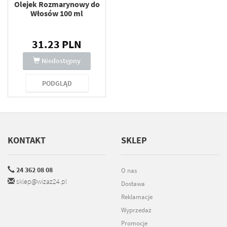
Olejek Rozmarynowy do
Włosów 100 ml
31.23 PLN
Niedostępny
PODGLĄD
KONTAKT
SKLEP
24 362 08 08
O nas
sklep@wizaz24.pl
Dostawa
Reklamacje
Wyprzedaż
Promocje