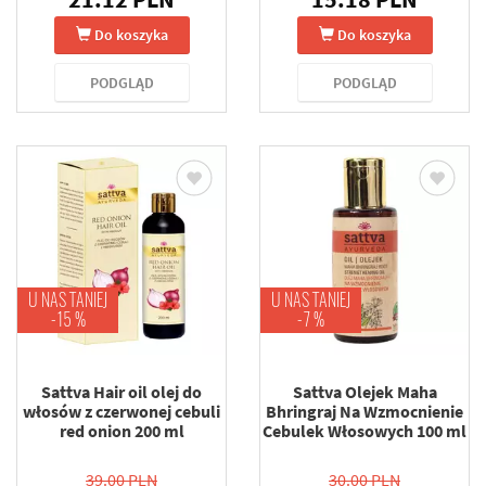
Do koszyka
Do koszyka
PODGLĄD
PODGLĄD
U NAS TANIEJ
U NAS TANIEJ
-15 %
-7 %
Sattva Hair oil olej do
Sattva Olejek Maha
włosów z czerwonej cebuli
Bhringraj Na Wzmocnienie
red onion 200 ml
Cebulek Włosowych 100 ml
39.00 PLN
30.00 PLN