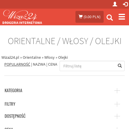
Prze
(
0.00 PLN
)
me
DROGERIA INTERNETOWA
ORIENTALNE / WŁOSY / OLEJKI
Wizaż24.pl
»
Orientalne
»
Włosy
»
Olejki
POPULARNOŚĆ
|
NAZWA
|
CENA
KATEGORIA
FILTRY
DOSTĘPNOŚĆ