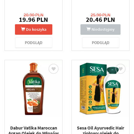
20.90 PLN
25.90 PLN
19.96 PLN
20.46 PLN
Do koszyka
Niedostępny
PODGLĄD
PODGLĄD
Dabur Vatika Maroccan
Sesa Oil Ayurvedic Hair
Argan Olejek do Włosów
ziołowy olejek do