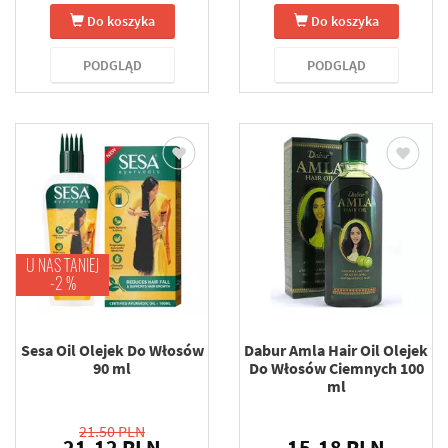
Do koszyka
Do koszyka
PODGLĄD
PODGLĄD
U NAS TANIEJ
-2 %
Sesa Oil Olejek Do Włosów
Dabur Amla Hair Oil Olejek
90 ml
Do Włosów Ciemnych 100
ml
21.50 PLN
21.12 PLN
15.18 PLN