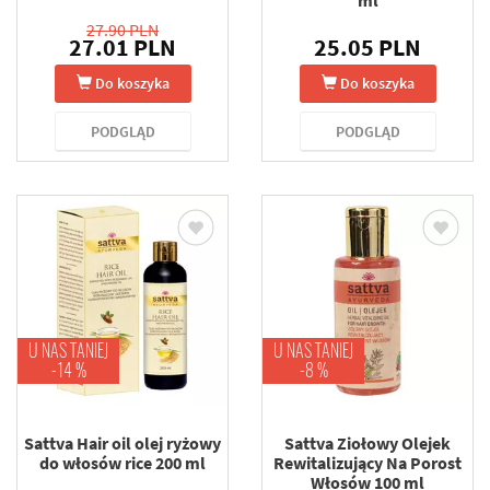
ml
27.90 PLN
27.01 PLN
25.05 PLN
Do koszyka
Do koszyka
PODGLĄD
PODGLĄD
U NAS TANIEJ
U NAS TANIEJ
-14 %
-8 %
Sattva Hair oil olej ryżowy
Sattva Ziołowy Olejek
do włosów rice 200 ml
Rewitalizujący Na Porost
Włosów 100 ml