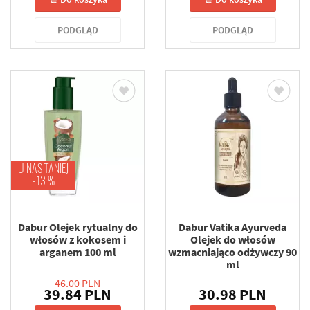
PODGLĄD
PODGLĄD
U NAS TANIEJ
-13 %
Dabur Olejek rytualny do
Dabur Vatika Ayurveda
włosów z kokosem i
Olejek do włosów
arganem 100 ml
wzmacniająco odżywczy 90
ml
46.00 PLN
39.84 PLN
30.98 PLN