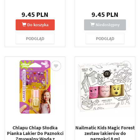
9.45 PLN
9.45 PLN
Do koszyka
Niedostępny
PODGLĄD
PODGLĄD
Chlapu Chlap Słodka
Nailmatic Kids Magic Forest
Pianka Lakier Do Paznokci
zestaw lakierów do
Zmywalny Wodą z
paznokci 8 ml