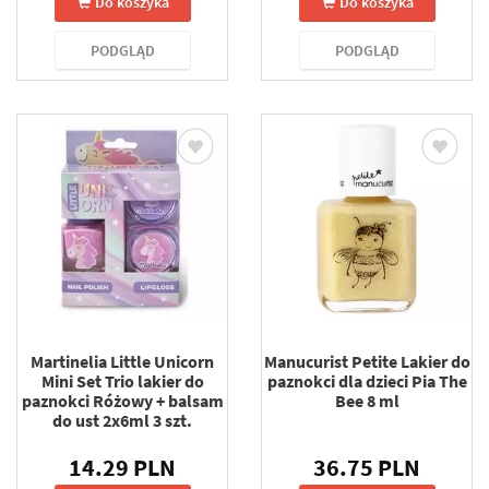
Do koszyka
Do koszyka
PODGLĄD
PODGLĄD
Martinelia Little Unicorn
Manucurist Petite Lakier do
Mini Set Trio lakier do
paznokci dla dzieci Pia The
paznokci Różowy + balsam
Bee 8 ml
do ust 2x6ml 3 szt.
14.29 PLN
36.75 PLN