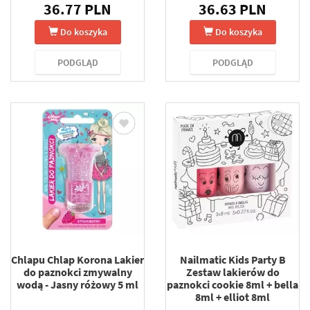
36.77 PLN
36.63 PLN
Do koszyka
Do koszyka
PODGLĄD
PODGLĄD
Chlapu Chlap Korona Lakier
Nailmatic Kids Party B
do paznokci zmywalny
Zestaw lakierów do
wodą - Jasny różowy 5 ml
paznokci cookie 8ml + bella
8ml + elliot 8ml