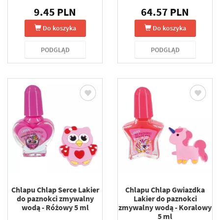
9.45 PLN
64.57 PLN
Do koszyka
Do koszyka
PODGLĄD
PODGLĄD
Chlapu Chlap Serce Lakier
Chlapu Chlap Gwiazdka
do paznokci zmywalny
Lakier do paznokci
wodą - Różowy 5 ml
zmywalny wodą - Koralowy
5 ml