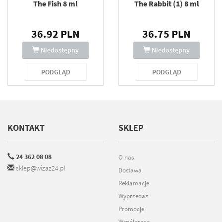
The Fish 8 ml
The Rabbit (1) 8 ml
36.92 PLN
36.75 PLN
Niedostępny
Niedostępny
PODGLĄD
PODGLĄD
KONTAKT
SKLEP
24 362 08 08
O nas
sklep@wizaz24.pl
Dostawa
Reklamacje
Wyprzedaż
Promocje
Współpraca