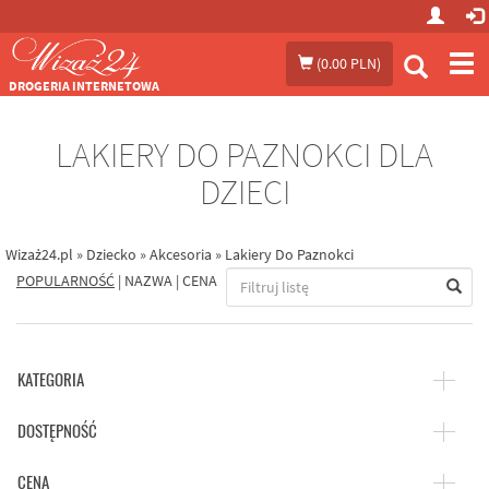
Prze
(
0.00 PLN
)
me
DROGERIA INTERNETOWA
LAKIERY DO PAZNOKCI DLA
DZIECI
Wizaż24.pl
»
Dziecko
»
Akcesoria
»
Lakiery Do Paznokci
POPULARNOŚĆ
|
NAZWA
|
CENA
KATEGORIA
DOSTĘPNOŚĆ
CENA