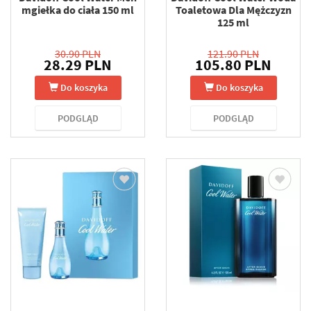
mgiełka do ciała 150 ml
Toaletowa Dla Mężczyzn
125 ml
30.90 PLN
121.90 PLN
28.29 PLN
105.80 PLN
Do koszyka
Do koszyka
PODGLĄD
PODGLĄD