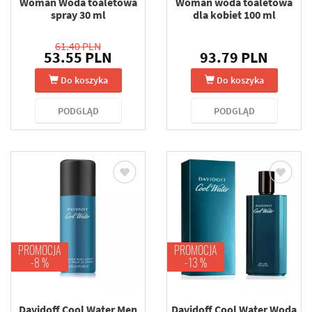
Woman Woda toaletowa
Woman woda toaletowa
spray 30 ml
dla kobiet 100 ml
61.40 PLN
53.55 PLN
93.79 PLN
Do koszyka
Do koszyka
PODGLĄD
PODGLĄD
PROMOCJA
PROMOCJA
-8 %
-13 %
Davidoff Cool Water Men
Davidoff Cool Water Woda