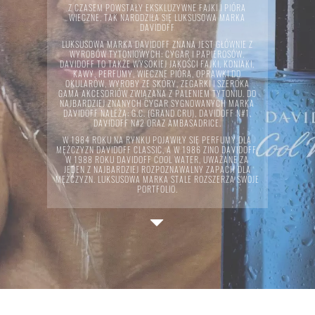
Z CZASEM POWSTAŁY EKSKLUZYWNE FAJKI I PIÓRA
WIECZNE. TAK NARODZIŁA SIĘ LUKSUSOWA MARKA
DAVIDOFF
LUKSUSOWA MARKA DAVIDOFF ZNANA JEST GŁÓWNIE Z
WYROBÓW TYTONIOWYCH: CYGAR I PAPIEROSÓW.
DAVIDOFF TO TAKŻE WYSOKIEJ JAKOŚCI FAJKI, KONIAKI,
KAWY, PERFUMY, WIECZNE PIÓRA, OPRAWKI DO
OKULARÓW, WYROBY ZE SKÓRY, ZEGARKI I SZEROKA
GAMA AKCESORIÓW ZWIĄZANA Z PALENIEM TYTONIU. DO
NAJBARDZIEJ ZNANYCH CYGAR SYGNOWANYCH MARKA
DAVIDOFF NALEŻĄ: G.C. (GRAND CRU), DAVIDOFF N#1,
DAVIDOFF N#2 ORAZ AMBASADRICE.
W 1984 ROKU NA RYNKU POJAWIŁY SIĘ PERFUMY DLA
MĘŻCZYZN DAVIDOFF CLASSIC, A W 1986 ZINO DAVIDOFF,
W 1988 ROKU DAVIDOFF COOL WATER, UWAŻANE ZA
JEDEN Z NAJBARDZIEJ ROZPOZNAWALNY ZAPACH DLA
MĘŻCZYZN. LUKSUSOWA MARKA STALE ROZSZERZA SWOJE
PORTFOLIO.