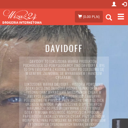
Prze
(
0.00 PLN
)
me
DROGERIA INTERNETOWA
DAVIDOFF
DAVIDOFF TO LUKSUSOWA MARKA PRODUKTÓW,
POCHODZĄCA OD POMYSŁODAWCY ZINO DAVIDOFFA. BYŁ
TO SYN EMIGRANTA Z KIJOWA, KTÓRY PO OSIEDLENIU SIĘ
W GENEWIE, ZAJMOWAŁ SIĘ WYRABIANIEM I HANDLEM
CYGARAMI.
LUKSUSOWA MARKA DAVIDOFF – HISTORIA POWSTANIA
DZIĘKI OJCU ZINO DAVIDOFF POZNAŁ TAJNIKI UPRAWY
TYTONIU ORAZ WYRABIANIA NAJLEPSZYCH CYGAR W
AMERYCE POŁUDNIOWEJ. PO POWROCIE Z AMERYKI
POŁUDNIOWEJ W PIWNICY, PRZY SKLEPIE SWOJEGO OJCA
URZĄDZA HUMIDOR, POMIESZCZENIE O SPECJALNYCH
WARUNKACH DO PRZECHOWYWANIA LIŚCI TYTONIU.
DZIĘKI TEMU MA MOŻLIWOŚĆ ROZPOCZĘCIA PRODUKCJI
PAPIEROSÓW I EKSKLUZYWNYCH CYGAR. PRZED KOŃCEM
WOJNY OTRZYMAŁ POZWOLENIE NA PRODUKCJĘ WYROBÓW
TYTONIOWYCH SYGNOWANYCH MARKĄ DAVIDOFF.