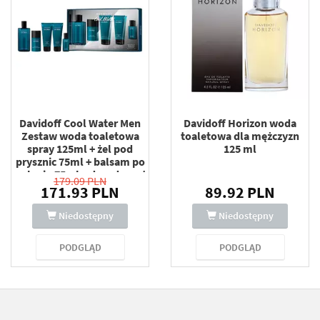
Davidoff Cool Water Men
Davidoff Horizon woda
Zestaw woda toaletowa
toaletowa dla mężczyzn
spray 125ml + żel pod
125 ml
prysznic 75ml + balsam po
goleniu 75ml + dezodorant
179.09 PLN
sztyft 75ml + woda
171.93 PLN
89.92 PLN
toaletowa spray 15ml
Niedostępny
Niedostępny
PODGLĄD
PODGLĄD