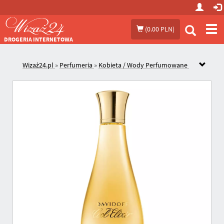
Prze
(
0.00 PLN
)
me
DROGERIA INTERNETOWA
Wizaż24.pl
»
Perfumeria
»
Kobieta / Wody Perfumowane