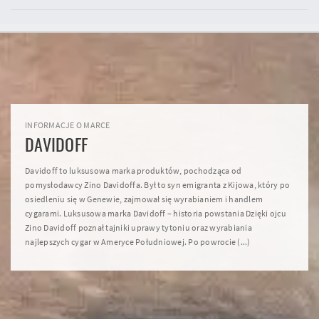
INFORMACJE O MARCE
DAVIDOFF
Davidoff to luksusowa marka produktów, pochodząca od
pomysłodawcy Zino Davidoffa. Był to syn emigranta z Kijowa, który po
osiedleniu się w Genewie, zajmował się wyrabianiem i handlem
cygarami. Luksusowa marka Davidoff – historia powstania Dzięki ojcu
Zino Davidoff poznał tajniki uprawy tytoniu oraz wyrabiania
najlepszych cygar w Ameryce Południowej. Po powrocie (...)