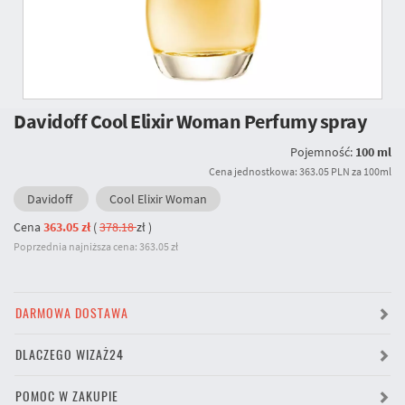
Davidoff Cool Elixir Woman Perfumy spray
Pojemność:
100 ml
Cena jednostkowa: 363.05 PLN za 100ml
Davidoff
Cool Elixir Woman
Cena
363.05 zł
(
378.18
zł
)
Poprzednia najniższa cena: 363.05 zł
DARMOWA DOSTAWA
DLACZEGO WIZAŻ24
POMOC W ZAKUPIE