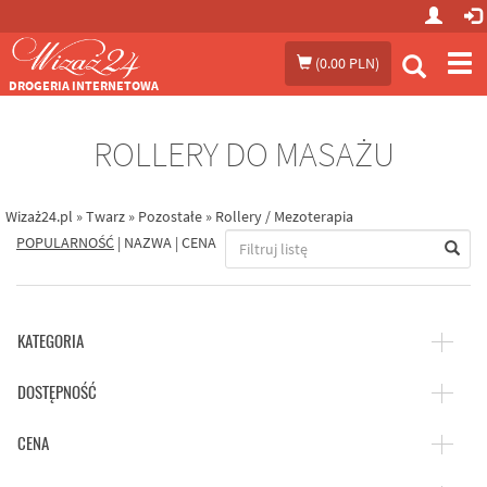
Prze
(
0.00 PLN
)
me
DROGERIA INTERNETOWA
ROLLERY DO MASAŻU
Wizaż24.pl
»
Twarz
»
Pozostałe
»
Rollery / Mezoterapia
POPULARNOŚĆ
|
NAZWA
|
CENA
KATEGORIA
DOSTĘPNOŚĆ
CENA