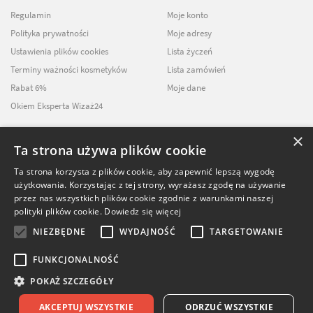
Regulamin
Moje konto
Polityka prywatności
Moje adresy
Ustawienia plików cookies
Lista życzeń
Terminy ważności kosmetyków
Lista zamówień
Rabat 6%
Moje dane
Okiem Eksperta Wizaż24
×
Ta strona używa plików cookie
NEWSLETTER
Ta strona korzysta z plików cookie, aby zapewnić lepszą wygodę
użytkowania. Korzystając z tej strony, wyrażasz zgodę na używanie
ZAPISZ SIĘ DO
przez nas wszystkich plików cookie zgodnie z warunkami naszej
NASZEGO NEWSLETTERA
polityki plików cookie.
Dowiedz się więcej
NIEZBĘDNE
WYDAJNOŚĆ
TARGETOWANIE
FUNKCJONALNOŚĆ
POKAŻ SZCZEGÓŁY
© Softika.pl 2026
AKCEPTUJ WSZYSTKIE
ODRZUĆ WSZYSTKIE