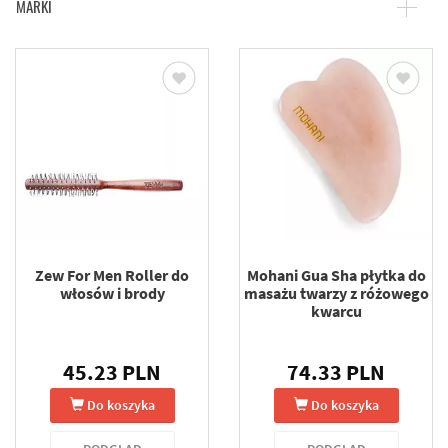
MARKI
Zew For Men Roller do
Mohani Gua Sha płytka do
włosów i brody
masażu twarzy z różowego
kwarcu
45.23 PLN
74.33 PLN
Do koszyka
Do koszyka