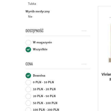
Tubka
Sles
Sls
Wyrób medyczny
Nie
DOSTĘPNOŚĆ
W magazynie
Wszystkie
CENA
Vivia
Dowolna
0 PLN - 10 PLN
10 PLN - 20 PLN
20 PLN - 50 PLN
50 PLN - 100 PLN
100 PLN - 200 PLN