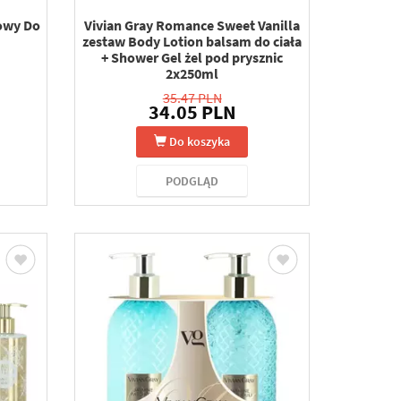
owy Do
Vivian Gray Romance Sweet Vanilla
zestaw Body Lotion balsam do ciała
+ Shower Gel żel pod prysznic
2x250ml
35.47 PLN
34.05 PLN
Do koszyka
PODGLĄD