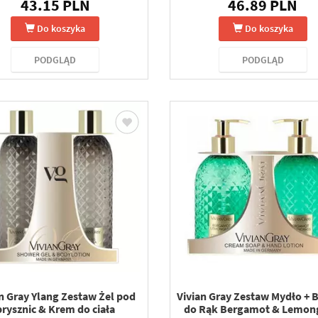
43.15 PLN
46.89 PLN
Do koszyka
Do koszyka
PODGLĄD
PODGLĄD
n Gray Ylang Zestaw Żel pod
Vivian Gray Zestaw Mydło + 
prysznic & Krem do ciała
do Rąk Bergamot & Lemon