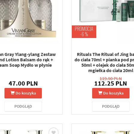
PROMOCJA
-6 %
an Gray Ylang-ylang Zestaw
Rituals The Ritual of Jing 
nd Lotion Balsam do rąk +
do ciała 70ml + pianka pod p
eam Soap Mydło w płynie
50ml + olejek do ciała 50
mgiełka do ciała 20ml
119.90 PLN
47.00 PLN
112.25 PLN
Do koszyka
Do koszyka
PODGLĄD
PODGLĄD