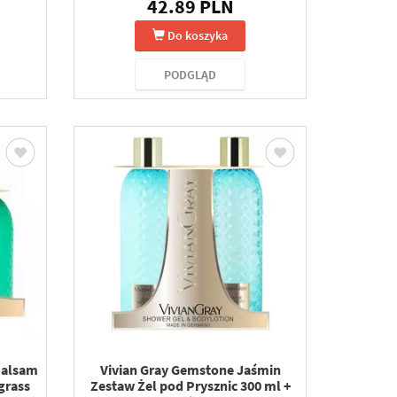
42.89 PLN
Do koszyka
PODGLĄD
Balsam
Vivian Gray Gemstone Jaśmin
grass
Zestaw Żel pod Prysznic 300 ml +