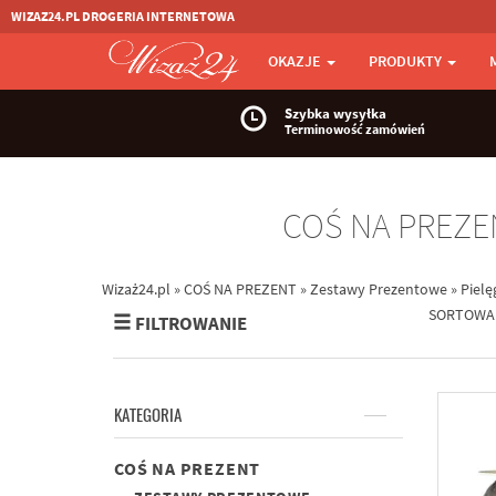
WIZAZ24.PL DROGERIA INTERNETOWA
OKAZJE
PRODUKTY
Szybka wysyłka
Terminowość zamówień
COŚ NA PREZE
Wizaż24.pl
»
COŚ NA PREZENT
»
Zestawy Prezentowe
»
Pielę
SORTOWA
FILTROWANIE
KATEGORIA
COŚ NA PREZENT