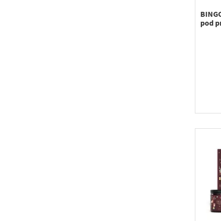
BINGO
pod pr