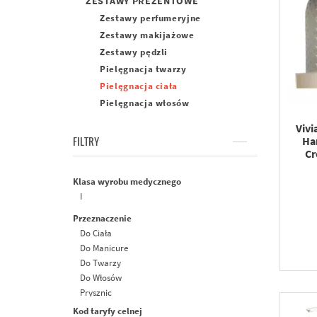
ZESTAWY PREZENTOWE
Zestawy perfumeryjne
Zestawy makijażowe
Zestawy pędzli
Pielęgnacja twarzy
Pielęgnacja ciała
Pielęgnacja włosów
Vivi
Ha
FILTRY
Cr
Klasa wyrobu medycznego
I
Przeznaczenie
Do Ciała
Do Manicure
Do Twarzy
Do Włosów
Prysznic
Kod taryfy celnej