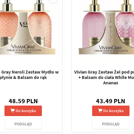
n Gray Neroli Zestaw Mydło w
Vivian Gray Zestaw Żel pod p
płynie & Balsam do rąk
+ Balsam do ciała White M
Ananas
48.59 PLN
43.49 PLN
Do koszyka
Do koszyka
PODGLĄD
PODGLĄD