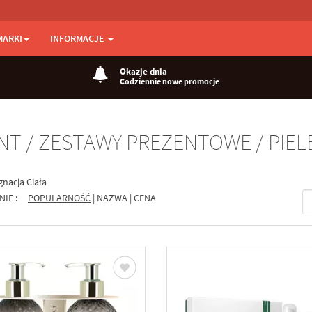
MARKI
INFORMACJE
Okazje dnia
Codziennie nowe promocje
NT / ZESTAWY PREZENTOWE / PIEL
gnacja Ciała
NIE :
POPULARNOŚĆ
|
NAZWA
|
CENA