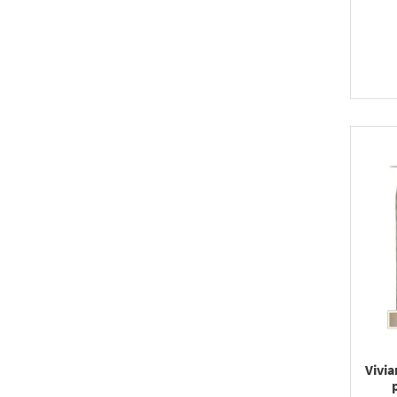
L'Oreal Paris (1)
Lancaster (1)
Mom and Who? (1)
Natur Planet (1)
Nature de Marseille (2)
Nivea (4)
Nuxe (2)
Opcja Natura (1)
Organique (1)
Rituals (5)
Silcare (1)
Spa Moments (1)
Tanita (1)
Vivian Gray (22)
Vivia