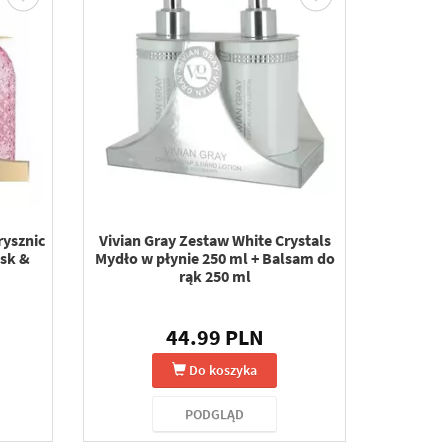
rysznic
Vivian Gray Zestaw White Crystals
usk &
Mydło w płynie 250 ml + Balsam do
rąk 250 ml
44.99 PLN
Do koszyka
PODGLĄD