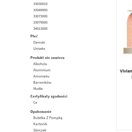
33030010
33049900
33073000
33079000
34013000
Płeć
Damski
Uniseks
Produkt nie zawiera
Alkoholu
Aluminium
Vivia
Amoniaku
Barwników
Mydła
Olejów Mineralnych
Certyfikaty zgodności
Parabenów
Ce
Parafiny
Opakowanie
Peg
Butelka Z Pompką
Siarczanów
Kartonik
Silikonów
Słoiczek
Składników Pochodzenia Zwierzęcego