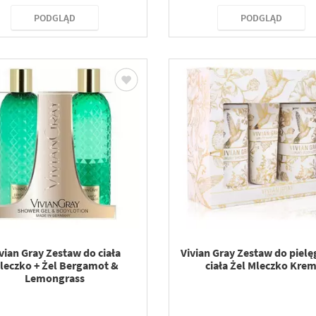
PODGLĄD
PODGLĄD
vian Gray Zestaw do ciała
Vivian Gray Zestaw do pielę
leczko + Żel Bergamot &
ciała Żel Mleczko Kre
Lemongrass