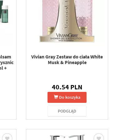
balsam
Vivian Gray Zestaw do ciała White
rysznic
Musk & Pineapple
ml +
40.54 PLN
Do koszyka
PODGLĄD