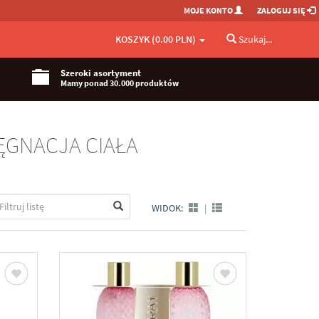
MOJE KONTO
ZALOGUJ SIĘ
KOSZYK (0.00 PLN)
Szukaj...
Szeroki asortyment
Mamy ponad 30.000 produktów
ĘGNACJA CIAŁA
WIDOK:
|