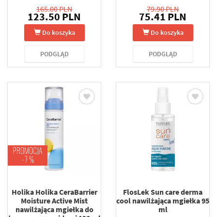
165.00 PLN
79.90 PLN
123.50 PLN
75.41 PLN
Do koszyka
Do koszyka
PODGLĄD
PODGLĄD
PROMOCJA
-7 %
Holika Holika CeraBarrier
FlosLek Sun care derma
Moisture Active Mist
cool nawilżająca mgiełka 95
nawilżająca mgiełka do
ml