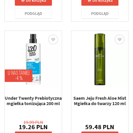
Do koszyka
Do koszyka
PODGLĄD
PODGLĄD
U NAS TANIEJ
-4 %
Under Twenty Prebiotyczna
Saem Jeju Fresh Aloe Mist
mgiełka tonizująca 200 ml
Mgiełka do twarzy 120 ml
19.99 PLN
19.26 PLN
59.48 PLN