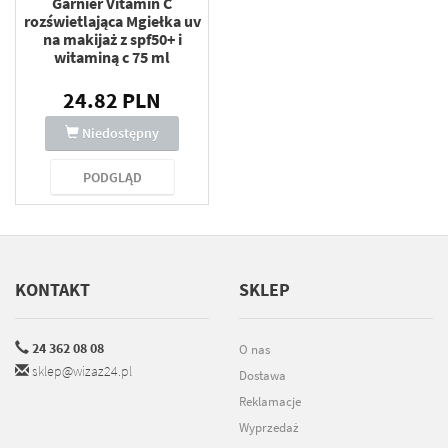
Garnier Vitamin C
rozświetlająca Mgiełka ​​uv
na makijaż z spf50+ i
witaminą c 75 ml
24.82 PLN
Niedostępny
PODGLĄD
KONTAKT
SKLEP
24 362 08 08
O nas
sklep@wizaz24.pl
Dostawa
Reklamacje
Wyprzedaż