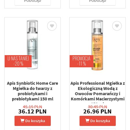
PODGLĄD
PODGLĄD
U NAS TANIEJ
PROMOCJA
-20 %
-11 %
Apis Synbiotic Home Care
Apis Professional Mgiełka z
Mgiełka do twarzy z
Ekologiczną Wodą z
probiotykami i
Owoców Pomarańczy i
prebiotykami 150 ml
Komórkami Macierzystymi
150 ml
45.15 PLN
30.45 PLN
36.12 PLN
26.96 PLN
Do koszyka
Do koszyka