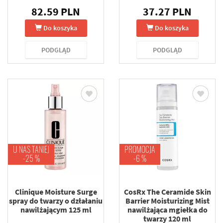
82.59 PLN
37.27 PLN
Do koszyka
Do koszyka
PODGLĄD
PODGLĄD
U NAS TANIEJ
PROMOCJA
-25 %
-6 %
Clinique Moisture Surge
CosRx The Ceramide Skin
spray do twarzy o dzłałaniu
Barrier Moisturizing Mist
nawilżającym 125 ml
nawilżająca mgiełka do
twarzy 120 ml