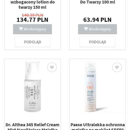
wzbogacony lotion do
Do Twarzy 100 ml
twarzy 150 ml
140.39 PLN
134.77 PLN
63.94 PLN
Niedostępny
Niedostępny
PODGLĄD
PODGLĄD
Dr. Althea 345 Relief Cream
Paese Ultralekka ochronna
Mist Nawilżająca Mgiełka
mgiełka na makijaż SPF50