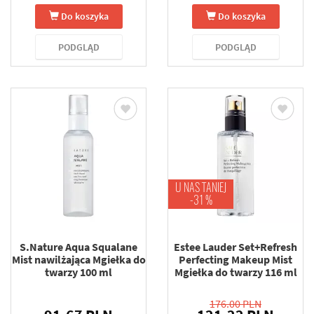
Do koszyka
Do koszyka
PODGLĄD
PODGLĄD
U NAS TANIEJ
-31 %
S.Nature Aqua Squalane
Estee Lauder Set+Refresh
Mist nawilżająca Mgiełka do
Perfecting Makeup Mist
twarzy 100 ml
Mgiełka do twarzy 116 ml
176.00 PLN