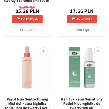
twarzy z ceramidami 120 ml
91.80 PLN
85.28 PLN
17.66 PLN
Do koszyka
Do koszyka
PODGLĄD
PODGLĄD
Payot Nue Gentle Toning
Ren Evercalm Sensitivity
Mist delikatna Mgiełka
Relief Mist mgiełka do
tonizująca do twarzy i oczu
twarzy 100 ml