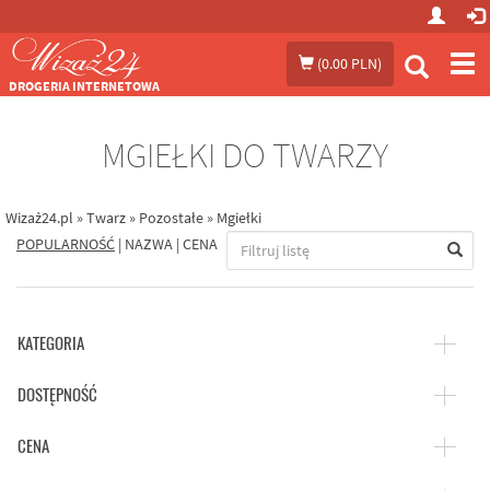
Prze
(
0.00 PLN
)
me
DROGERIA INTERNETOWA
MGIEŁKI DO TWARZY
Wizaż24.pl
»
Twarz
»
Pozostałe
»
Mgiełki
POPULARNOŚĆ
|
NAZWA
|
CENA
KATEGORIA
DOSTĘPNOŚĆ
CENA