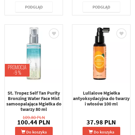
PODGLĄD
PODGLĄD
PROMOCJA
-9 %
St. Tropez Self Tan Purity
Lullalove Mgiełka
Bronzing Water Face Mist
antyoksydacyjna do twarzy
samoopalająca Mgiełka do
i włosów 100 ml
twarzy 80 ml
109.80 PLN
100.44 PLN
37.98 PLN
Do koszyka
Do koszyka