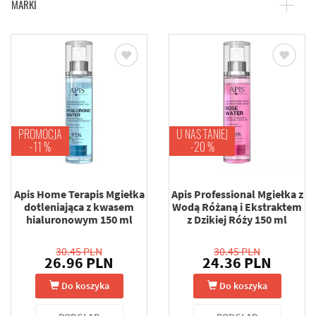
MARKI
PROMOCJA
U NAS TANIEJ
-11 %
-20 %
Apis Home Terapis Mgiełka
Apis Professional Mgiełka z
dotleniająca z kwasem
Wodą Różaną i Ekstraktem
hialuronowym 150 ml
z Dzikiej Róży 150 ml
30.45 PLN
30.45 PLN
26.96 PLN
24.36 PLN
Do koszyka
Do koszyka