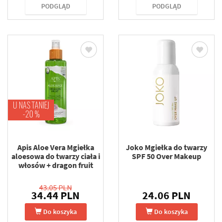
PODGLĄD
PODGLĄD
U NAS TANIEJ
-20 %
Apis Aloe Vera Mgiełka
Joko Mgiełka do twarzy
aloesowa do twarzy ciała i
SPF 50 Over Makeup
włosów + dragon fruit
43.05 PLN
34.44 PLN
24.06 PLN
Do koszyka
Do koszyka