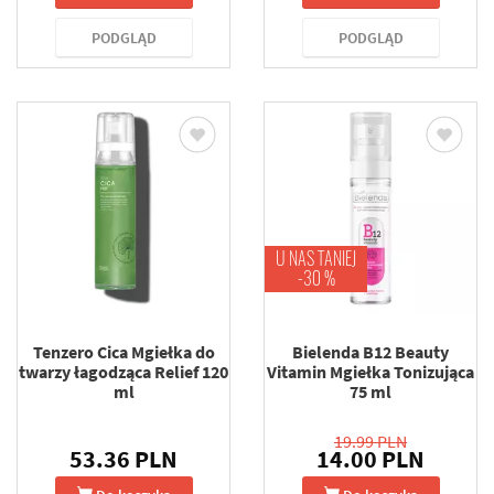
PODGLĄD
PODGLĄD
U NAS TANIEJ
-30 %
Tenzero Cica Mgiełka do
Bielenda B12 Beauty
twarzy łagodząca Relief 120
Vitamin Mgiełka Tonizująca
ml
75 ml
19.99 PLN
53.36 PLN
14.00 PLN