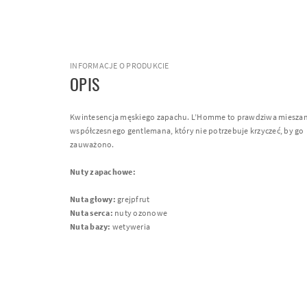
INFORMACJE O PRODUKCIE
OPIS
Kwintesencja męskiego zapachu. L’Homme to prawdziwa mieszan
współczesnego gentlemana, który nie potrzebuje krzyczeć, by go
zauważono.
Nuty zapachowe:
Nuta głowy:
grejpfrut
Nuta serca:
nuty ozonowe
Nuta bazy:
wetyweria