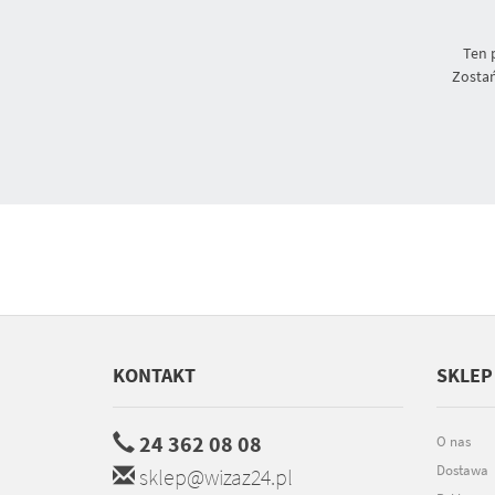
Ten 
Zostań
KONTAKT
SKLEP
24 362 08 08
O nas
Dostawa
sklep@wizaz24.pl