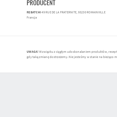
PRODUCENT
REBATCHI
49 RUE DE LA FRATERNITE, 93230 ROMAINVILLE
Francja
UWAGA!
W związku z ciągłym udoskonalaniem produktów, receptur
gdy taką zmianę dostrzeżemy. Nie jesteśmy w stanie na bieżąco moni