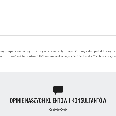
y preparatów mogą różnić się od stanu faktycznego. Podany skład jest aktualny z 
torować każdej wartości INCI w ofercie sklepu, ale jeśli jest to dla Ciebie ważne, sko
OPINIE NASZYCH KLIENTÓW I KONSULTANTÓW