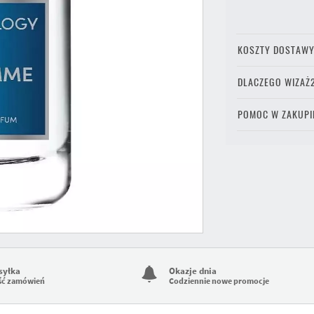
KOSZTY DOSTAW
DLACZEGO WIZAŻ
POMOC W ZAKUPI
syłka
Okazje dnia
ść zamówień
Codziennie nowe promocje