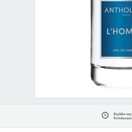
Szybka wy
Terminowo