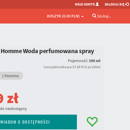
MOJE KONTO
ZALOGUJ SIĘ
KOSZYK (0.00 PLN)
Szukaj...
L'Homme Woda perfumowana spray
Pojemność:
100 ml
Cena jednostkowa: 57.69 PLN za 100ml
L'Homme
9
zł
kt niedostępny
WIADOM O DOSTĘPNOŚCI