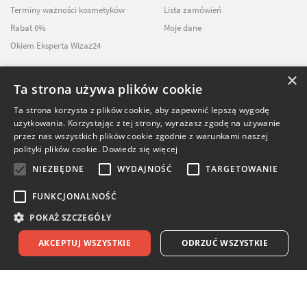
Terminy ważności kosmetyków
Lista zamówień
Rabat 6%
Moje dane
Okiem Eksperta Wizaż24
×
Ta strona używa plików cookie
NEWSLETTER
Ta strona korzysta z plików cookie, aby zapewnić lepszą wygodę
użytkowania. Korzystając z tej strony, wyrażasz zgodę na używanie
ZAPISZ SIĘ DO
przez nas wszystkich plików cookie zgodnie z warunkami naszej
NASZEGO NEWSLETTERA
polityki plików cookie.
Dowiedz się więcej
NIEZBĘDNE
WYDAJNOŚĆ
TARGETOWANIE
FUNKCJONALNOŚĆ
POKAŻ SZCZEGÓŁY
© Softika.pl 2026
AKCEPTUJ WSZYSTKIE
ODRZUĆ WSZYSTKIE