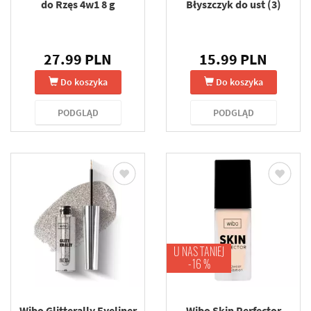
do Rzęs 4w1 8 g
Błyszczyk do ust (3)
27.99 PLN
15.99 PLN
Do koszyka
Do koszyka
PODGLĄD
PODGLĄD
U NAS TANIEJ
-16 %
Wibo Glitterally Eyeliner
Wibo Skin Perfector