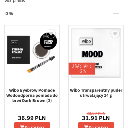
DOSTĘPNOŚĆ
MARZENIA, UMIEJĘTNOŚCI ZARZĄDZANIA I WSPÓLNĄ WIZJĘ.
BYŁO NIĄ STWORZENIE KOSMETYKU DOSTĘPNEGO DLA
KAŻDEJ KOBIETY. KIERUJĄC SIĘ FILOZOFIĄ PANI
ADAMCZAK, KAŻDA KOBIETA, BEZ WZGLĘDU NA STATUS
CENA
SPOŁECZNY, POWINNA MIEĆ MOŻLIWOŚĆ BY CZUĆ SIĘ
SPEŁNIONĄ, ELEGANCKĄ I ZADBANĄ. I TAK TO WSZYSTKO
SIĘ ZACZĘŁO…
ROZPOCZĘŁO SIĘ PRAWDZIWE REALIZOWANIE PASJI,
POCZUCIE WOLNOŚCI RÓWNOLEGŁE Z NUTĄ
PRZEDSIĘBIORCZOŚCI, A ŚWIATŁO DZIENNE UJRZAŁO
WYPEŁNIONE DETERMINACJĄ OBLICZE NIEZALEŻNOŚCI I
WEWNĘTRZNEJ SIŁY. PIERWSZYM WYPRODUKOWANYM
KOSMETYKIEM BYŁY LAKIERY DO PAZNOKCI. GAMĘ
TWORZYŁY TRZY PODSTAWOWE KOLORY, KTÓRE WÓWCZAS
WZBUDZAŁY ENTUZJAZM U WŁAŚCICIELI SKLEPÓW
DROGERYJNYCH. PONAD 20 LAT TEMU BYŁA TO CAŁKIEM
U NAS TANIEJ
ATRAKCYJNA OFERTA, NATURALNA ODPOWIEDŹ NA
-6 %
POTRZEBY RYNKU I NIEDOBÓR WSZYSTKICH TOWARÓW W
TYM OKRESIE.
PANI ADAMCZAK BĘDĄC KOBIETĄ BARDZO NIEZALEŻNĄ,
LUBIĄCĄ REALIZOWAĆ ZAMIERZONE CELE, ORGANIZOWAŁA
Wibo Eyebrow Pomade
Wibo Transparentny puder
FIRMĘ OD PODSTAW, DBAJĄC O UTRZYMANIE
NAJWYŻSZEGO POZIOMU JAKOŚCI NA KAŻDYM ETAPIE
Wodoodporna pomada do
utrwalający 14 g
PRODUKCJI. PAN ADAMCZAK PRZEJĄŁ STERY STREFY
brwi Dark Brown (2)
FINANSÓW, W KTÓRYCH ODNAJDUJE SIĘ DOSKONALE PO
DZIŚ DZIEŃ. NA PRZESTRZENI LAT FIRMA WYKAZUJĄC SIĘ
PRZEDSIĘBIORCZOŚCIĄ I ZARADNOŚCIĄ, WZBOGACIŁA
33.99 PLN
SWÓJ ASORTYMENT O TUSZE DO RZĘS, PUDRY ORAZ
36.99 PLN
31.91 PLN
WIELOKOLOROWE SZMINKI. BARDZO SZYBKO
WYCHWYTYWANO NAJMODNIEJSZE FAKTURY I TRENDY ZE
ŚWIATA, CO STANOWIŁO SWOISTĄ KARTĘ PRZETARGOWĄ
Do koszyka
Do koszyka