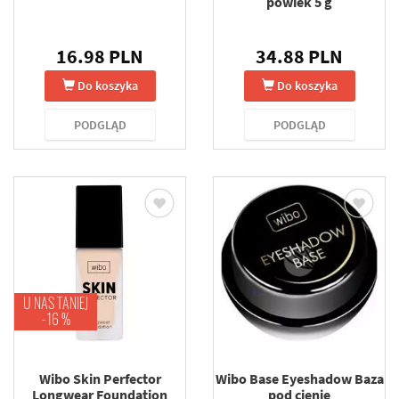
powiek 5 g
16.98 PLN
34.88 PLN
Do koszyka
Do koszyka
PODGLĄD
PODGLĄD
U NAS TANIEJ
-16 %
Wibo Skin Perfector
Wibo Base Eyeshadow Baza
Longwear Foundation
pod cienie