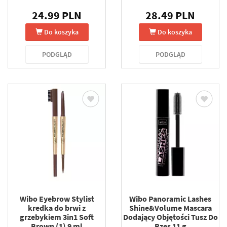
24.99 PLN
28.49 PLN
Do koszyka
Do koszyka
PODGLĄD
PODGLĄD
Wibo Eyebrow Stylist
Wibo Panoramic Lashes
kredka do brwi z
Shine&Volume Mascara
grzebykiem 3in1 Soft
Dodający Objętości Tusz Do
Brown (1) 9 ml
Rzęs 11 g