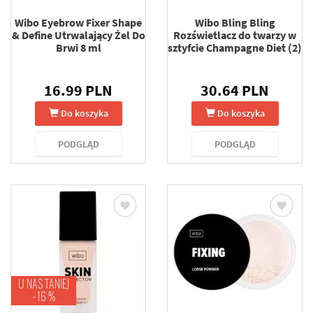
Wibo Eyebrow Fixer Shape
Wibo Bling Bling
& Define Utrwalający Żel Do
Rozświetlacz do twarzy w
Brwi 8 ml
sztyfcie Champagne Diet (2)
16.99 PLN
30.64 PLN
Do koszyka
Do koszyka
PODGLĄD
PODGLĄD
U NAS TANIEJ
-16 %