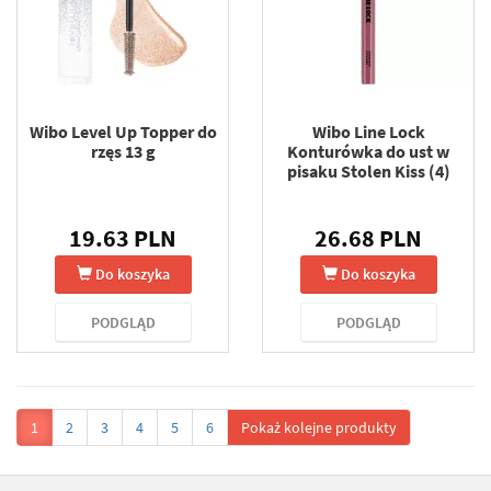
Wibo Level Up Topper do
Wibo Line Lock
rzęs 13 g
Konturówka do ust w
pisaku Stolen Kiss (4)
19.63 PLN
26.68 PLN
Do koszyka
Do koszyka
PODGLĄD
PODGLĄD
1
2
3
4
5
6
Pokaż kolejne produkty