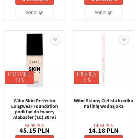
NA RYNKU DO TWORZENIA CORAZ BARDZIEJ
DOPRACOWANYCH JAKOŚCIOWO KOSMETYKÓW KOSZTEM
DROGICH ZDOBIEŃ NA OPAKOWANIACH.
PODGLĄD
PODGLĄD
MARZENIA SĄ PO TO BY JE SPEŁNIAĆ.
PASJA POŁĄCZONA ZE SKUTECZNOŚCIĄ W DZIAŁANIU I
KREACJI SUKCESYWNIE TRWA PO DZIŚ DZIEŃ.
U NAS TANIEJ
PROMOCJA
-21 %
-2 %
Wibo Skin Perfector
Wibo Skinny Cielista kredka
Longwear Foundation
na linię wodną oka
podkład do twarzy
Alabaster (1C) 30 ml
56.99 PLN
14.44 PLN
45.15 PLN
14.18 PLN