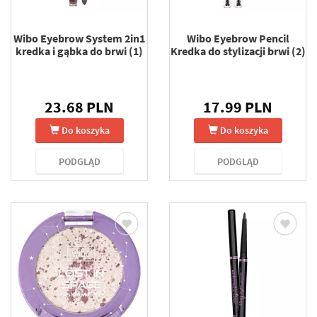
Wibo Eyebrow System 2in1
Wibo Eyebrow Pencil
kredka i gąbka do brwi (1)
Kredka do stylizacji brwi (2)
23.68 PLN
17.99 PLN
Do koszyka
Do koszyka
PODGLĄD
PODGLĄD