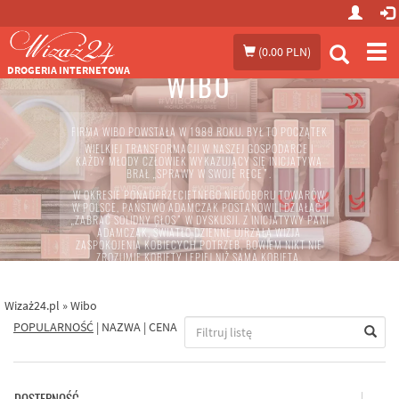
Prze
(
0.00 PLN
)
me
DROGERIA INTERNETOWA
WIBO
FIRMA
WIBO
POWSTAŁA W 1989 ROKU. BYŁ TO POCZĄTEK
WIELKIEJ TRANSFORMACJI W NASZEJ GOSPODARCE I
KAŻDY MŁODY CZŁOWIEK WYKAZUJĄCY SIĘ INICJATYWĄ
BRAŁ „SPRAWY W SWOJE RĘCE”.
W OKRESIE PONADPRZECIĘTNEGO NIEDOBORU TOWARÓW
W POLSCE, PAŃSTWO ADAMCZAK POSTANOWILI DZIAŁAĆ I
„ZABRAĆ SOLIDNY GŁOS” W DYSKUSJI. Z INICJATYWY PANI
ADAMCZAK, ŚWIATŁO DZIENNE UJRZAŁA WIZJA
ZASPOKOJENIA KOBIECYCH POTRZEB, BOWIEM NIKT NIE
ZROZUMIE KOBIETY LEPIEJ NIŻ SAMA KOBIETA.
WYKORZYSTUJĄC LUKĘ RYNKOWĄ, JADWIGA BOŻENA
ADAMCZAK WSPÓLNIE Z MĘŻEM WIKTOREM, PODJĘLI
DECYZJĘ O ZAŁOŻENIU FIRMY KOSMETYCZNEJ, KTÓRA W
Wizaż24.pl
»
Wibo
NATURALNY SPOSÓB OTRZYMAŁA NAZWĘ „WIBO”.
POPULARNOŚĆ
|
NAZWA
|
CENA
KAPITAŁ, KTÓRYM W TYM CZASIE DYSPONOWALI
WŁAŚCICIELE FIRMY NAJLEPIEJ ZOBRAZUJE CYTAT Z ZIEMI
OBIECANEJ: „JA NIE MAM NIC, TY NIE MASZ NIC, TO RAZEM
MAMY W SAM RAZ TYLE ŻEBY ZAŁOŻYĆ FABRYKĘ.” CHOĆ
NIE MIELI POTĘŻNEGO KAPITAŁU FINANSOWEGO, MIELI