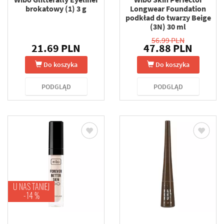
brokatowy (1) 3 g
Longwear Foundation
podkład do twarzy Beige
(3N) 30 ml
56.99 PLN
21.69 PLN
47.88 PLN
Do koszyka
Do koszyka
PODGLĄD
PODGLĄD
U NAS TANIEJ
-14 %