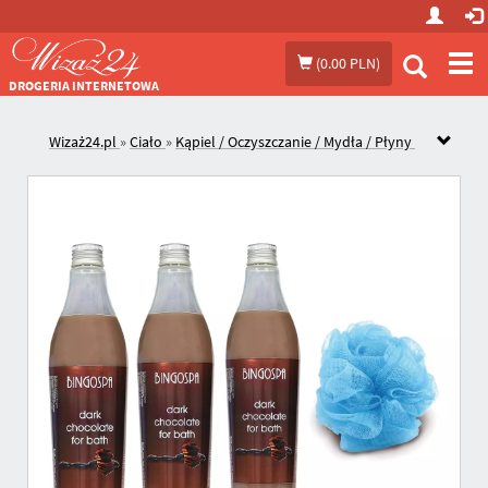
Prze
(
0.00 PLN
)
me
DROGERIA INTERNETOWA
Wizaż24.pl
»
Ciało
»
Kąpiel / Oczyszczanie / Mydła / Płyny