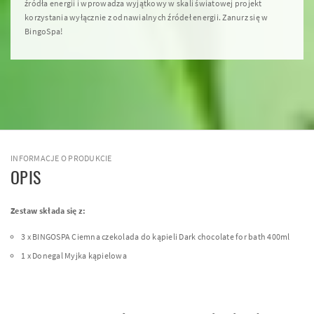
źródła energii i wprowadza wyjątkowy w skali światowej projekt
korzystania wyłącznie z odnawialnych źródeł energii. Zanurz się w
BingoSpa!
INFORMACJE O PRODUKCIE
OPIS
Zestaw składa się z:
3 x
BINGOSPA
Ciemna czekolada do kąpieli Dark chocolate for bath 400ml
1 x Donegal Myjka kąpielowa