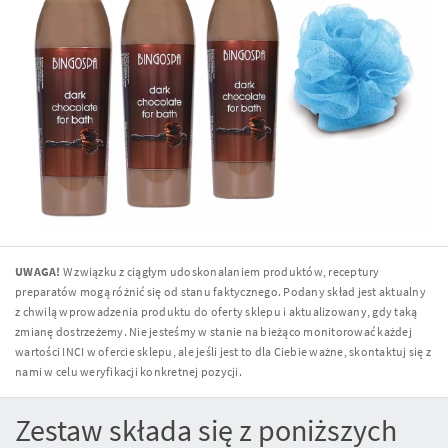
UWAGA!
W związku z ciągłym udoskonalaniem produktów, receptury
preparatów mogą różnić się od stanu faktycznego. Podany skład jest aktualny
z chwilą wprowadzenia produktu do oferty sklepu i aktualizowany, gdy taką
zmianę dostrzeżemy. Nie jesteśmy w stanie na bieżąco monitorować każdej
wartości INCI w ofercie sklepu, ale jeśli jest to dla Ciebie ważne, skontaktuj się z
nami w celu weryfikacji konkretnej pozycji.
Zestaw składa się z poniższych