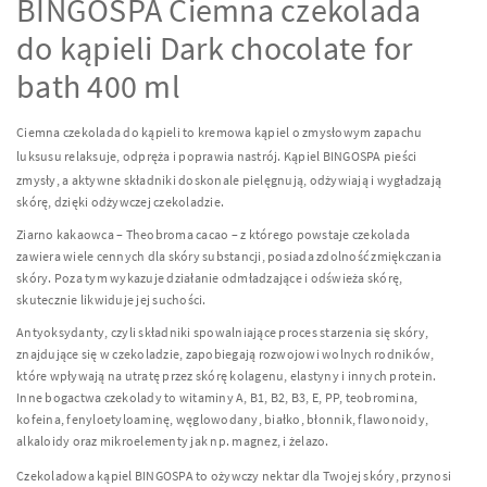
BINGOSPA
Ciemna czekolada
do kąpieli Dark chocolate for
bath 400 ml
Ciemna czekolada do kąpieli to kremowa kąpiel o zmysłowym zapachu
luksusu relaksuje, odpręża i poprawia nastrój. Kąpiel
BINGOSPA
pieści
zmysły, a aktywne składniki doskonale pielęgnują, odżywiają i wygładzają
skórę, dzięki odżywczej czekoladzie.
Ziarno kakaowca – Theobroma cacao – z którego powstaje czekolada
zawiera wiele cennych dla skóry substancji, posiada zdolność zmiękczania
skóry. Poza tym wykazuje działanie odmładzające i odświeża skórę,
skutecznie likwiduje jej suchości.
Antyoksydanty, czyli składniki spowalniające proces starzenia się skóry,
znajdujące się w czekoladzie, zapobiegają rozwojowi wolnych rodników,
które wpływają na utratę przez skórę kolagenu, elastyny i innych protein.
Inne bogactwa czekolady to witaminy A, B1, B2, B3, E, PP, teobromina,
kofeina, fenyloetyloaminę, węglowodany, białko, błonnik, flawonoidy,
alkaloidy oraz mikroelementy jak np. magnez, i żelazo.
Czekoladowa kąpiel
BINGOSPA
to ożywczy nektar dla Twojej skóry, przynosi