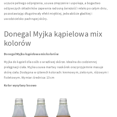
uczucie pełnego odprężenia, usuwa zmęczenie i uspokaja, a bogactwo
odżywczych składników zapewnia radosną świeżość i relaks po całym dniu,
pozostawiając długotrwały efekt miękkiej, jedwabiście gładkiej i
uwodzicielsko pachnącej skóry.
Donegal Myjka kąpielowa mix
kolorów
Donegal Myjka kąpielowa mix kolorów
Myjka do kąpieli dla osób o wrażliwej skórze. Idealna do codziennej
pielęgnacji ciała. Myjka usuwa martwy naskórek oraz przyjemnie masuje
skórę ciała. Dostępna w czterech kolorach: kremowym, zielonym, różowym i
fioletowym. Wymiar: średnica: 13 cm
Kolor wysyłany losowo