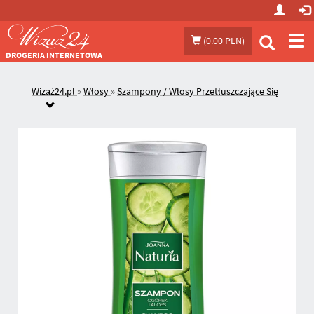
Prze
(
0.00 PLN
)
me
DROGERIA INTERNETOWA
Wizaż24.pl
»
Włosy
»
Szampony / Włosy Przetłuszczające Się