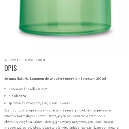
INFORMACJE O PRODUKCIE
OPIS
Joanna Naturia Szampon do włosów z ogórkiem i aloesem 200 ml
oczyszcza i nawilża włosy
nie obciąża
sprawia, że włosy stają się lekkie i świeże
Szampon został opracowany specjalnie z myślą o codziennej pielęgnacji
włosów normalnych i przetłuszczających się. Zawarte w szamponie
ekstrakty z ogórka i aloesu działąją na włosy oczyszczająco i nawilżająco,
nie obciążając ich. Włosy pozostają lekkie, lśniące i świeże. Szampon można