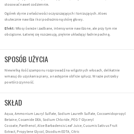
stosować nawet codziennie.
Ogórek słynie z właściwości oczyszczających i tonizujących. Aloes
skutecznie nawilża i koi podrażnioną skórę głowy.
Efekt:
Włosy świeże i zadbane, intensywnie nawilżone, ale przy tym nie
obciążone. Łatwiej się rozczesują, pięknie układają i ładnie pachną.
SPOSÓB UŻYCIA
Niewielką ilość szamponu rozprowadź na wilgotnych włosach, delikatnie
wmasuj do uzyskania piany, a następnie obficie spłucz. W razie potrzeby
powtórz czynność.
SKŁAD
Aqua, Ammonium Lauryl Sulfate, Sodium Laureth Sulfate, Cocoamidopropyl
Betaine, Cocamide DEA, Sodium Chloride, PEG-7 Glyceryl
Cocoate, Panthenol, Aloe Barbadensis Leaf Juice, Cucumis Sativus Fruit
Extract, Propylene Glycol, Disodium EDTA, Citric