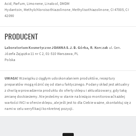
Acid, Parfum, Limonene, Linalool, DMDM
Hydantoin, Methylchloroisothiazolinone, Methylisothiazolinone, CI 47005, CI
42090
PRODUCENT
Laboratorium Kosmetyczne JOANNA S.J. B. Górka, R. Korczak
ul. Gen.
Józefa Zajączka 11 nr C 2, 01-510 Warszawa, PL
Polska
UWAGA!
W związku z ciągłym udoskonalaniem produktów, receptury
preparatów mogą różnić się od stanu faktycznego. Podany skład jest aktualny
z chwilą wprowadzenia produktu do oferty sklepu i aktualizowany, gdy taką
zmianę dostrzeżemy. Nie jesteśmy w stanie na bieżąco monitorować każdej
wartości INCI w ofercie sklepu, ale jeśli jest to dla Ciebie ważne, skontaktuj się z
nami w celu weryfikacji konkretnej pozycji.