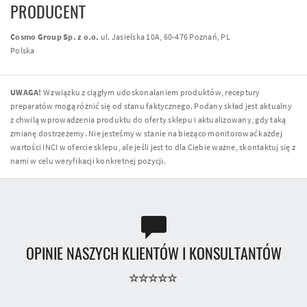
PRODUCENT
Cosmo Group Sp. z o.o.
ul. Jasielska 10A, 60-476 Poznań, PL
Polska
UWAGA!
W związku z ciągłym udoskonalaniem produktów, receptury
preparatów mogą różnić się od stanu faktycznego. Podany skład jest aktualny
z chwilą wprowadzenia produktu do oferty sklepu i aktualizowany, gdy taką
zmianę dostrzeżemy. Nie jesteśmy w stanie na bieżąco monitorować każdej
wartości INCI w ofercie sklepu, ale jeśli jest to dla Ciebie ważne, skontaktuj się z
nami w celu weryfikacji konkretnej pozycji.
OPINIE NASZYCH KLIENTÓW I KONSULTANTÓW