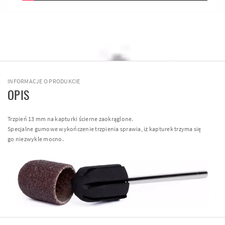
INFORMACJE O PRODUKCIE
OPIS
Trzpień 13 mm na kapturki ścierne zaokrąglone.
Specjalne gumowe wykończenie trzpienia sprawia, iż kapturek trzyma się
go niezwykle mocno.