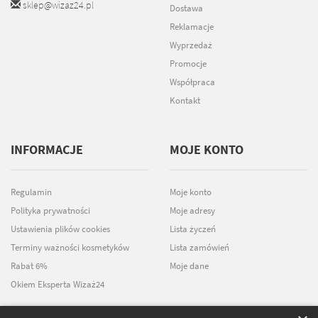
sklep@wizaz24.pl
Dostawa
Reklamacje
Wyprzedaż
Promocje
Współpraca
Kontakt
INFORMACJE
MOJE KONTO
Regulamin
Moje konto
Polityka prywatności
Moje adresy
Ustawienia plików cookies
Lista życzeń
Terminy ważności kosmetyków
Lista zamówień
Rabat 6%
Moje dane
Okiem Eksperta Wizaż24