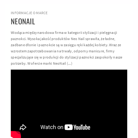
INFORMACJE O MARCE
NEONAIL
Wiodąca międzynarodowa firma w kategorii stylizacji i pielęgnacji
paznokci. Wysoka jakość produktów Neo Nail sprawiła, że ładne,
zadbane dłonie i paznokcie są w zasięgu ręki każdej kobiety. Wraz ze
wzrostem zapotrzebowania na trwały, odporny manicure, firmy
specjalizujące się w produkcji do stylizacji paznokci zaspokoiły nasze
potrzeby. W ofercie marki NeoNail (...)