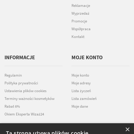
Reklamacje
Wyprzedaż
Promocje
Współpraca
Kontakt
INFORMACJE
MOJE KONTO
Regulamin
Moje konto
Polityka prywatności
Moje adresy
Ustawienia plików cookies
Lista życzeń
Terminy ważności kosmetyków
Lista zamówień
Rabat 6%
Moje dane
Okiem Eksperta Wizaż24
×
Ta strona używa plików cookie