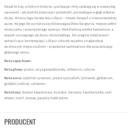
Nepal to kraj, w którym historia, cywilizacja i mity splatają się w niezwykłą
opowieść – jak podróż przez czas i przestrzeń, prowadząca w głąb własnej
duszy. W sercu tego świata leży Lillipur – miasto świątyń o niepowtarzalnej
aurze. Na jego tle wyróżnia się olśniewająca Złota Świątynia, miejsce pełne
mistycyzmu i wewnętrznego spokoju. Wokół płoną wielkie kadzielnice, a
zapach unoszącego się dymu otula każdego, kto pragnie medytować i
zatracić się w kontemplacji. Lillipur uchodzi za jedno z najbardziej
duchowych miejsc na Ziemi – prawdziwe sanktuarium dla poszukiwaczy
głębszego sensu.
Nuty zapachowe:
Nuta głowy:
piołun, anyż gwiazdkowaty, olibanum, cytryna
Nuta serca:
cejloński cynamon, pieprz syczuański, tymianek, galbanum,
goździk (roślina), cyklamen
Nuta bazy:
drzewo kaszmirowe, bursztyn, benzoes, fasolka tonka, cedr
atlaski, tytoń, brzoza, paczula, białe piżmo
PRODUCENT