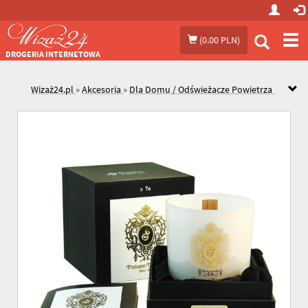
Prze
(
0.00 PLN
)
me
DROGERIA INTERNETOWA
Wizaż24.pl
»
Akcesoria
»
Dla Domu / Odświeżacze Powietrza