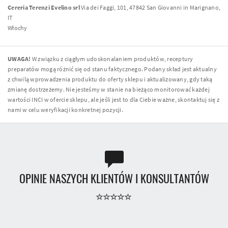
Cereria Terenzi Evelino srl
Via dei Faggi, 101, 47842 San Giovanni in Marignano,
IT
Włochy
UWAGA!
W związku z ciągłym udoskonalaniem produktów, receptury
preparatów mogą różnić się od stanu faktycznego. Podany skład jest aktualny
z chwilą wprowadzenia produktu do oferty sklepu i aktualizowany, gdy taką
zmianę dostrzeżemy. Nie jesteśmy w stanie na bieżąco monitorować każdej
wartości INCI w ofercie sklepu, ale jeśli jest to dla Ciebie ważne, skontaktuj się z
nami w celu weryfikacji konkretnej pozycji.
OPINIE NASZYCH KLIENTÓW I KONSULTANTÓW