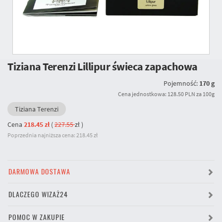
Tiziana Terenzi Lillipur świeca zapachowa
Pojemność:
170 g
Cena jednostkowa: 128.50 PLN za 100g
Tiziana Terenzi
Cena
218.45 zł
(
227.55
zł
)
Poprzednia najniższa cena: 218.45 zł
DARMOWA DOSTAWA
DLACZEGO WIZAŻ24
POMOC W ZAKUPIE