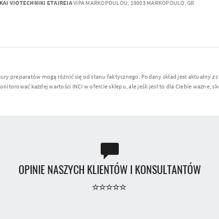
KAI VIOTECHNIKI ETAIREIA
VIPA MARKOPOULOU, 19003 MARKOPOULO, GR
y preparatów mogą różnić się od stanu faktycznego. Podany skład jest aktualny z 
torować każdej wartości INCI w ofercie sklepu, ale jeśli jest to dla Ciebie ważne, sko
OPINIE NASZYCH KLIENTÓW I KONSULTANTÓW