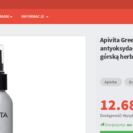
MARKI
INFORMACJE
Apivita Gre
antyoksydac
górską her
Apivita
Gr
12.6
Dostępność:
Wysył
Doręczymy:
we