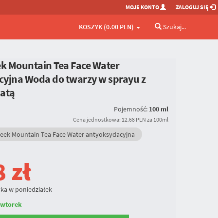
MOJE KONTO
ZALOGUJ SIĘ
KOSZYK (0.00 PLN)
Szukaj...
ek Mountain Tea Face Water
yjna Woda do twarzy w sprayu z
batą
Pojemność:
100 ml
Cena jednostkowa: 12.68 PLN za 100ml
eek Mountain Tea Face Water antyoksydacyjna
8
zł
ka w poniedziałek
 wtorek