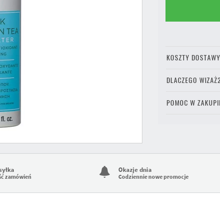
KOSZTY DOSTAW
DLACZEGO WIZAŻ
POMOC W ZAKUPI
syłka
Okazje dnia
ść zamówień
Codziennie nowe promocje