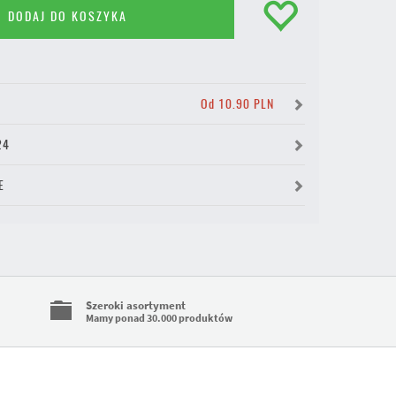
DODAJ DO KOSZYKA
Y
Od 10.90 PLN
24
E
Szeroki asortyment
Mamy ponad 30.000 produktów