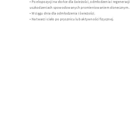
• Po ekspozycji na słońce dla świeżości, odmłodzenia i regeneracj
uszkodzeniach spowodowanych promieniowaniem słonecznym.
• W ciągu dnia dla odmłodzenia i świeżości.
• Na twarz i ciało po prysznicu lub aktywności fizycznej.