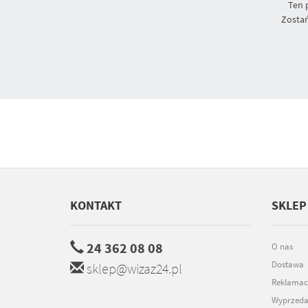
Ten 
Zostań
KONTAKT
SKLEP
24 362 08 08
O nas
Dostawa
sklep@wizaz24.pl
Reklamac
Wyprzeda