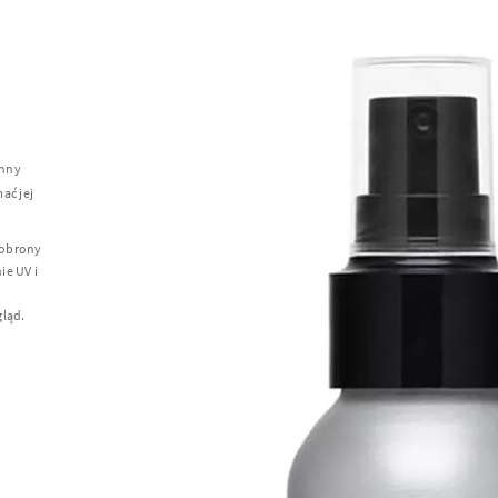
enny
ać jej
 obrony
e UV i
gląd.