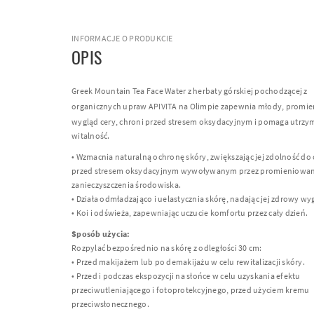
INFORMACJE O PRODUKCIE
OPIS
Greek Mountain Tea Face Water z herbaty górskiej pochodzącej z
organicznych upraw
APIVITA
na Olimpie zapewnia młody, promi
wygląd cery, chroni przed stresem oksydacyjnym i pomaga utrzym
witalność.
• Wzmacnia naturalną ochronę skóry, zwiększając jej zdolność do
przed stresem oksydacyjnym wywoływanym przez promieniowani
zanieczyszczenia środowiska.
• Działa odmładzająco i uelastycznia skórę, nadając jej zdrowy wy
• Koi i odświeża, zapewniając uczucie komfortu przez cały dzień.
Sposób użycia:
Rozpylać bezpośrednio na skórę z odległości 30 cm:
• Przed makijażem lub po demakijażu w celu rewitalizacji skóry.
• Przed i podczas ekspozycji na słońce w celu uzyskania efektu
przeciwutleniającego i fotoprotekcyjnego, przed użyciem kremu
przeciwsłonecznego.