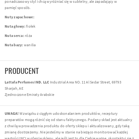
ponadczasowy styl i chcą wyróżniać się w subtelny, ale zapadający w
pamięć sposób.
Nuty zapachowe:
Nuta głowy:
fiołek
Nuta serca:
róża
Nuta bazy:
wanilia
PRODUCENT
Lattafa Perfumes IND. LLC
Industrial Area NO. 11 Al Sedar Street, 69793
Sharjah, AE
Zjednoczone Emiraty Arabskie
UWAGA!
W związku z ciągłym udoskonalaniem produktów, receptury
preparatów mogą różnić się od stanu faktycznego. Podany skład jest aktualny
z chwilą wprowadzenia produktu do oferty sklepu i aktualizowany, gdy taką
zmianę dostrzeżemy. Nie jesteśmy w stanie na bieżąco monitorować każdej
wartości INCI w ofercie sklepu, ale jeśli jest to dla Ciebie ważne, skontaktuj się z