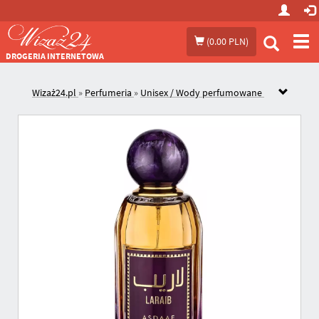
Prze
(
0.00 PLN
)
me
DROGERIA INTERNETOWA
Wizaż24.pl
»
Perfumeria
»
Unisex / Wody perfumowane