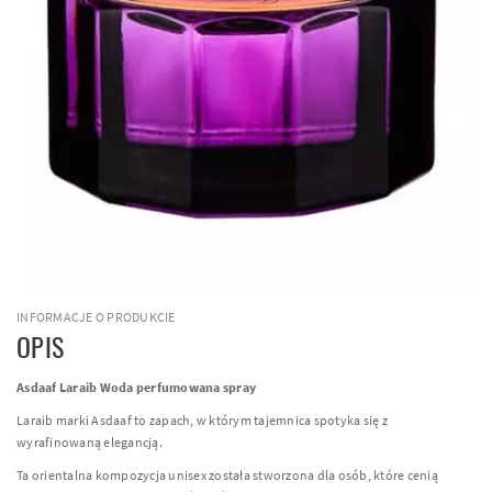
INFORMACJE O PRODUKCIE
OPIS
Asdaaf Laraib Woda perfumowana spray
Laraib marki Asdaaf to zapach, w którym tajemnica spotyka się z
wyrafinowaną elegancją.
Ta orientalna kompozycja unisex została stworzona dla osób, które cenią