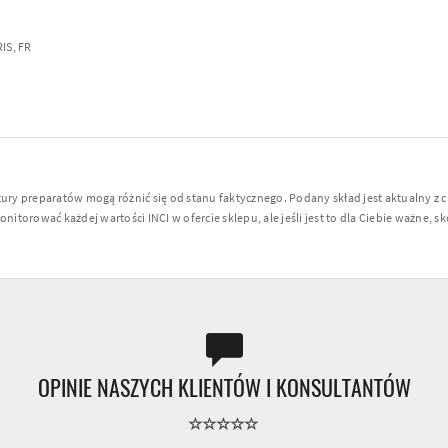
IS, FR
y preparatów mogą różnić się od stanu faktycznego. Podany skład jest aktualny z 
torować każdej wartości INCI w ofercie sklepu, ale jeśli jest to dla Ciebie ważne, sko
OPINIE NASZYCH KLIENTÓW I KONSULTANTÓW