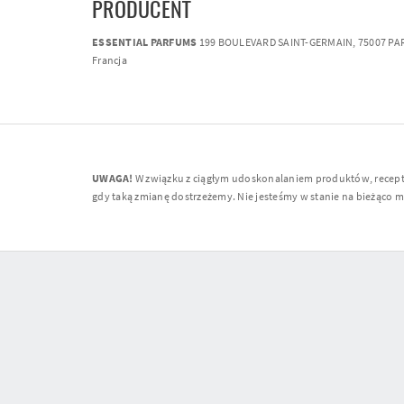
PRODUCENT
ESSENTIAL PARFUMS
199 BOULEVARD SAINT-GERMAIN, 75007 PAR
Francja
UWAGA!
W związku z ciągłym udoskonalaniem produktów, receptur
gdy taką zmianę dostrzeżemy. Nie jesteśmy w stanie na bieżąco moni