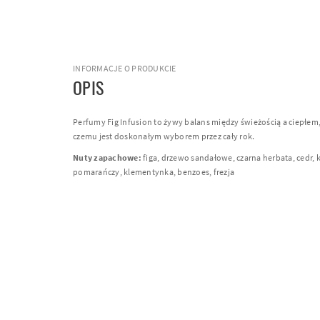
INFORMACJE O PRODUKCIE
OPIS
Perfumy Fig Infusion to żywy balans między świeżością a ciepłem,
czemu jest doskonałym wyborem przez cały rok.
Nuty zapachowe:
figa, drzewo sandałowe, czarna herbata, cedr, 
pomarańczy, klementynka, benzoes, frezja