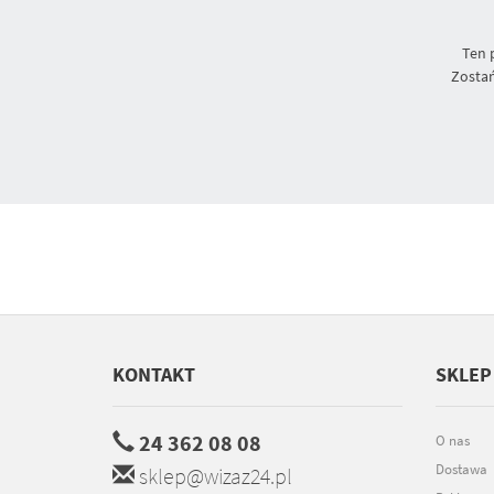
Ten 
Zostań
KONTAKT
SKLEP
24 362 08 08
O nas
Dostawa
sklep@wizaz24.pl