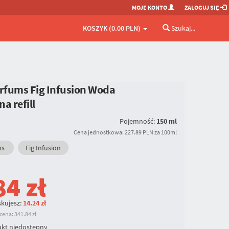
MOJE KONTO
ZALOGUJ SIĘ
KOSZYK (0.00 PLN)
Szukaj...
arfums Fig Infusion Woda
 refill
Pojemność:
150 ml
Cena jednostkowa: 227.89 PLN za 100ml
ms
Fig Infusion
84
zł
kujesz:
14.24 zł
ena: 341.84 zł
kt niedostępny