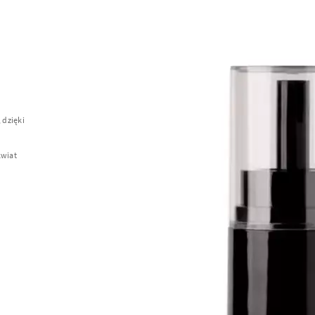
 dzięki
kwiat