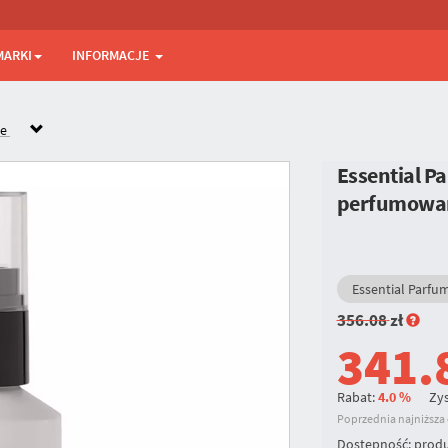
MARKI
INFORMACJE
ne
Essential P
perfumowana
Essential Parfu
356.08
zł
341.
Rabat:
4.0 %
Zys
Poprzednia najniższa c
Dostępność:
produ