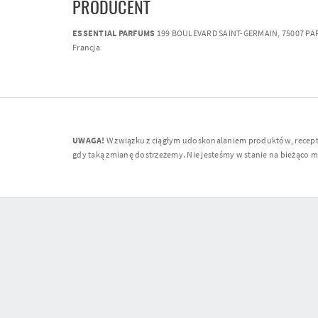
PRODUCENT
ESSENTIAL PARFUMS
199 BOULEVARD SAINT-GERMAIN, 75007 PAR
Francja
UWAGA!
W związku z ciągłym udoskonalaniem produktów, receptur
gdy taką zmianę dostrzeżemy. Nie jesteśmy w stanie na bieżąco moni