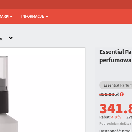
MARKI
INFORMACJE
ne
Essential P
perfumowana
Essential Parfu
356.08
zł
341.
Rabat:
4.0 %
Zys
Poprzednia najniższa c
Dostępność:
produ