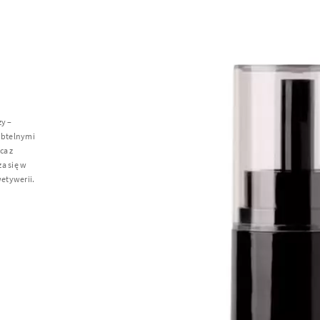
zy –
ubtelnymi
ca z
a się w
etywerii.