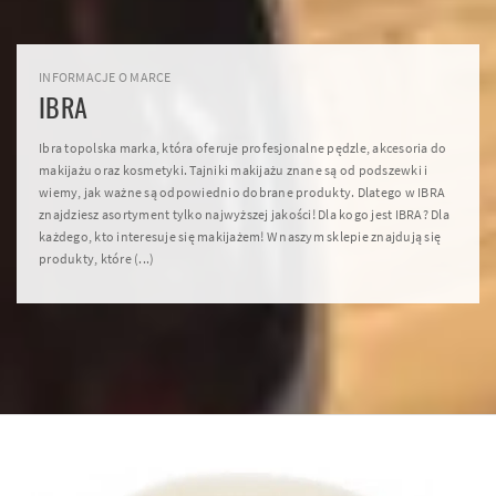
INFORMACJE O MARCE
IBRA
Ibra topolska marka, która oferuje profesjonalne pędzle, akcesoria do
makijażu oraz kosmetyki. Tajniki makijażu znane są od podszewki i
wiemy, jak ważne są odpowiednio dobrane produkty. Dlatego w IBRA
znajdziesz asortyment tylko najwyższej jakości! Dla kogo jest IBRA? Dla
każdego, kto interesuje się makijażem! W naszym sklepie znajdują się
produkty, które (...)