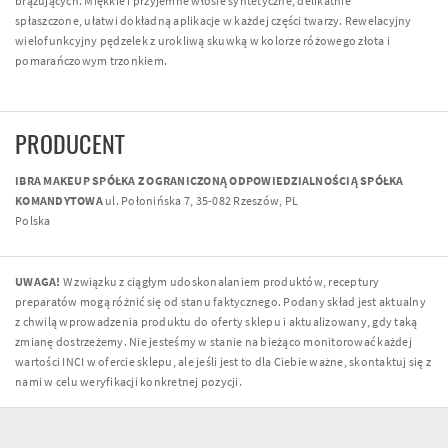
brązujących. Miękkie i przyjemne włosie syntetyczne, delikatnie
spłaszczone, ułatwi dokładną aplikacje w każdej części twarzy. Rewelacyjny
wielofunkcyjny pędzelek z urokliwą skuwką w kolorze różowego złota i
pomarańczowym trzonkiem.
PRODUCENT
IBRA MAKEUP SPÓŁKA Z OGRANICZONĄ ODPOWIEDZIALNOŚCIĄ SPÓŁKA
KOMANDYTOWA
ul. Połonińska 7, 35-082 Rzeszów, PL
Polska
UWAGA!
W związku z ciągłym udoskonalaniem produktów, receptury
preparatów mogą różnić się od stanu faktycznego. Podany skład jest aktualny
z chwilą wprowadzenia produktu do oferty sklepu i aktualizowany, gdy taką
zmianę dostrzeżemy. Nie jesteśmy w stanie na bieżąco monitorować każdej
wartości INCI w ofercie sklepu, ale jeśli jest to dla Ciebie ważne, skontaktuj się z
nami w celu weryfikacji konkretnej pozycji.