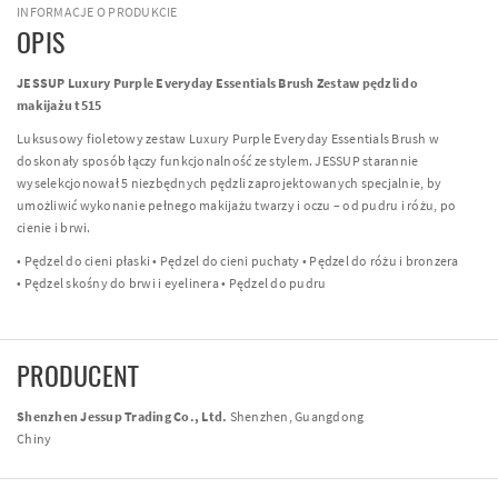
INFORMACJE O PRODUKCIE
OPIS
JESSUP Luxury Purple Everyday Essentials Brush Zestaw pędzli do
makijażu t515
Luksusowy fioletowy zestaw Luxury Purple Everyday Essentials Brush w
doskonały sposób łączy funkcjonalność ze stylem. JESSUP starannie
wyselekcjonował 5 niezbędnych pędzli zaprojektowanych specjalnie, by
umożliwić wykonanie pełnego makijażu twarzy i oczu – od pudru i różu, po
cienie i brwi.
• Pędzel do cieni płaski • Pędzel do cieni puchaty • Pędzel do różu i bronzera
• Pędzel skośny do brwi i eyelinera • Pędzel do pudru
PRODUCENT
Shenzhen Jessup Trading Co., Ltd.
Shenzhen, Guangdong
Chiny