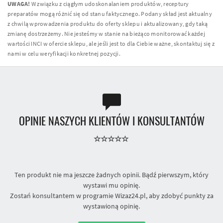
UWAGA!
W związku z ciągłym udoskonalaniem produktów, receptury
preparatów mogą różnić się od stanu faktycznego. Podany skład jest aktualny
z chwilą wprowadzenia produktu do oferty sklepu i aktualizowany, gdy taką
zmianę dostrzeżemy. Nie jesteśmy w stanie na bieżąco monitorować każdej
wartości INCI w ofercie sklepu, ale jeśli jest to dla Ciebie ważne, skontaktuj się z
nami w celu weryfikacji konkretnej pozycji.
OPINIE NASZYCH KLIENTÓW I KONSULTANTÓW
Ten produkt nie ma jeszcze żadnych opinii. Bądź pierwszym, który
wystawi mu opinię.
Zostań konsultantem w programie Wizaz24.pl, aby zdobyć punkty za
wystawioną opinię.