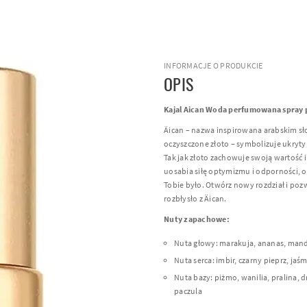
INFORMACJE O PRODUKCIE
OPIS
Kajal Aican Woda perfumowana spray
Äican – nazwa inspirowana arabskim s
oczyszczone złoto – symbolizuje ukryty b
Tak jak złoto zachowuje swoją wartość 
uosabia siłę optymizmu i odporności, o
Tobie było. Otwórz nowy rozdział i po
rozbłysło z Äican.
Nuty zapachowe:
Nuta głowy: marakuja, ananas, ma
Nuta serca: imbir, czarny pieprz, jaś
Nuta bazy: piżmo, wanilia, pralina,
paczula