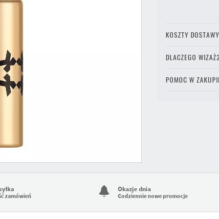
KOSZTY DOSTAW
DLACZEGO WIZAŻ
POMOC W ZAKUPI
syłka
Okazje dnia
ść zamówień
Codziennie nowe promocje