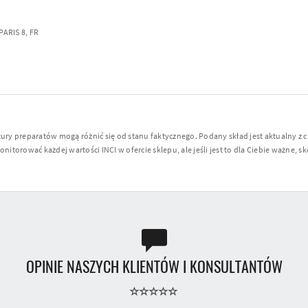
ARIS 8, FR
y preparatów mogą różnić się od stanu faktycznego. Podany skład jest aktualny z 
torować każdej wartości INCI w ofercie sklepu, ale jeśli jest to dla Ciebie ważne, sko
OPINIE NASZYCH KLIENTÓW I KONSULTANTÓW