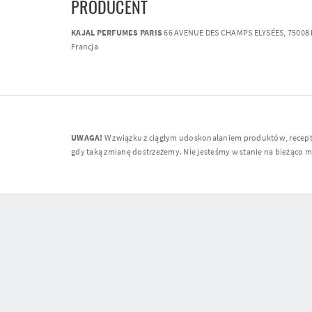
PRODUCENT
KAJAL PERFUMES PARIS
66 AVENUE DES CHAMPS ELYSÉES, 75008 P
Francja
UWAGA!
W związku z ciągłym udoskonalaniem produktów, receptur
gdy taką zmianę dostrzeżemy. Nie jesteśmy w stanie na bieżąco moni