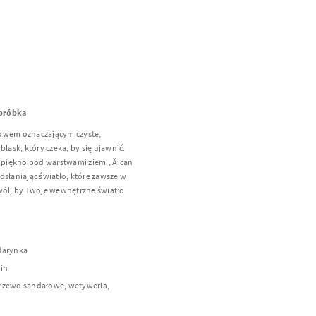
 próbka
łowem oznaczającym czyste,
lask, który czeka, by się ujawnić.
i piękno pod warstwami ziemi, Äican
dsłaniając światło, które zawsze w
zwól, by Twoje wewnętrzne światło
ndarynka
min
 drzewo sandałowe, wetyweria,