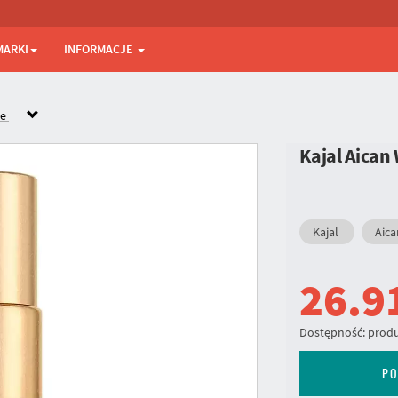
MARKI
INFORMACJE
ne
Kajal Aica
Kajal
Aica
26.9
Dostępność:
produ
PO