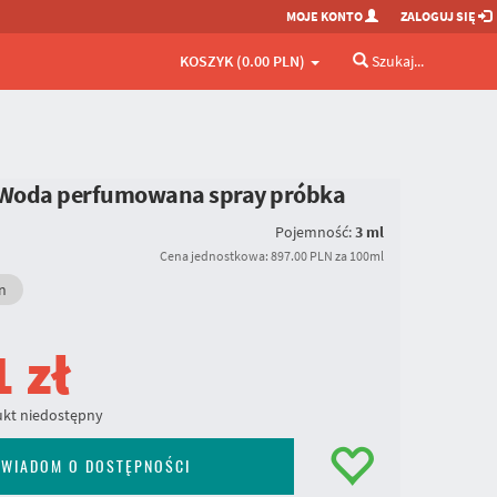
MOJE KONTO
ZALOGUJ SIĘ
KOSZYK (0.00 PLN)
Szukaj...
n Woda perfumowana spray próbka
Pojemność:
3 ml
Cena jednostkowa: 897.00 PLN za 100ml
n
1
zł
kt niedostępny
WIADOM O DOSTĘPNOŚCI