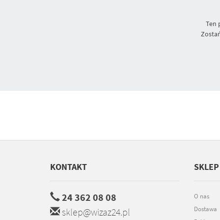
Ten 
Zostań
KONTAKT
SKLEP
24 362 08 08
O nas
Dostawa
sklep@wizaz24.pl