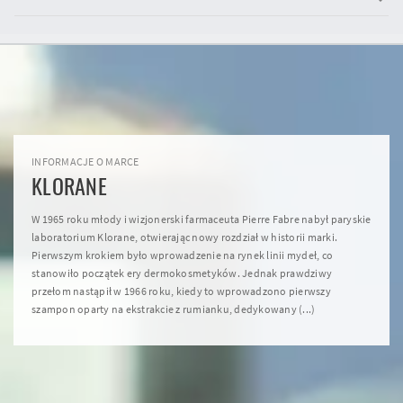
INFORMACJE O MARCE
KLORANE
W 1965 roku młody i wizjonerski farmaceuta Pierre Fabre nabył paryskie
laboratorium Klorane, otwierając nowy rozdział w historii marki.
Pierwszym krokiem było wprowadzenie na rynek linii mydeł, co
stanowiło początek ery dermokosmetyków. Jednak prawdziwy
przełom nastąpił w 1966 roku, kiedy to wprowadzono pierwszy
szampon oparty na ekstrakcie z rumianku, dedykowany (...)