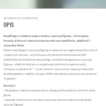
INFORMACJE O PRODUKCIE
OPIS
Nawilżająco-nabłyszczająca maska z opuncją figową – intensywna
kuracja, która w 5 minut przywraca włosom nawilżenie, miękkość i
naturalny blask.
Maska nawilżająca z opuncją figową to ekspresowa regeneracja dla suchych
i matowych włosów. Jej kremowa, zmysłowa formuła zawiera 96%
składników pochodzenia naturalnego i została wzbogacona o opuncję
figową – składnik aktywny o wyjątkowej zdolności wiązania wody,
silniejszy niż gliceryna**. Już po jednym użyciu włosy stają się widocznie
bardziej gładkie, miękkie i lśniące. Efekt nawilżenia utrzymuje się nawet do
72 godzin*.
Korzyści:
• Rozplątuje: ułatwia rozczesywanie, dbając jednocześnie o komfort skóry
głowy
• Nawilża: intensywnie nawilża i przywraca włosom elastyczność dzięki
opuncji figowej