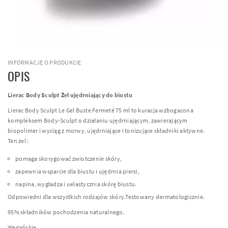
INFORMACJE O PRODUKCIE
OPIS
Lierac Body Sculpt Żel ujędrniający do biustu
Lierac Body Sculpt Le Gel Buste Fermeté 75 ml to kuracja wzbogacona
kompleksem Body-Sculpt o działaniu ujędrniającym, zawierającym
biopolimer i wyciąg z morwy, ujędrniające i tonizujące składniki aktywne.
Ten żel :
pomaga skorygować zwiotczenie skóry,
zapewnia wsparcie dla biustu i ujędrnia piersi,
napina, wygładza i uelastycznia skórę biustu.
Odpowiedni dla wszystkich rodzajów skóry.Testowany dermatologicznie.
95% składników pochodzenia naturalnego.
Wegańskie.