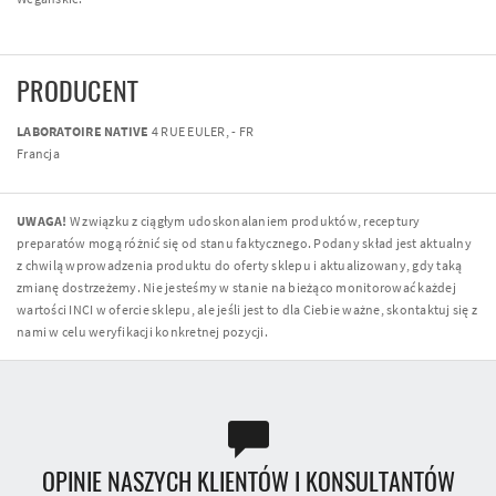
PRODUCENT
LABORATOIRE NATIVE
4 RUE EULER, - FR
Francja
UWAGA!
W związku z ciągłym udoskonalaniem produktów, receptury
preparatów mogą różnić się od stanu faktycznego. Podany skład jest aktualny
z chwilą wprowadzenia produktu do oferty sklepu i aktualizowany, gdy taką
zmianę dostrzeżemy. Nie jesteśmy w stanie na bieżąco monitorować każdej
wartości INCI w ofercie sklepu, ale jeśli jest to dla Ciebie ważne, skontaktuj się z
nami w celu weryfikacji konkretnej pozycji.
OPINIE NASZYCH KLIENTÓW I KONSULTANTÓW