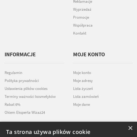
Reklamacje
Wyprzedaż
Promocje
Współpraca
Kontakt
INFORMACJE
MOJE KONTO
Regulamin
Moje konto
Polityka prywatności
Moje adresy
Ustawienia plików cookies
Lista życzeń
Terminy ważności kosmetyków
Lista zamówień
Rabat 6%
Moje dane
Okiem Eksperta Wizaż24
×
Ta strona używa plików cookie
NEWSLETTER