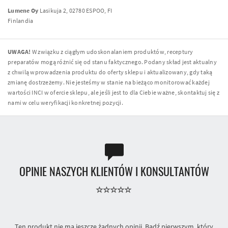
Lumene Oy
Lasikuja 2, 02780 ESPOO, FI
Finlandia
UWAGA!
W związku z ciągłym udoskonalaniem produktów, receptury
preparatów mogą różnić się od stanu faktycznego. Podany skład jest aktualny
z chwilą wprowadzenia produktu do oferty sklepu i aktualizowany, gdy taką
zmianę dostrzeżemy. Nie jesteśmy w stanie na bieżąco monitorować każdej
wartości INCI w ofercie sklepu, ale jeśli jest to dla Ciebie ważne, skontaktuj się z
nami w celu weryfikacji konkretnej pozycji.
OPINIE NASZYCH KLIENTÓW I KONSULTANTÓW
Ten produkt nie ma jeszcze żadnych opinii. Bądź pierwszym, który