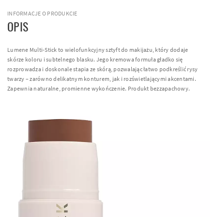
INFORMACJE O PRODUKCIE
OPIS
Lumene Multi-Stick to wielofunkcyjny sztyft do makijażu, który dodaje
skórze koloru i subtelnego blasku. Jego kremowa formuła gładko się
rozprowadza i doskonale stapia ze skórą, pozwalając łatwo podkreślić rysy
twarzy – zarówno delikatnym konturem, jak i rozświetlającymi akcentami.
Zapewnia naturalne, promienne wykończenie. Produkt bezzapachowy.