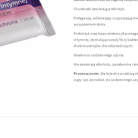
Chusteczki zawierają prebiotyk.
Pielęgnują, odświeżają i oczyszczają mi
wysuszeniem skóry.
Prebiotyk oraz kwas mlekowy8 pomagaj
intymnej, stymulują rozwój flory bakte
drobnoustrojów chorobotwórczych.
Idealne co codziennego użycia.
Nie zawierają alkoholu, parabenów i a
Przeznaczenie:
dla kobiet z wrażliwą sk
ciąży i po porodzie, do codziennego uż