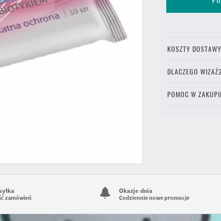
PO
KOSZTY DOSTAW
DLACZEGO WIZAŻ
POMOC W ZAKUPI
syłka
Okazje dnia
ść zamówień
Codziennie nowe promocje