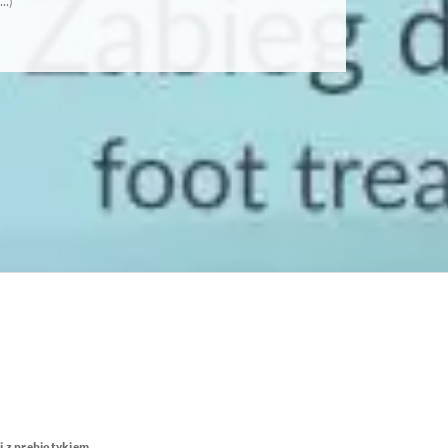
..)
j z prebiotykiem