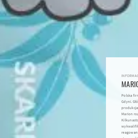
INFORMAC
MARI
Polska fi
Gdyni. Gł
produkcja
Marion roz
Kilkunast
wykwalifi
reagowan