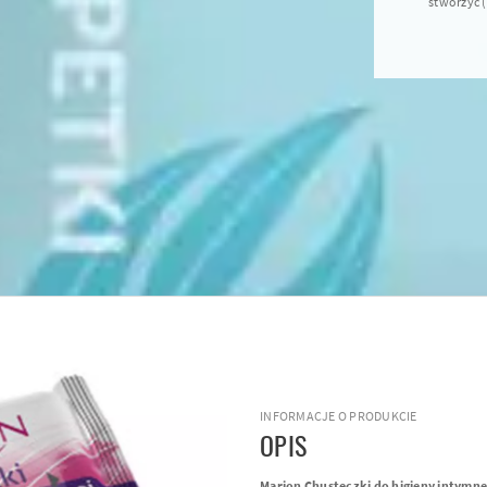
stworzyć (.
INFORMACJE O PRODUKCIE
OPIS
Marion Chusteczki do higieny intymne