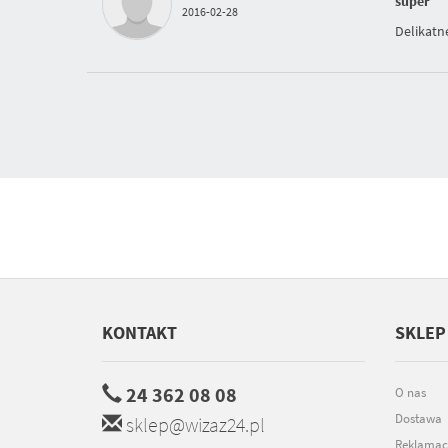
super
2016-02-28
Delikatn
KONTAKT
SKLEP
24 362 08 08
O nas
Dostawa
sklep@wizaz24.pl
Reklamac