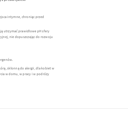
ejsca intymne, chroniąc przed
ą utrzymać prawidłowe pH sfery
ryjnej, nie dopuszczając do rozwoju
lergenów.
órą, skłonną do alergii, dla kobiet w
ycia w domu, w pracy i w podróży