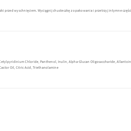
i przed wyschnięciem. Wyciągnij chusteczkę z opakowania i przetrzyj intymne części 
 Cetylpyridinium Chloride, Panthenol, Inulin, Alpha-Glucan Oligosaccharide, Allanto
stor Oil, Citric Acid, Triethanolamine