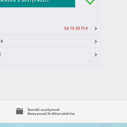
WIADOM O DOSTĘPNOŚCI
Y
Od 10.90 PLN
24
E
Szeroki asortyment
Mamy ponad 30.000 produktów