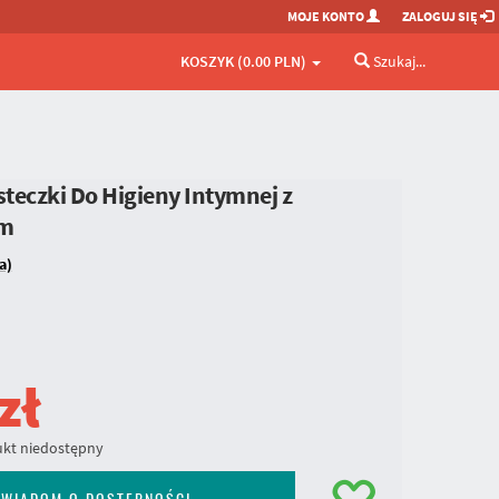
MOJE KONTO
ZALOGUJ SIĘ
KOSZYK (0.00 PLN)
Szukaj...
teczki Do Higieny Intymnej z
em
a)
zł
kt niedostępny