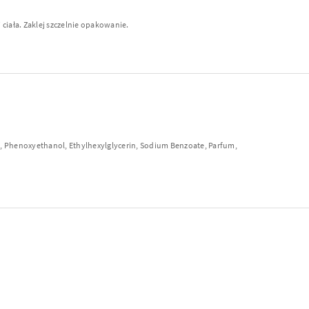
ciała. Zaklej szczelnie opakowanie.
in, Phenoxyethanol, Ethylhexylglycerin, Sodium Benzoate, Parfum,