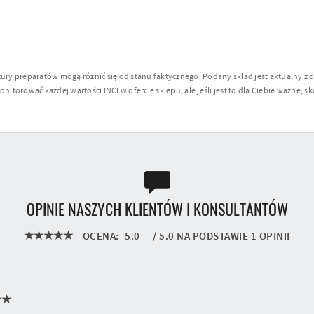
y preparatów mogą różnić się od stanu faktycznego. Podany skład jest aktualny z 
torować każdej wartości INCI w ofercie sklepu, ale jeśli jest to dla Ciebie ważne, sko
OPINIE NASZYCH KLIENTÓW I KONSULTANTÓW
OCENA:
5.0
/
5.0
NA PODSTAWIE
1
OPINII