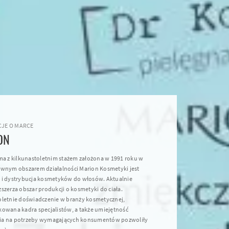
JE O MARCE
ON
rma z kilkunastoletnim stażem założona w 1991 roku w
ównym obszarem działalności Marion Kosmetyki jest
 i dystrybucja kosmetyków do włosów. Aktualnie
szerza obszar produkcji o kosmetyki do ciała.
oletnie doświadczenie w branży kosmetycznej,
kowana kadra specjalistów, a także umiejętność
ia na potrzeby wymagających konsumentów pozwoliły