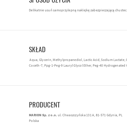
Delikatnie usuń samoprzylepną naklejkę zabezpieczającą chusteczk
SKŁAD
Aqua, Glycerin, Methylpropanediol, Lactic Acid, Sodium Lactate,
Coceth-7, Ppg-1-Peg-9 Lauryl Glycol Ether, Peg-40 Hydrogenated Ca
PRODUCENT
MARION Sp. z o.o.
ul. Chwaszczyńska 131 A, 81-571 Gdynia, PL
Polska