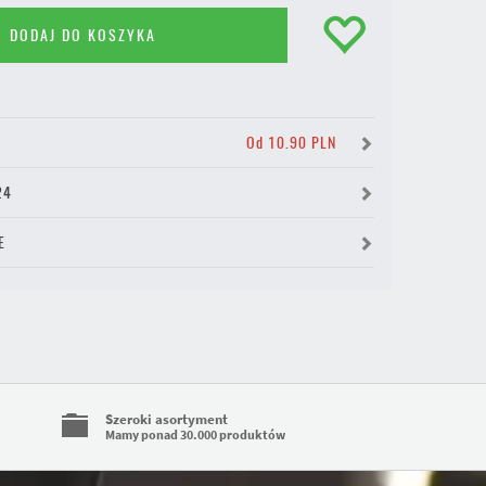
DODAJ DO KOSZYKA
Y
Od 10.90 PLN
24
E
Szeroki asortyment
Mamy ponad 30.000 produktów