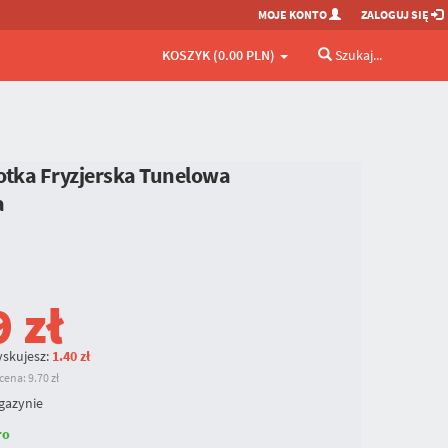
MOJE KONTO
ZALOGUJ SIĘ
KOSZYK (0.00 PLN)
Szukaj...
otka Fryzjerska Tunelowa
a
9
zł
skujesz:
1.40 zł
ena: 9.70 zł
gazynie
ro