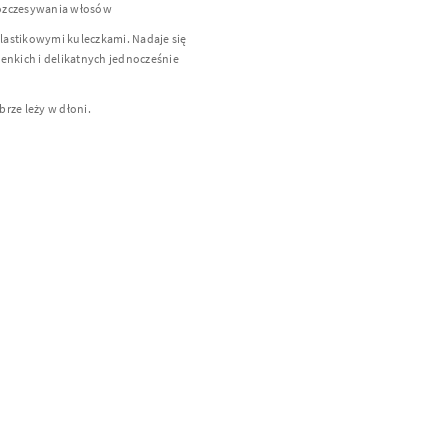
rozczesywania włosów
lastikowymi kuleczkami. Nadaje się
enkich i delikatnych jednocześnie
rze leży w dłoni.