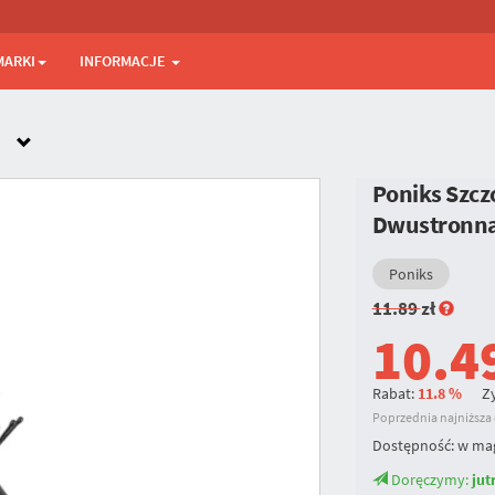
MARKI
INFORMACJE
Poniks Szcz
Dwustronn
Poniks
11.89
zł
10.4
Rabat:
11.8 %
Zy
Poprzednia najniższa c
Dostępność:
w ma
Doręczymy:
jut