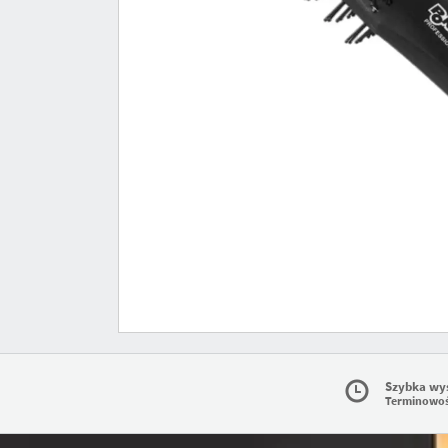
Szybka wy
Terminowo