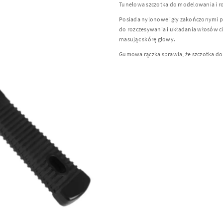
Tunelowa szczotka do modelowania i 
Posiada nylonowe igły zakończonymi p
do rozczesywania i układania włosów ci
masując skórę głowy.
Gumowa rączka sprawia, że szczotka dob