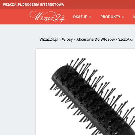
WIZAZ24.PL DROGERIA INTERNETOWA
OKAZJE
PRODUKTY
Wizaż24.pl
»
Włosy
»
Akcesoria Do Włosów / Szczotki