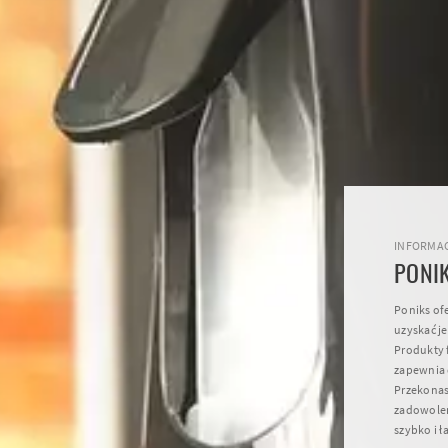
INFORMAC
PONI
Poniks of
uzyskać j
Produkty f
zapewnia 
Przekonas
zadowolen
szybko i ł