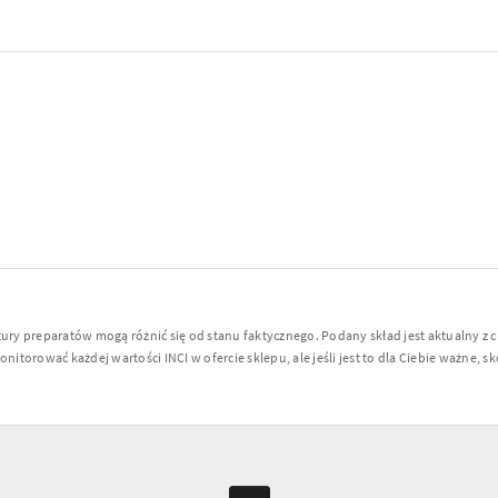
y preparatów mogą różnić się od stanu faktycznego. Podany skład jest aktualny z 
torować każdej wartości INCI w ofercie sklepu, ale jeśli jest to dla Ciebie ważne, sko