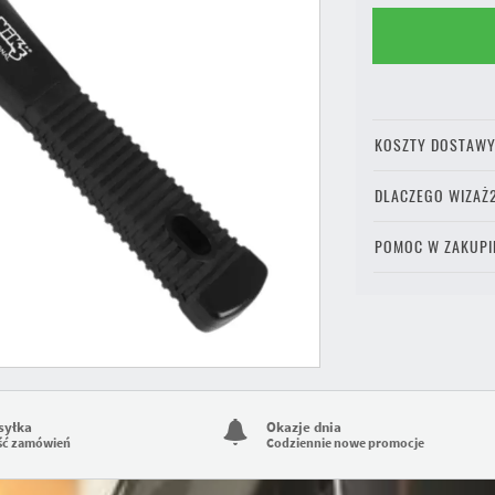
KOSZTY DOSTAW
DLACZEGO WIZAŻ
POMOC W ZAKUPI
syłka
Okazje dnia
ść zamówień
Codziennie nowe promocje