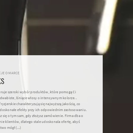
JE O MARCE
KS
eruje szeroki wybór produktów, które pomogą Ci
edwabiste, lśniące włosy o intensywnym kolorze. .
ryzjerskie charakteryzują się najwyższą jakością, co
doskonałe efekty przy ich odpowiednim zastosowaniu.
z się o tym sam, gdy złożysz zamówienie. Firma dba o
ie klientów, dlatego stale udoskonala ofertę, abyś
atwo mógł (...)