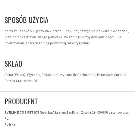
SPOSÓB UŻYCIA
nałóż żel na skórki i pozostaw przez 30 sekund, następnie delikatnie odepchnij
je za pomocą drewnianego patyczka. Po zabiegu umyj dokładnie ręce. Dla
podtrzymania efektu zabieg powtarzaj raz w tygodniu.
SKŁAD
Aqua (Water), Glycerin, Potassium, Hydroxide Carboomer, Patassium Sorbate,
Persea Gratissima Oil.
PRODUCENT
EVELINE COSMETICS Spółka Akcyjna Sp.K.
ul. Żytnia 19, 05-506 Lesznowola,
PL
Polska