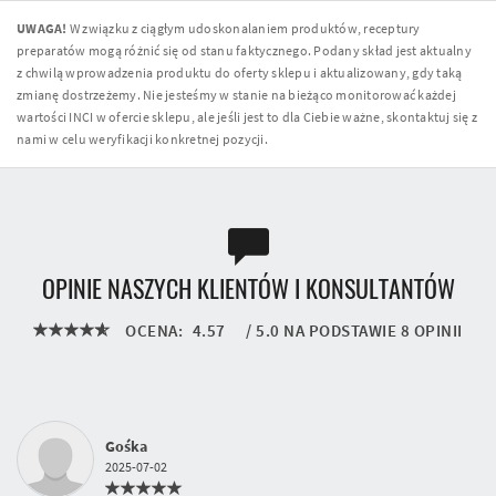
UWAGA!
W związku z ciągłym udoskonalaniem produktów, receptury
preparatów mogą różnić się od stanu faktycznego. Podany skład jest aktualny
z chwilą wprowadzenia produktu do oferty sklepu i aktualizowany, gdy taką
zmianę dostrzeżemy. Nie jesteśmy w stanie na bieżąco monitorować każdej
wartości INCI w ofercie sklepu, ale jeśli jest to dla Ciebie ważne, skontaktuj się z
nami w celu weryfikacji konkretnej pozycji.
OPINIE NASZYCH KLIENTÓW I KONSULTANTÓW
OCENA:
4.57
/
5.0
NA PODSTAWIE
8
OPINII
Gośka
2025-07-02