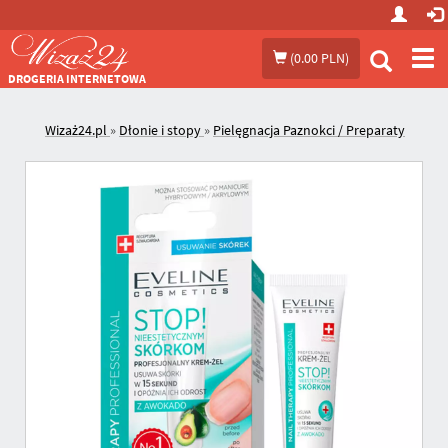
Prze
(
0.00 PLN
)
me
DROGERIA INTERNETOWA
Wizaż24.pl
»
Dłonie i stopy
»
Pielęgnacja Paznokci / Preparaty