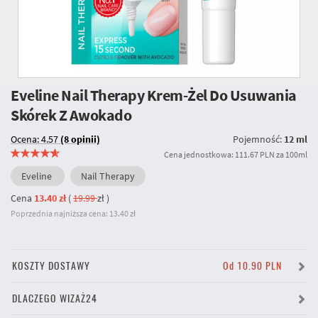
Eveline Nail Therapy Krem-Żel Do Usuwania
Skórek Z Awokado
Ocena: 4.57
(8 opinii)
Pojemność:
12 ml
Cena jednostkowa: 111.67 PLN za 100ml
Eveline
Nail Therapy
Cena
13.40 zł
(
19.99
zł
)
Poprzednia najniższa cena: 13.40 zł
KOSZTY DOSTAWY
Od 10.90 PLN
DLACZEGO WIZAŻ24