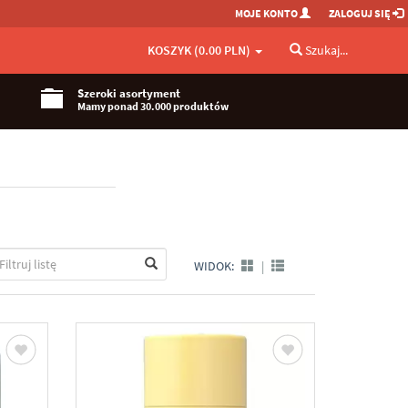
MOJE KONTO
ZALOGUJ SIĘ
KOSZYK (0.00 PLN)
Szukaj...
Szeroki asortyment
Mamy ponad 30.000 produktów
WIDOK:
|