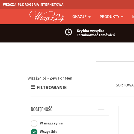
WIZAZ24.PL DROGERIA INTERNETOWA
OKAZJE
PRODUKTY
Szybka wysyłka
Terminowość zamówień
Wizaż24.pl
»
Zew For Men
SORTOWA
FILTROWANIE
DOSTĘPNOŚĆ
W magazynie
Wszystkie