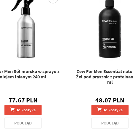
or Men Sól morska w sprayu z
Zew For Men Essential natu
olejem lnianym 240 ml
Żel pod prysznic z proteina
ml
77.67 PLN
48.07 PLN
Do koszyka
Do koszyka
PODGLĄD
PODGLĄD