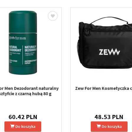
or Men Dezodorant naturalny
Zew For Men Kosmetyczka c
sztyfcie z czarną hubą 80 g
60.42 PLN
48.53 PLN
Do koszyka
Do koszyka