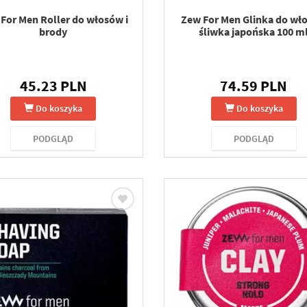
For Men Roller do włosów i
Zew For Men Glinka do wł
brody
śliwka japońska 100 m
45.23 PLN
74.59 PLN
Do koszyka
Do koszyka
PODGLĄD
PODGLĄD