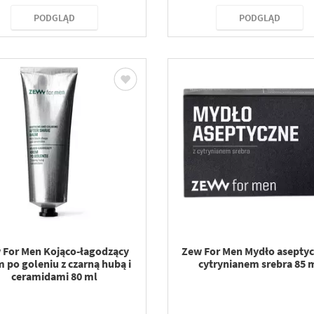
PODGLĄD
PODGLĄD
 For Men Kojąco-łagodzący
Zew For Men Mydło aseptyc
 po goleniu z czarną hubą i
cytrynianem srebra 85 
ceramidami 80 ml