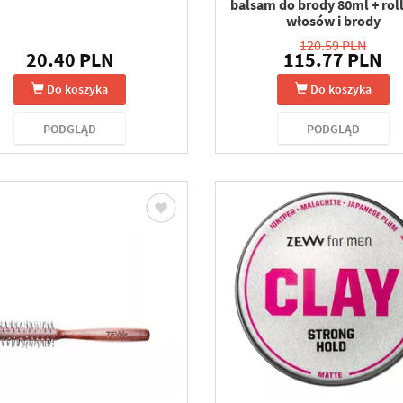
balsam do brody 80ml + rol
włosów i brody
120.59 PLN
20.40 PLN
115.77 PLN
Do koszyka
Do koszyka
PODGLĄD
PODGLĄD