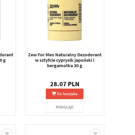
dorant
Zew For Men Naturalny Dezodorant
0 g
w sztyfcie cyprysik japoński i
bergamotka 30 g
28.07 PLN
Do koszyka
PODGLĄD