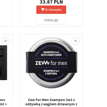
33.87 PLN
Do koszyka
PODGLĄD
orc
Zew For Men Szampon 2w1 z
ml +
odżywką z węglem drzewnym z