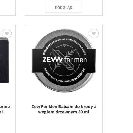
PODGLĄD
zne z
Zew For Men Balsam do brody z
ml
węglem drzewnym 30 ml