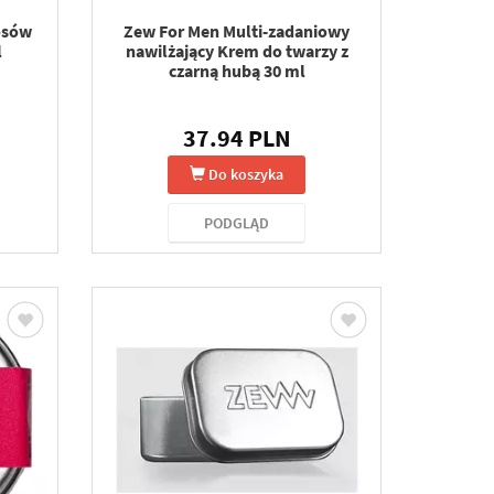
osów
Zew For Men Multi-zadaniowy
l
nawilżający Krem do twarzy z
czarną hubą 30 ml
37.94 PLN
Do koszyka
PODGLĄD