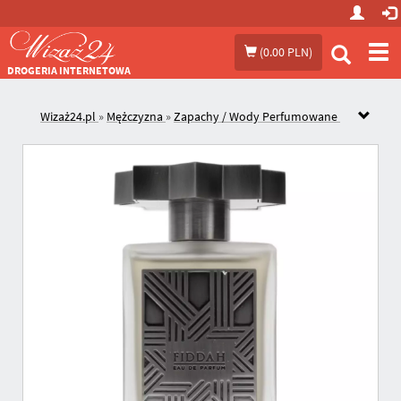
Prze
(
0.00 PLN
)
me
DROGERIA INTERNETOWA
Wizaż24.pl
»
Mężczyzna
»
Zapachy / Wody Perfumowane