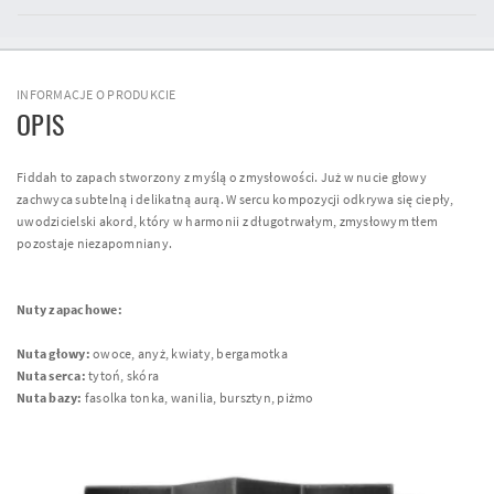
INFORMACJE O PRODUKCIE
OPIS
Fiddah to zapach stworzony z myślą o zmysłowości. Już w nucie głowy
zachwyca subtelną i delikatną aurą. W sercu kompozycji odkrywa się ciepły,
uwodzicielski akord, który w harmonii z długotrwałym, zmysłowym tłem
pozostaje niezapomniany.
Nuty zapachowe:
Nuta głowy:
owoce, anyż, kwiaty, bergamotka
Nuta serca:
tytoń, skóra
Nuta bazy:
fasolka tonka, wanilia, bursztyn, piżmo