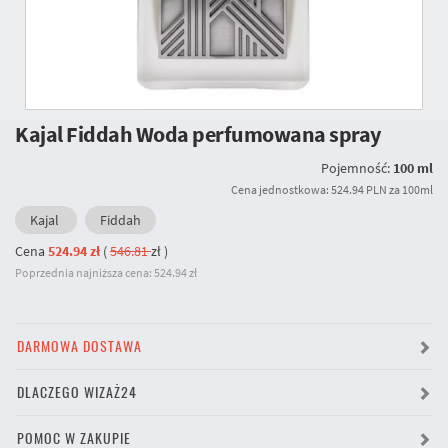
Kajal Fiddah Woda perfumowana spray
Pojemność:
100 ml
Cena jednostkowa: 524.94 PLN za 100ml
Kajal
Fiddah
Cena
524.94 zł
(
546.81
zł
)
Poprzednia najniższa cena: 524.94 zł
DARMOWA DOSTAWA
DLACZEGO WIZAŻ24
POMOC W ZAKUPIE