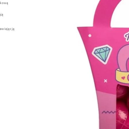
tkową
ają
awiając ją