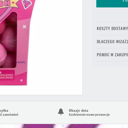
PO
KOSZTY DOSTAW
DLACZEGO WIZAŻ
POMOC W ZAKUPI
syłka
Okazje dnia
ść zamówień
Codziennie nowe promocje