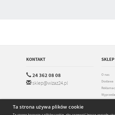
KONTAKT
SKLEP
24 362 08 08
O nas
Dostawa
sklep@wizaz24.pl
Reklamac
Wyprzeda
Promocje
Ta strona używa plików cookie
Współpra
Ta strona korzysta z plików cookie, aby zapewnić lepszą wygodę uży
Kontakt