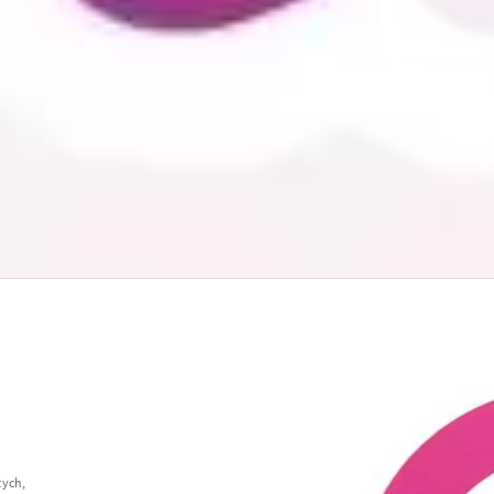
łych,