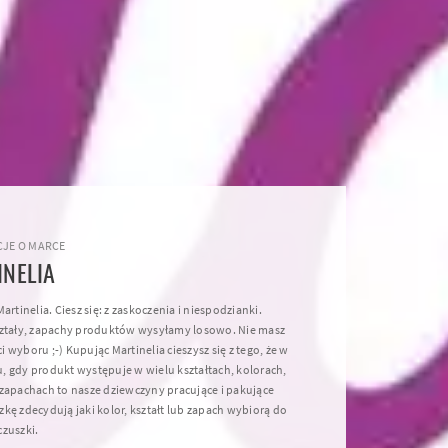
JE O MARCE
INELIA
Martinelia. Ciesz się: z zaskoczenia i niespodzianki.
ształy, zapachy produktów wysyłamy losowo. Nie masz
 wyboru ;-) Kupując Martinelia cieszysz się z tego, że w
, gdy produkt występuje w wielu kształtach, kolorach,
 zapachach to nasze dziewczyny pracujące i pakujące
kę zdecydują jaki kolor, kształt lub zapach wybiorą do
czuszki.