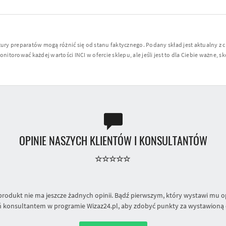
y preparatów mogą różnić się od stanu faktycznego. Podany skład jest aktualny z 
torować każdej wartości INCI w ofercie sklepu, ale jeśli jest to dla Ciebie ważne, sko
OPINIE NASZYCH KLIENTÓW I KONSULTANTÓW
produkt nie ma jeszcze żadnych opinii. Bądź pierwszym, który wystawi mu op
 konsultantem w programie Wizaz24.pl, aby zdobyć punkty za wystawioną 