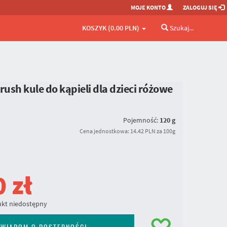
MOJE KONTO
ZALOGUJ SIĘ
KOSZYK (0.00 PLN)
Szukaj...
rush kule do kąpieli dla dzieci różowe
Pojemność:
120 g
Cena jednostkowa: 14.42 PLN za 100g
0
zł
kt niedostępny