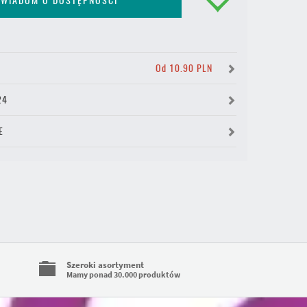
WIADOM O DOSTĘPNOŚCI
Y
Od 10.90 PLN
24
E
Szeroki asortyment
Mamy ponad 30.000 produktów