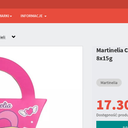
MARKI
INFORMACJE
ieli
Martinelia C
8x15g
Martinelia
17.3
Dostępność:
produ