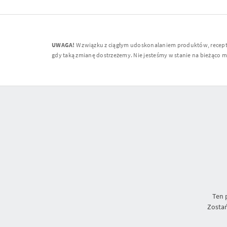
UWAGA!
W związku z ciągłym udoskonalaniem produktów, receptur
gdy taką zmianę dostrzeżemy. Nie jesteśmy w stanie na bieżąco moni
Ten 
Zostań