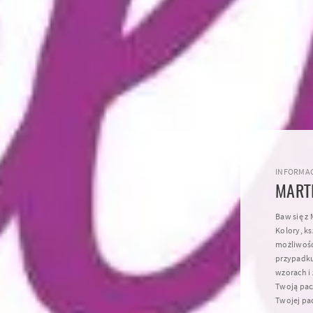
INFORMAC
MART
Baw się z 
Kolory, k
możliwości
przypadku
wzorach i
Twoją pacz
Twojej pa