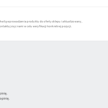
chwilą wprowadzenia produktu do oferty sklepu i aktualizowany,
ntaktuj się z nami w celu weryfikacji konkretnej pozycji.
inię.
opinię.