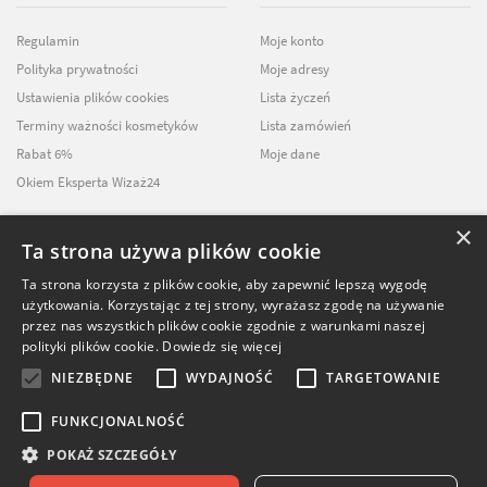
Regulamin
Moje konto
Polityka prywatności
Moje adresy
Ustawienia plików cookies
Lista życzeń
Terminy ważności kosmetyków
Lista zamówień
Rabat 6%
Moje dane
Okiem Eksperta Wizaż24
×
Ta strona używa plików cookie
NEWSLETTER
Ta strona korzysta z plików cookie, aby zapewnić lepszą wygodę
użytkowania. Korzystając z tej strony, wyrażasz zgodę na używanie
ZAPISZ SIĘ DO
przez nas wszystkich plików cookie zgodnie z warunkami naszej
NASZEGO NEWSLETTERA
polityki plików cookie.
Dowiedz się więcej
NIEZBĘDNE
WYDAJNOŚĆ
TARGETOWANIE
FUNKCJONALNOŚĆ
POKAŻ SZCZEGÓŁY
© Softika.pl 2026