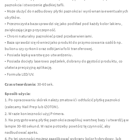
paznokcia i stworzenie gładkiej tafli.
• Może służyć do nadbudowy płytki paznokcia i wyrównania ewentualnych
ubytków.
• Przezroczysta baza sprawdzi się jako podkład pod każdy kolor lakieru,
zwiększając jego przyczepność.
• Chroni naturalny paznokieć przed przebarwieniami.
• Baza sprawdzi się również jako produkt do przymocowania ozdób np.
bulionu czy cyrkonii oraz odbijania folii transferowej.
• Posiada lepką warstwę po utwardzeniu.
• Posiada docięty laserowo pędzelek, dobrany do gęstości produktu, co
ułatwia precyzyjną aplikację.
• Formuła
LED
/UV.
Czas utwardzania:
30-60 sek.
Sposób użycia:
1. Po opracowaniu skórek należy zmatowić i odtłuścić płytkę paznokci
(zalecamy Nail Prep lub
IZOTON
).
2. W razie konieczności użyj Primera.
3. Na przygotowaną płytkę paznokcia zaaplikuj warstwę bazy i utwardź ją w
lampie 30-60 sekund. W razie potrzeby powtórz tę czynność, aby
nadbudować apeks.
4. Po tej czynności możesz zaaplikować wybrany kolor hybrydowy, lub