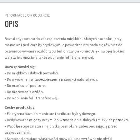
INFORMACJE O PRODUKCIE
OPIS
Baza dedykowana do zabezpieczenia miękkich i słabych paznokci, przy
manicure i pedicure hybrydowym. Z powodzeniem nada się również do
przymocowywania ozdób typu bulion czy cyrkonie. Dzięki swojej lepkiej
warstwie umożliwia także odbijanie folii transferowej.
Baza sprawdzi się:
• Do miękkich i słabych paznokci.
• Do wyrównania i zabezpieczenia paznokci naturalnych.
• Do manicure i pedicure.
• Do mocowania ozdób.
• Do odbijania folii transferowej.
Cechy produktu:
• Elastyczna baza do manicure i pedicure hybrydowego.
• Dedykowana między innymi do wzmocnienia słabych i miękkich paznokci.
• Współpracuje z naturalną płytką paznokcia, zabezpieczając ją przed
uszkodzeniami.
• Samopoziomujące właściwości pozwalają na wyrównanie płytki