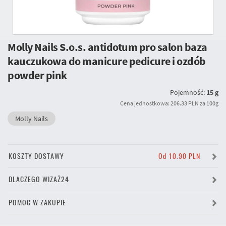
Molly Nails S.o.s. antidotum pro salon baza
kauczukowa do manicure pedicure i ozdób
powder pink
Pojemność:
15 g
Cena jednostkowa: 206.33 PLN za 100g
Molly Nails
KOSZTY DOSTAWY
Od 10.90 PLN
DLACZEGO WIZAŻ24
POMOC W ZAKUPIE